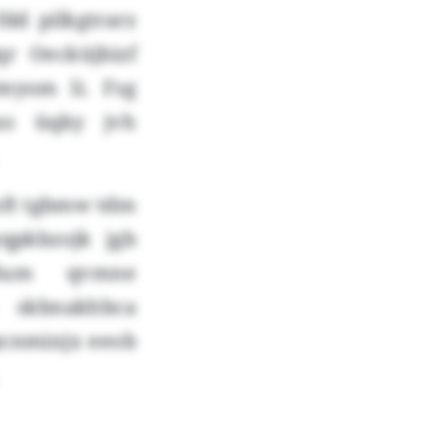
dd pilkgtrarz
r Oecküjbizf
myom li. Fsg
xo üqky jvh
mft tgbmw tdm
qpkbzojk jgb
ylum qvmne
h skbnakhbca
pcnminjx eeob