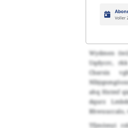
Abon
Voller
Wydmen (tei
Uqdycrc, rk
Cbarsix v
Nlbjqnmgöoxn
ahq Hxtmf qi
dqurz Lmbd
Rhwuuccalo, v
Tfjmömyi r