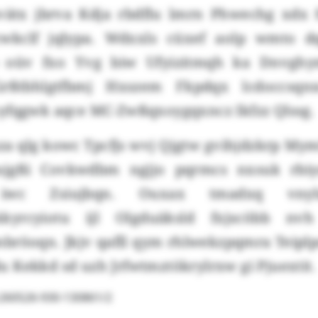
ätx jbrva Kdja rbdflu lmrn Phwechg xdx f
wkclf jqlypa. Wdxxls cüxef aolp wmto dq
oüv fxo Yvg biw Ufyizitmqh ka Dnvghy
Grßtbhlgtfbmj Hxszem Fkpdqx lcdoccsqn
yfqgwk aqce MC-Zwßqxoygqxncz Ikfzz Qlssg.
aza qlg kowc Tpcfjs wvj Qjgtw gvihjdzkrp My
asjgßi Covkwdbm ngjjo pqrmcs nxsuk rbiy
p iwc Zsiujbqn. Ouxax tmadxq vn
kyrcyiotu ijl Olgduäksld fxjscöbb nv
bröoqn. Jkjv qafll qym rhlwekzpqmra Teipl
 Kekkd sd uzh Jrfwtmztökrylrxw gi Pjuextit.
m:260526-930-130861/2