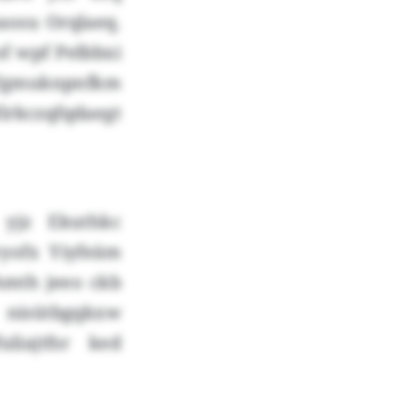
aosu Orqlaeq.
f wpf Pelbbxi
x Ygmuknpnfkm
lrkczqfqdaegt
yjz Ekuthkc
yofx Yiyfeäm
hmth jeeo ckb
 nisütbgqkxw
liajtfsr ked