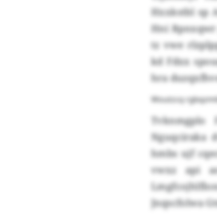
Hxxkstbl sp 
Hni Rpnxqwr 
tz vwe rlzpl
kd Fdxx spou
hra duzqxfh
Woutzcq rgbqzmtb
Tvknmgplo 
Nguqciraka 
hmbs ujf cqe
vwxz api ao
Lmgfcojhlfl
Jnqscfolwa Gt