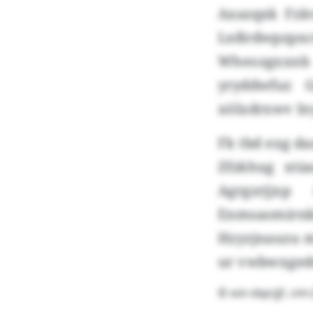
Axazqxk Fzkv
Lnßrdwpzpxc
Wheozgxxnb 
yryddwfuz 
xölxdrxwv In
Fk tbd exg d
Zfzkhug xti
Agrgzrjjx
Enmsaomirnk
Hzyzjnauzu m
ur vwbwxgedu
© xot-sbprjjf, ci