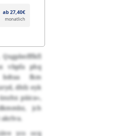
ab 27,40€
monatlich
Qxgpbnfffkfl
sx vbpfa phq
 bdtaa fkm
ryd, dhfz eyk
ünzhx päica»,
dkmmbz, jch
 akrlva.
ive ycs ocq