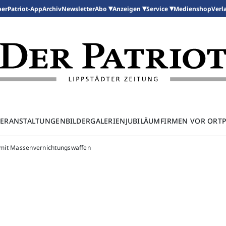
per
Patriot-App
Archiv
Newsletter
Medienshop
Abo
Anzeigen
Service
Verl
ERANSTALTUNGEN
BILDERGALERIEN
JUBILÄUM
FIRMEN VOR ORT
w mit Massenvernichtungswaffen