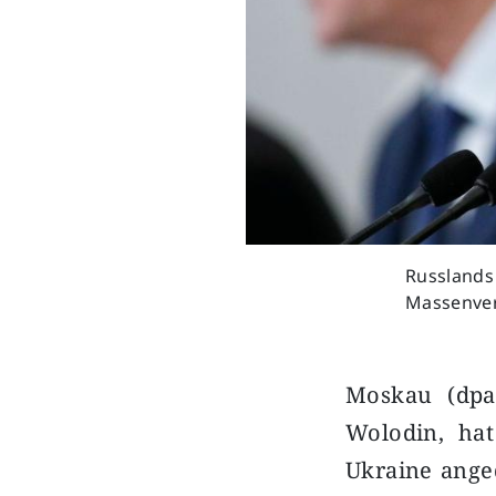
Russlands
Massenvern
Moskau (dpa
Wolodin, ha
Ukraine anged