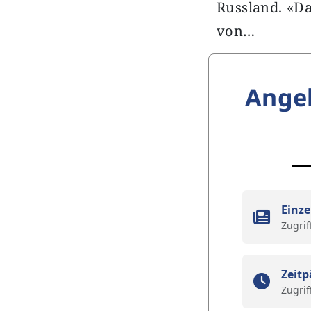
Russland. «Da
von…
Ange
Einze
Zugrif
Zeitp
Zugrif