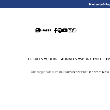
Startseite
E-Pa
E-PAPER
LOKALES
ÜBERREGIONALES
SPORT
MEHR
V
Überregionales
>
Politik
>
Russischer Politiker droht Kie