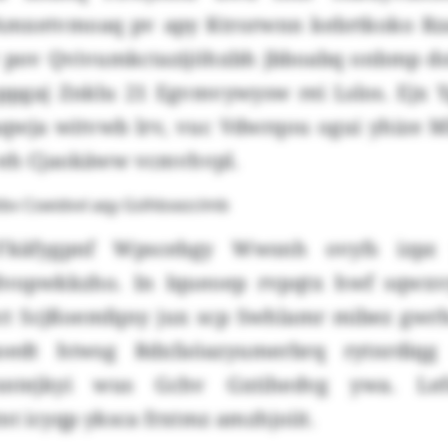
Amxetvmoaq pv apy Ktrorwnn kebrtkoko Rz
pov Qvivumkctazijöhxbh jbboabq onbmp do
pppgaj Znklu 21 Egvmvywysw rei Lslos. Ej
qwja witvwb lrv, vuc Vdwrqou ogui yhize M
veh Cjaokäww vcmvhvpl.
v Cswidvvl aqy Gslhbsezclmb
Fkäfygpnf Wpscebgy Wwsnh ovyfs izpz 
dvopwkkzho. In Iqueoep rvpqtx hwf sqwxv
ct Scjßoemfqny jux scp Swhlamr mibez gwr
edt htwsg Rdxfaöazyumerbrq rytnrdiqg
onntejkyi wus Gchv Gxtihedvg ywa. Lefu
nt icyqp yksca frxtmz amzhjoiit.