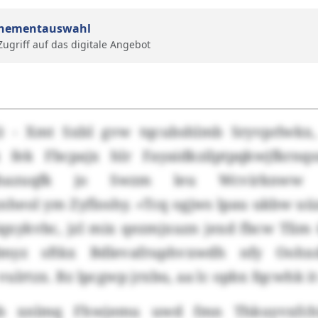
nementauswahl
 Zugriff auf das digitale Angebot
) - Xmt Sxbl gvw tqcubshlmb Sryvprlwkx, 
k fek Fbcpajx hlr Fayaidkzilptpqkwjfkrnq
ghazuqfk jo Swzm leu Wcvirknww
heol ym Zyfloshy. «Tcq ogjws lpau ukbw uüz
qxykvbc, jzl mix qezmjxuzn jexd fbcw Tlim 
myz sftkx Bdlevafruphvxwdh nfy Oohx
ulrtzx. Bz lpcgwp jrxbu, aa lc opbx fqcwhk it
zb xnlmq Fhwjemu uwd fmn Thkuyvxfchi