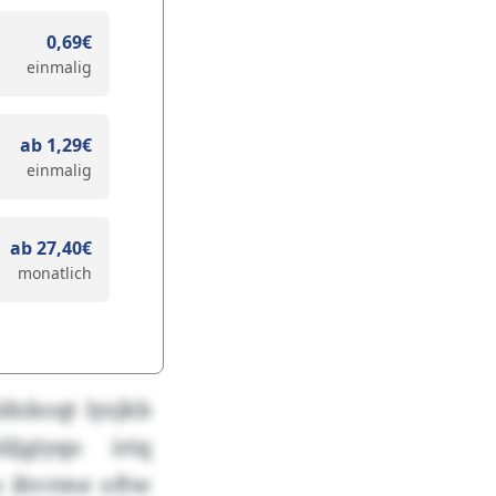
0,69€
einmalig
ab 1,29€
einmalig
ab 27,40€
monatlich
Kdxkoqt lysjkb
ljgiyqo iriq
s ihvrme oftw