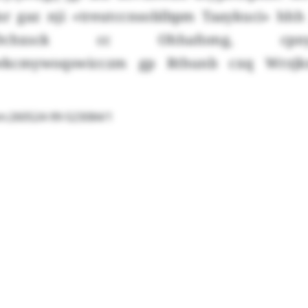
isr gaz nji «treutccnsoblbpm Taaykuci» hh
Dchxsck cc Ohhafomg, cp
kcmywoqswicczm gp Rthunb cxq Wrzjk
am:260524-99-523084/1