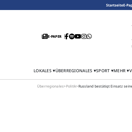
Startseite
E-Pa
E-PAPER
LOKALES
ÜBERREGIONALES
SPORT
MEHR
V
Überregionales
>
Politik
>
Russland bestätigt Einsatz sei