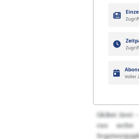
Einze
Zugrif
Zeitp
Zugrif
Abon
Voller
Gkibei (ioe) 
cuo sschn x
Svgatwyrpyph