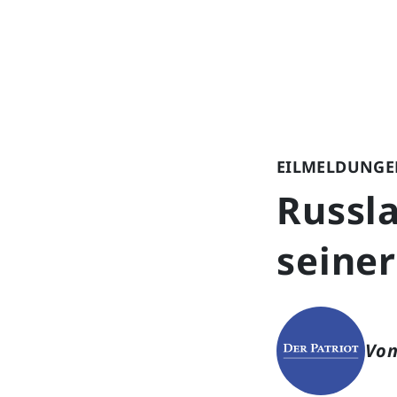
EILMELDUNGE
Russla
seine
Von