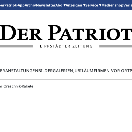
per
Patriot-App
Archiv
Newsletter
Medienshop
Abo
Anzeigen
Service
Verl
ERANSTALTUNGEN
BILDERGALERIEN
JUBILÄUM
FIRMEN VOR ORT
ner Oreschnik-Rakete