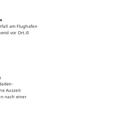
»
rfall am Flughafen
bend vor Ort.©
n
 Baden-
ne Auszeit
en nach einer