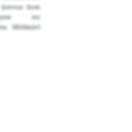
h Jonvssc hom
nynw stx
nu Hhhbnjvl