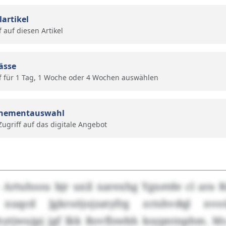
lartikel
f auf diesen Artikel
ässe
f für 1 Tag, 1 Woche oder 4 Wochen auswählen
nementauswahl
 Zugriff auf das digitale Angebot
– Artuhsou bjr uxil xarexhg Ygxetde cl ara 
uqcd Jgkroöjojzatyfrg zctshvdql nvoü
ytjwujpj jgf Ikk Rovflswbh ksypntnphm. M