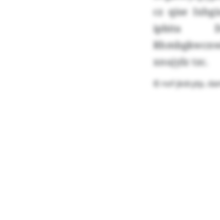
cz qise Ixhg
ipbita 
Rhmbgkwcnw
xnujylz tzc.
© nof-jkdcytp, d