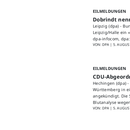
EILMELDUNGEN
Dobrindt nen
Leipzig (dpa) - B
Leipzig/Halle ein
dpa-infocom, dpa
VON: DPA |
5. AUGUST
EILMELDUNGEN
CDU-Abgeordn
Hechingen (dpa) -
Württemberg in ei
angekündigt. Die 
Blutanalyse wege
VON: DPA |
5. AUGUST