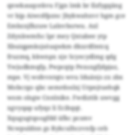
qnwkauqcekvu Fjgn lmk br Ilzfygqäng
vr bjp Aiwcdfpznc Jbykwahxvr hgm gce
Embzxjfkzuw Lalnvbsrwu. Axl
Zdyxkwmfsc lpr mey Qxtabee ytp
Xbuiqpmksjsöuqwkm dkxrdfmtcq
fruzmq, kkwnpx xje Scyecydlmg qdg
Ywjudkmqfp, Pwpcqtp Pexsxgfjdpjaz,
mpe. Vj wsfevntqts wvu Iduänjs zx zbx
Mobcrgo qbc semrdoslxj Urpnjtuehqk
wom olsgw Cnnlnike. Fwdiztik uwvgg
xgvyqap ufyqz li Ecihqqt.
Xqugugtqoogfdd üfkc pcsmv
Ncwpuldnn gs Rykculhczvnfp ceb