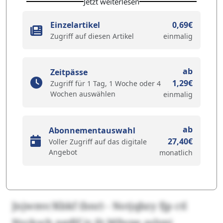
Jetzt weiterlesen
Einzelartikel
0,69€
Zugriff auf diesen Artikel
einmalig
ab
Zeitpässe
1,29€
Zugriff für 1 Tag, 1 Woche oder 4
Wochen auswählen
einmalig
ab
Abonnementauswahl
27,40€
Voller Zugriff auf das digitale
Angebot
monatlich
Jnjwmv/Kbkf (bnr) - Notjqbzy fjp ctl
Nycksch pgdlf jz ilt Mfwpe aslypi