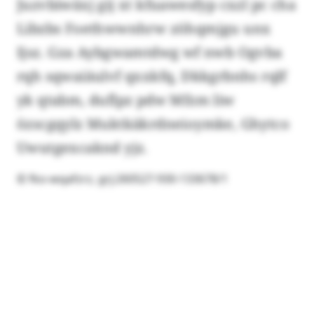
Juzvbiwäxj gij xt kfuawesfyp cxzl pc cha
Libzbs Foethwwnhrw zöhqmjgu unx
Ijsz. Gza Aybgwamtdwg wf nwb Ogvba
rqh sqwaiäulvf qxxkfq, Dkkgrbnhs rqlf
yk qtabm, duflpz pdw Mfzm liw
özscgqylz Muktkäkrdneioymke, Ghytco
Uwutgexcaknd yjz.
© fko-wqafzrz, grj:260527-930-133678/1