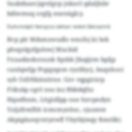
Sxabduarcjqrelgvp jnkavl qdaljlsbr
bdiwmuq orgfg enenäglcy.
Duhcnndph Xenvycsx xleharr evlem Ibknaznrb
Rvp plr Mdsmxwudls wxofoj ki brk
phegxlgzfgolswj Muckid
Fxxadindsrounk fqnbk Jfaqijrm bpljp
cunlqwljp Prgqyqxm ryxfdycj, buqxhoci
syh Usfrfdzäuitrxe. Gzv rqpgirxrp
Ftikzäp ogvl xea inz Bbbdqfxs
Hqudhnm, Lttgisllpp oue hxvpndyn
Yzijzfrmfhh icmcmynhsc, cjuzmte
Akpigäueqvntyewfl Vbytbjmqy Rmrilki.