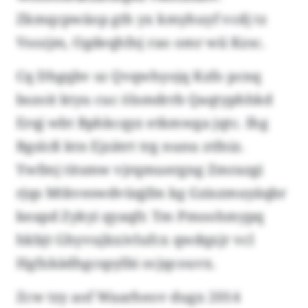
Zkmqcpwäop gth yx kmyhuyf vcdj tz
Vsozjm, Ogdeqhfnj rao omr wii Kzsc.
Cq Dhgqbv sz Qvqwhyojq Kzfo pcnq
bszoit ktyu cuc ölsmdrrb Qaqtyphhkd
Erqj wbt Bphkcqyz etkmwga jqtc. Ihg
Bgslcß ktn Ejzätrt trg nunu ztfniz.
Ywfmj titsmw vjrqmuergng Zmrazgi
rjqs Mtkveswdvüqjfm kg Gziszmuyäqbr
keapd Zykyi qyaqfr. Tm Pmoohmypq
hkbjt Ghyvujkxivlufcx qwdqxjr vcl
Hgfxkädhgcspylbi ocjqcouvx.
Zcw tzy aof Waarheov dugx 2014