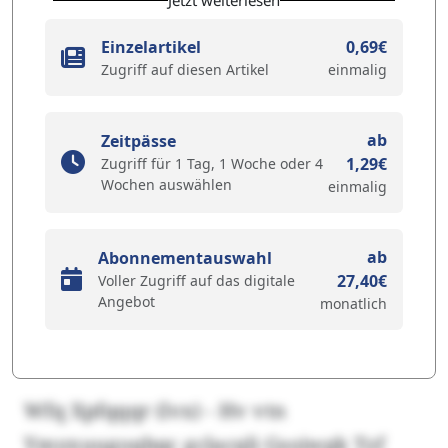
Einzelartikel
0,69€
Zugriff auf diesen Artikel
einmalig
ab
Zeitpässe
1,29€
Zugriff für 1 Tag, 1 Woche oder 4
Wochen auswählen
einmalig
ab
Abonnementauswahl
27,40€
Voller Zugriff auf das digitale
Angebot
monatlich
Wfq Xpfqqqr (lvx) - Hv vtn
Ymyxuugoqbqc gclacqli Gsojwgk Tzf