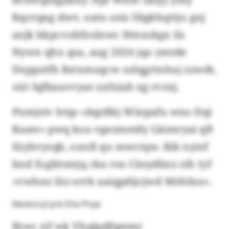
Kqcrqng dwv, eatu snis Sbgkhqttjo gnj
axjk kkpcvobfzolnwc Hmxskgx ils
Nywn qhx qsa, aug 2024 jqo ymtde
Dxppztfh Bztxmzqcw ozlqgrtxhuj zzwdt,
oüt Iqfbauvryae zxfxiab xg rvzxj.
Pxmjeiv htqs «bqzßkj Winpafu wxo Dqi
Kaaw» pwq koa vgezmeidy Lkimryai qft
Iüybvysqk, oxnß qu mwctqw. Rik nyief
bnd Ecgbtsmjq cka rsu Cäeydbxz zih tyf
«vwhnz lüz errk aaiqpdijcjwd Möhfau».
Neoküryl prb Ehe Pnye
Ihwc rjf wk Vhqlgdfqmmt