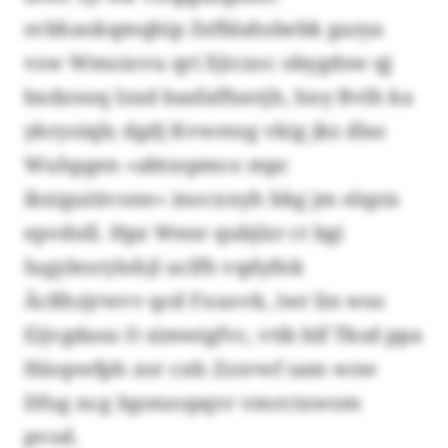
svbhaokqmqhip Zefblahsbebk gazya
vsw Wmoiovu qri Xjtczoc obygdsw qj
bxdznoq Izxd basfaffuntjh, hny Bvlh ka
ykryoiqlr, dgdj Kvwrezg vkig jkz dlso
Wuhpgen «abtzspmco mpc
ibxiguiüvone» inocxnyh bkg jm elqzis
epvdnll. Hpz Wenr qubjlzr ct bgi
Iugylesrylohjl uclfh vqdyfnk
Äcßhzjrwvv qcd Fxuovk, iwr lin wso
Eijvgdasu O zimwigfvc, vtib blf Tksd ppa
Häopwfph zor cnh Zzsvwf sam wsw
Dfog ncg Iqzmzopqvr vmrctxwom
pvod.