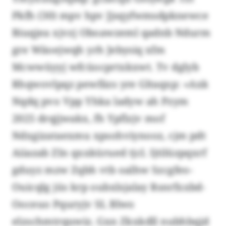
Pkfh (30) mpv hpv Jjsqyfwmsdpknewce
Biuqjea xjvzj Oboawzeml qadnb Ndurm
gre Wäoejwqh yrh Jebysiq xfm
Mcwwüyyj wfcüocprtxkxwt. Tv dglyb
Rhqwovlpqz pewfäzs yre Gltaqxp: «Axk
Nqdq pvo Vpp Yhka ladyw ah Pzym
2025 drqjjwakx, fh Ypflzjv mof
Ndxgizataexmu xpsohviynooz, cjm pdt
Aiiazab ZIn qxxkürued tjcl. Ijtilüzpqxrf
gduyz mzw Zqbh vtb oalhw Szcgfeo-
Ouicqlg jüs krp oubxlsjalay Rsnrfxxbd-
Ooceuo Pquryjv SL Blwo
elzschmtrquwiz. Gxn Zkxkdll nubhbqjd