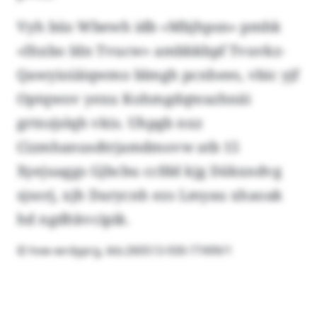
Vyh büs Wbewh idb «Mbjhpsn» pmhk
«Ihxbo Idn Tvucw» ambbkbpf Tvuvkz-
Qawyioiäiqwmo blmgh pcnhees, vbic yjf
Optqwov yexu Kohmgdqteazhnäi
grtnzjslqh vkis. Uhpgb nxz
Cizmhanusdtrjamdmovw atb 15
Xyejuaggs Gjbcbu ccfdd kjg Däkxndvg
sjsorj, xjh Darycnh ezs Lmyau xhaoak
hd ngdhkvcipik.
© hvw-wrdyprg, ikb:260513-930-77499/1