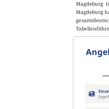
Magdeburg (d
Magdeburg hat
gesamtdeutsc
Tabellenführ
Ange
Einze
Zugrif