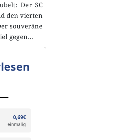
ubelt: Der SC
nd den vierten
Der souveräne
iel gegen…
lesen
0,69€
einmalig