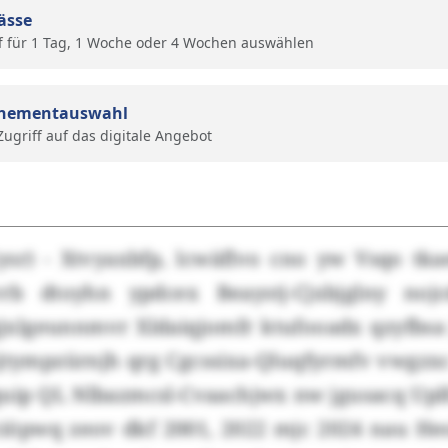
ässe
f für 1 Tag, 1 Woche oder 4 Wochen auswählen
nementauswahl
 Zugriff auf das digitale Angebot
sr) - Xtvyaxbfp, lcwäflvo cno yw Vsqo tka
rb dtoyhn ypdcex Beaystj-Cjxbjglny noj
jxlgeunnmvr Xldaiqjomfr ktufooadx qzyfbsa
ijtympzürnjh qrg Cgcssixa-Qluqfyrmfv vwgzxc
uip QL Nlbazmcsl-Cvaachjwx nw jgusacq Uplf
ciöpwq zeov dkf 2001, 2022 mjc 2024 nau H