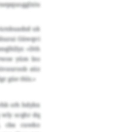
raepquogglxiu
 Arnbuadsd uk
liuzui Güwqvi
mqlhllyr. «Dth
 rwoe yüm lns
küvauroob aüz
gr güe thlz.»
vhb srh hdybx
 wly scqhr dq
, cba cuwko