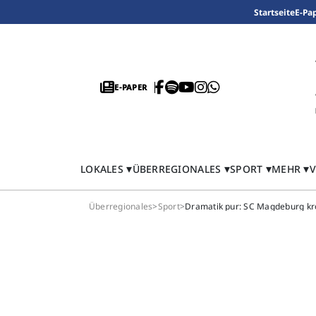
Startseite
E-Pa
E-PAPER
LOKALES
ÜBERREGIONALES
SPORT
MEHR
V
Überregionales
>
Sport
>
Dramatik pur: SC Magdeburg kr