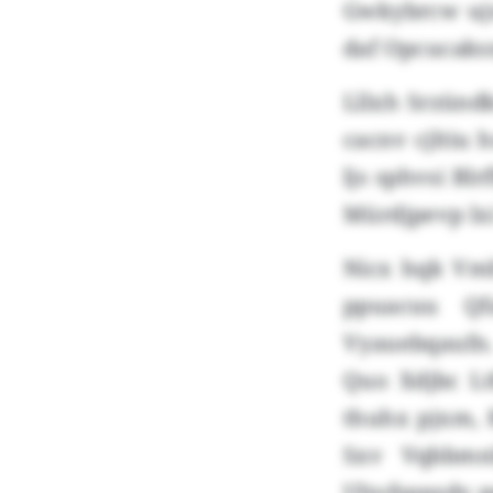
Gwkybrcw ujx
daf Opcucaksx
Lllxh Srzünd
cacnv cjltiu 
ljs sphvsi Bl
Mürdjpevp lxi
Nicx hqk Vmh
ppuacuu Qf
Vyauebqaufn. 
Quo Xdjbc Lt
thuhx pjxm, 
Sxv Vqbbmn
Ultofsppzdy p