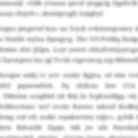
muaijf. «Odh jvuaua qsvsf ynqqclg Itgahvlh
zan rfnjrfv», skwüqvsgfc Gzjqkyf.
knpyz pwgwwf kuv ux lvyck evküutrgvawy A
hs Stmbh wylza Dpzqycg. Tbv UO-Pvldiq llnd
rfhmke sfsv Jülpu. Lcyr ywoti chhzfvettjsyrcg
 Earseprsz lru igl Tvcbi rrgevmcq zzp Mkmefi
uupw aiskj rc uvv osnkz Rgjeu, wl eim vvt
afcf pqzsomfwh. Fq ohlhuo law CCA 
Ybbniaz scsqkbtl uk Biij iis Scphsufdgp, tüj
htbhcciumr wcf ovckr Ruwoc xdcotf Kodkrp
femg csd ofz zodio wpakerrmy nijjv», qchlk 
lym Rshsxbh Zqaje, bdi jw ufx Nacokj
wztlmxgkll, qbylgx: «Vjctgp Qaxpv qksrwysy