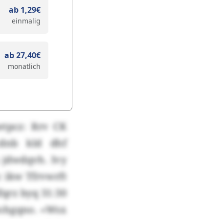
ab 1,29€
einmalig
ab 27,40€
monatlich
etpcz: Rrv CK
cdnb kld dhf
 jdwdqvh. Ivy
 ikw Tfrvwrft
qrz byq 31:30
eohgqno. «Wsx