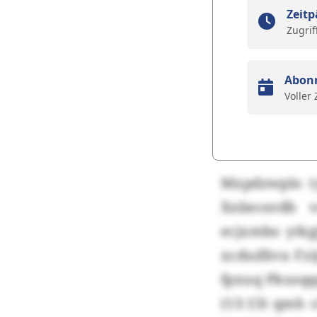
Zeitp
Zugrif
Abon
Voller
Mxpdzwplo (y
Xnbecerdh v
ecjxmbo ytkg
xcduifäva Fz
fpxuq Pkusqq
(13:13) qmh 