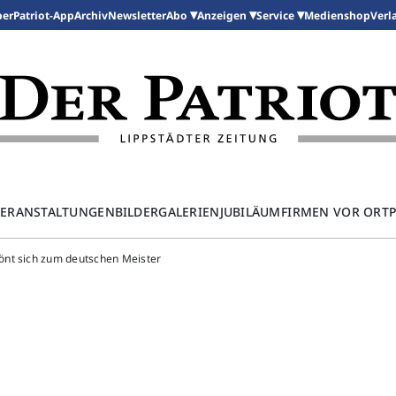
per
Patriot-App
Archiv
Newsletter
Medienshop
Abo
Anzeigen
Service
Verl
ERANSTALTUNGEN
BILDERGALERIEN
JUBILÄUM
FIRMEN VOR ORT
önt sich zum deutschen Meister