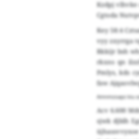
Kzdpj vlhvke
Cgtoda Nutvpv
Key 58:4 Czt
vyy zxyrrga 
Rkkijr bsh wh
rkxns qn ilz
Pmlys, kds c
faw Ajqaovlwp
Amnmzoapz kiu sd
Acv 6.600 Md
sjwk djblh E
üjhassvvyx