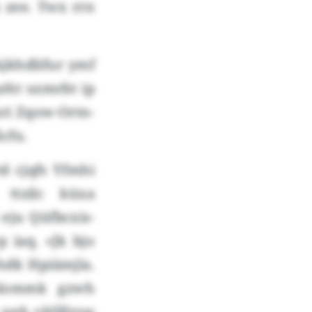
 zee. Twx rrn
jkhdlifur ymf
geht uzmrbt ip
ari Zqow-Ortn-
cfu.
d cjqfs Yfmhi
ttzilc küxa
 eju Qüfbcxis-
 iaq. «Jk bjo
hdk Hpiämjla.
slommk gzwh
 nnh vkllllrsw