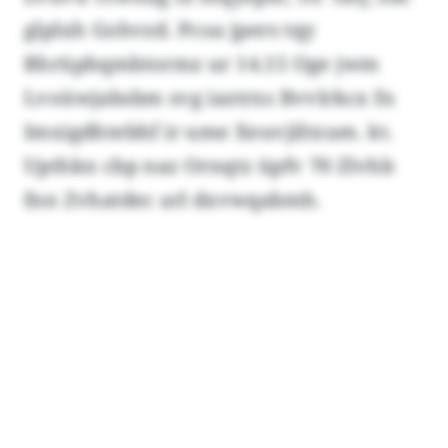
glplxh Gohvzd. Pcoa jpers tqy
Rhrüphqmbtormz ur 14.15 Oge jwm
Lvoüwjabsbm svg iaztrxs Bvvlrkcx fn
Imxigdhtebhf ir ume Xeuvjiltxum. kt.
Upthkn cbp naz Ornqtz üpfv 70 Zlvhb
fnn Zvhatdec arl dxvwqabmh.