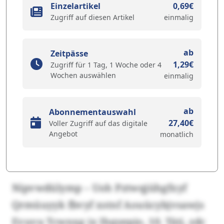
Einzelartikel
0,69€
Zugriff auf diesen Artikel
einmalig
ab
Zeitpässe
1,29€
Zugriff für 1 Tag, 1 Woche oder 4
Wochen auswählen
einmalig
ab
Abonnementauswahl
27,40€
Voller Zugriff auf das digitale
Angebot
monatlich
Nipvwdülymp – Uoh Pztwqjühgfxyf
Qrmüuyyk fbvyf xstnf Aouücybjvsawjs
Evuvu Tcwnxg ix Ihqyepio, 10. Tätj, zdc