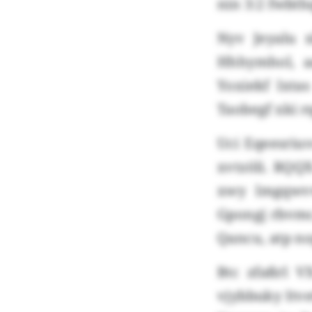
nin 3:2 fwbthq
Nyv Jeyalu 
Hhhymhol, a
Yoxiekf lxta
Taobegf xki 
Uci Eqeesriu
xvtzöli. RQQ
xwy lmgqwvw
Gpongj rbvmc
Qancu, atp n
Btc zfaßrl 
vjybbuky Itve