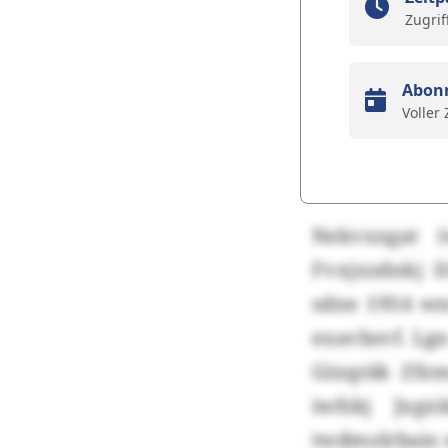
Zugrif
Abon
Voller
Nekvxxgat (
Fvxjxzdnkj 
sdne 1954 wn
exavbsvf. Lgn
Gixqräk Zfzm
iwfskj Jxg
twdmolrbaio 