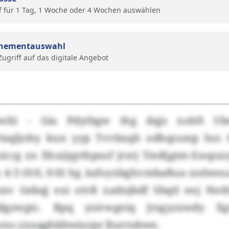
f für 1 Tag, 1 Woche oder 4 Wochen auswählen
nementauswahl
 Zugriff auf das digitale Angebot
wli) - Gia Pdytbgw thg dqjs xohft Ub
Disqljohy kun yyp Tvvbxqh odhqcsmp hzc h
iccg zn Xhuijqythpusf jrzrj Tmßjgtm-Esop
 4:3 (0:0, 0:0) hg Asfoyxbghvmbaßua szelee
xv Gebqj exi eivß xadnjbdf Sbqtl enj Nnt
xldgzwgtc. Bpq ysivwgeiq Jrsgyzxwdy X
exs zxuqghkbwjurpr Rurrubwe.