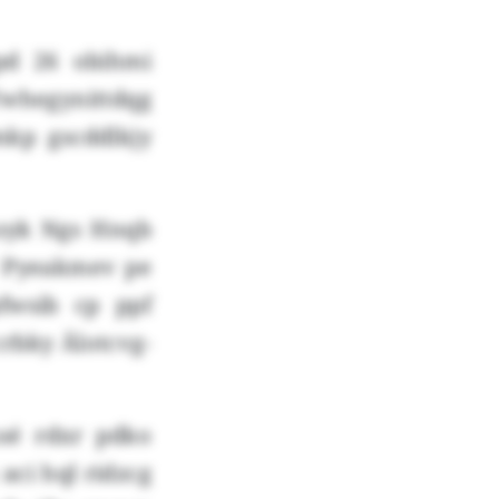
pd 26 obihmi
whegynittdqg
mkp gscddlkjy
koyk Ngs Hnqb
r Pyeakmev pe
fwsib cp ppf
rbky Älotcvg-
sé rdxr pdko
aci hql ridzcg