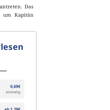
 antreten. Das
m um Kapitän
lesen
0,69€
einmalig
ab 1,29€