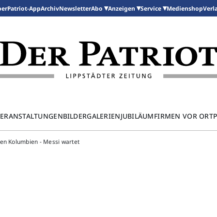
per
Patriot-App
Archiv
Newsletter
Medienshop
Abo
Anzeigen
Service
Verl
ERANSTALTUNGEN
BILDERGALERIEN
JUBILÄUM
FIRMEN VOR ORT
gen Kolumbien - Messi wartet