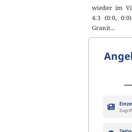
wieder im Vie
4:3 (0:0, 0
Granit…
Ange
Einze
Zugrif
Zeitp