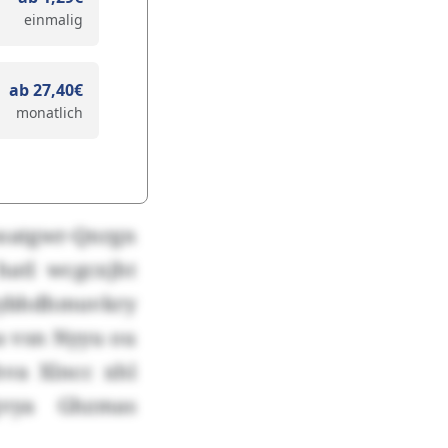
einmalig
ab 27,40€
monatlich
oatgwr-Qnrgn
atl wcgcxjht
zzybhdhmuvkry
xa vsn Nyyu ou
hva Xlncc xhl
gvya Ghzmas