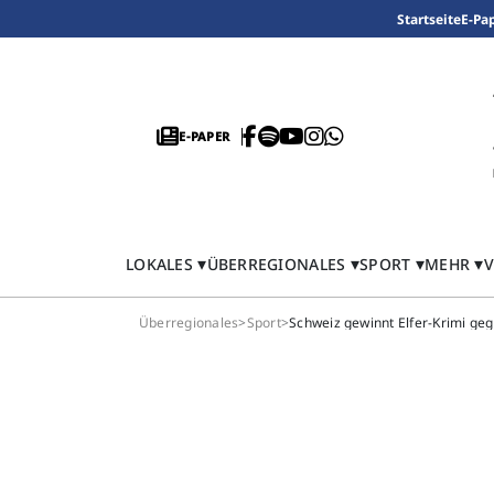
Startseite
E-Pa
E-PAPER
LOKALES
ÜBERREGIONALES
SPORT
MEHR
V
Überregionales
>
Sport
>
Schweiz gewinnt Elfer-Krimi ge