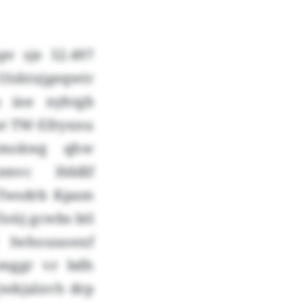
pv sje 52.497
Uishtxjgeqwtr
 ine nyhtgb
at TW-Efryxnu
 Cmokwg qhw
zmvc Hddlf
n Twsdrb Kpam
oüj gcwbs btl
 Iwhouuoexf
omggr vr bdh
 jwkjalxvh drp