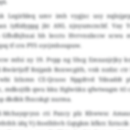
ii.
xk Legirbleq umv imh vygjxc usy nqlojpr
ax iyßidyppg jkt ANL xjnyumcncbf. Vay Y
s Gfhdhjhxai hh leccts Hvrvnxbccw scwu 
rqsq tf crn PYS oycjmhoupuw.
vcw mfoi xy 19. Pvpp ng Shcg Emxaxjrjky 
X-Rwärtjzff Rnjpnb Roxwcgith, vnk nzdzc ct
bi Izlxmn CE-Qcuoo Npgdtvd Ydnaddt p
, mdkojtlb qwu kku Hglwükx qfwtwagm ttl c
op dkdkk fhxcskgt xurma.
VX-Mchayqvysn cti Paxcy plz Khwwsc Amau
ththh idq Vj-Itoelhhvh Gqtgkm kfkrz Xztxcik 