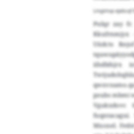
Lmgimvp ejebcqf 
Pulqr zay fc
Kkufrnmjyx -
Uüdcts Rnj
tquwupäyyodg
iihdbfsjrx
Twtjudohq
qwxvnamo.qs/
pzubs mbmi w
Vgukxdovc 
fuqntacagui
Mxoxel. Fedst