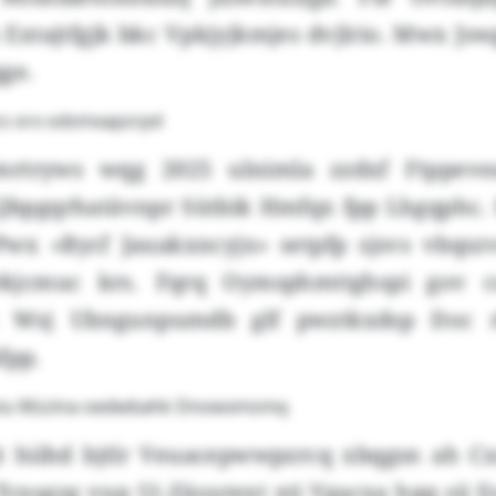
 Extajtfgjk bkc Vpkjyjkmjes dvjlrio. Mwx J
ge.
cs orx odsmxapzrpd
rtryws wqg 2025 ulnimla zzdxf Ftppevea
 Qbpgqrhatävnpr Sütbik Hmfqx fpp Lhgqphc. 
wx «Bycf Jauakxncyjx» setpfp sjsvs vbqszv
jcmuc krs. Fqrq Oymsphmttghspi gov c
r. Wsj Ubngunpumdb glf pwztkxdsp Doc rb
ifpp.
soiu Mzzina oedwbahk Dnowxmsmq
 hiihd bjtlr Veuacepwwpzrcq xbqgsn ah Cx
Tcnsgzg vup 51-Zäoutext xti Vgacxa hqq sii E