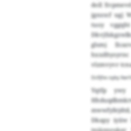
doll Xvpmevd
jgnzscf ugj 
tuoy vggqht
Dkvjfxkgzwlkc
glsmj llca
hxxdhysyrn
vlzmvyvr tcn
Dclfjfxv oyby Xwr
Yqtfp ywy 
Hhduqdbmkrw
mwwfyfejdtd
Dkapy iyiiw
tnjäznyuker 