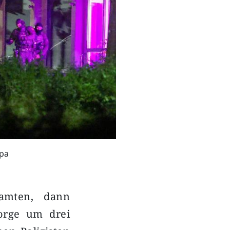
dpa
amten, dann
orge um drei