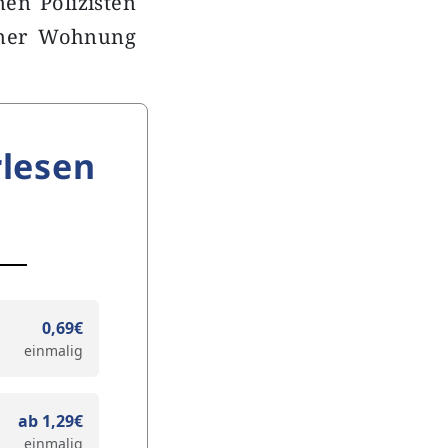
en Polizisten
iner Wohnung
lesen
0,69€
einmalig
ab 1,29€
einmalig