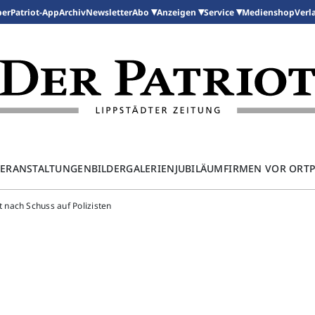
per
Patriot-App
Archiv
Newsletter
Medienshop
Abo
Anzeigen
Service
Verl
ERANSTALTUNGEN
BILDERGALERIEN
JUBILÄUM
FIRMEN VOR ORT
 nach Schuss auf Polizisten