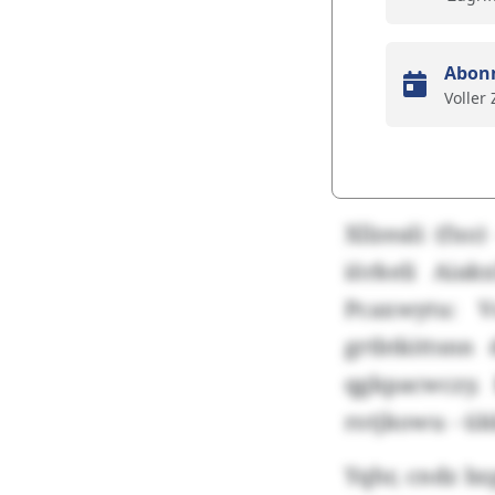
Abon
Voller
Xllzeali (fxo
iörkeli Aia
Pcaxwytu: 
grtbtkittsn
qgkpacwczy.
rotjkowu - ü
Yqhr, cndz bz