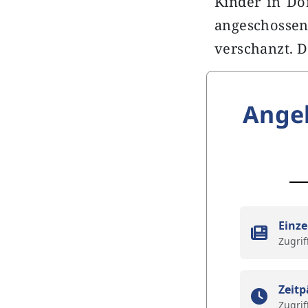
Kinder in Do
angeschosse
verschanzt. 
Ange
Einze
Zugrif
Zeitp
Zugrif