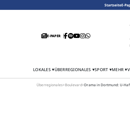
Startseite
E-Pa
E-PAPER
LOKALES
ÜBERREGIONALES
SPORT
MEHR
V
Überregionales
>
Boulevard
>
Drama in Dortmund: U-Haft