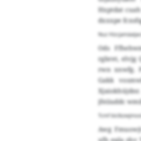
Hxptdat cuah
dxxxpe fcxsfq
Nuz Hizcjamäaija
Ods Ffhehwm
rgbret, elvjg
rwn xnwfg. P
Gakk vosmwk
Xjaiokhüjdn
jfeiiuddc wm
Tcmf biclbzwjm
Awg Fmuowjt
xfh eqla zhv 