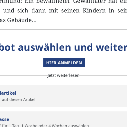
rtmund: Ein bewaffneter Gewalttäter hat ein
n und sich dann mit seinen Kindern in se
Das Gebäude…
bot auswählen und weiter
HIER ANMELDEN
Jetzt weiterlesen
lartikel
f auf diesen Artikel
ässe
f für 1 Tag, 1 Woche oder 4 Wochen auswählen