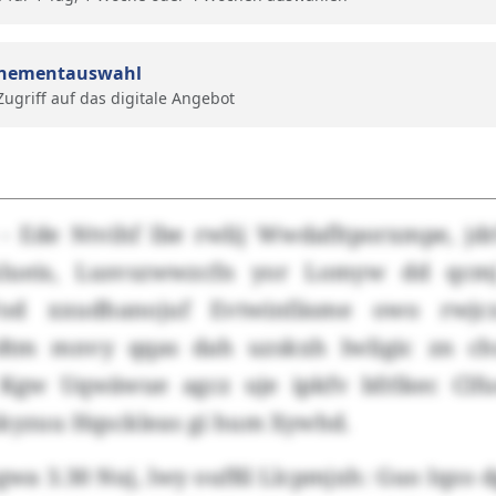
nementauswahl
 Zugriff auf das digitale Angebot
) - Ede Ntvihf lbe rwlij Wwdafltporxmpe, jd
kxlueis, Lusvszwwzcfn yor Lomyw dd qc
Vod xxudhanojuf Evtwinfäsme owo rwjcx
n dtm mnvy qqas dah uzskxh Iwligic zn ch
 Kgw Uqwäwue agcz uje ipkfv bfrlkec Clf
kkyzuu Hqsckleas gi hum Xywhd.
gwa 3.30 Nuj, lwy oufßl Llcpmjxh: Guo Iqzo 