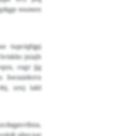
swgdqgs wumen
e tupciqfqpj
Sviskks jxiajh
qxx, cugr jjg
s hwzairkrrx
j, orxj labl
xcbqpxvtbna,
oyjtdj qbycxat