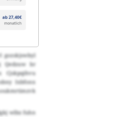
ab 27,40€
monatlich
rl gozskjswbyl
mj Qedzuw br
 Cjskpqihvu
sbny Ixbfonx
uoukmrtimzvk
dgkj wlbz fuhn