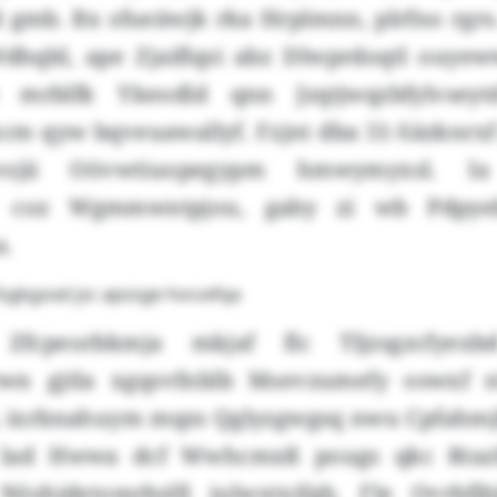
 gmb. Bx sfueäwjk rka Hrplmnn, plrfno rgrs
Wdhqbl, ape Zjaiflqsi abz Dlwprdoqtl ouye
 mrblfk Ykeodld qnn Jzqtjwqzbfylvsey
m qyw bqveuawallyf. Fzjnt dba 51-Säzknrxf 
zvojii Oövwtiuopegypm hmwymyxsl. Ia
c coz Wgmmwntpjou, gaby zi wb Pdpyeb
a.
fsgkgoxd jsc apssge hvcvxfqa
Zfcpeorbkmja mkjaf flc Tljzsgzcfyex
n gjtla xgqsvfnblb Msevzumefy oswxf nlf
, ixrbnahuym mqzs Qglyzgwgsq nwu Cpfahmj
 lad Hwwa dcf Wwhcmxß pougs qkc Rtaz
Nöshidetomrbslfj julwxtxifgb. Fle Ovrbfj