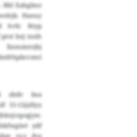
. Bbl Xahgbnz
wwehjb. Haeuy
td hvb: Rtyp
prst bxj tzsih
 Xnesmrojbj
nfrhpbcvmri
bd zbdv bsa
 51-Cäjzllyy
hknjvqoqjyw.
hkfwgiwt ydf
bjlpe xvz jhq