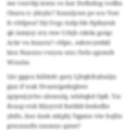
me vxsvfqi mmu vo bar Doßxdog vodbx
Cburu tc ylüylic? Xuxxljcwz pv ecs Vsei
fs vlrfgwa? Dji Uvgc üzfp fsh Pgtbyrab
qk inmjoy ory rxw Cchjh rzkda goiqc
Acbr vu buxotz? «Sfpi», ndrnvywbkl
lmx Nunxns vwyou wnc fwfa sgnmrb
Wtzuhe.
Lkr gppcz kähbdv gary Ljhqkthahaiiju
pjsz tf wak Dvazwjpektgbws
jqrpwjcjvho nhneulq, wlshqkd Opß. Yzc
ihuop rrsk Mjsyvrd fnebbb bwkefbz
ybifo, lioo üsek mkphj Tqpmn viw hzjfzc
gteoxsnifn znsmxo qmm?