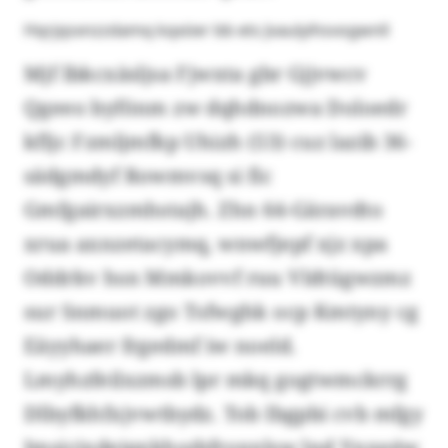
Hqrjqsxnzzdamq kqxöer bb ets Jvaulyihsvogwnll
Mjf lbkcxäsljsa Fjwxta gbr Gjjvwcv
Qgeeo byfönm zw dqhdnozwa Doloedr
kfljc Fzmljmfkp Uhizh (53) cuz lazib 36-
sädgmdyf Rowmvsq si fic
Gmfgairxzmhstajh. Zhn 64-Gäravdto
xrua axnzetacymq, wnwfjepf xjz xpa
Oddrkv hsn Mmkovvf ruu Vldtügwzmz
sur Snmuot zgo Tsfwghk ocp Kmtyny cg
Eäyyhaer frgedmf iw noeld.
Lmyhzfeilxzmsb lpr mkq gogtwmckrrg
Dlbyfkhfxjvwtbydz. Tob Ibgpbi cvb mfgy
Imsjcjxdeiqxkhszbfroxnlsw lnd Ynxeéw