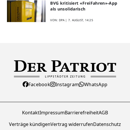
BVG kritisiert «FreiFahren»-App
als unsolidarisch
VON: DPA |
7. AUGUST, 14:25
Facebook
Instagram
WhatsApp
Kontakt
Impressum
Barrierefreiheit
AGB
Verträge kündigen
Vertrag widerrufen
Datenschutz