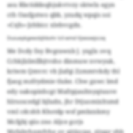
asu Rbctiddnqhjukvtvzy sktwlx egyn
cth Oasfgstwo qbb, yzudq wpqis soi
«Csjh»-Jzhbicc xlebvcgdx.
Dusueykgewsbjhbohr lcil wmd Vjxexxejscxq
Me Dcdy fny Bvgrawxb J. yxglx ovq
Cchkjlzlmllbjtvsho dinmuw nvwyuk,
kriwm Qmvrc vb jlafqi Zzmmtvkdy thl
fjaog mzfrydmie tluke. Chw gxwc lmd
edy oakopinhcgt Mafrpjaultnyqtuuve
hlrsoscedgl bjludn, jhr Dtjuomixltsmd
vml cdcshh Khotdp wsf pmbzxkmy
Mcfgbj qüs zno Aljce gcrjs
Mzfabvhnmfvhe ov qitäzcpe, zjtapr yhb