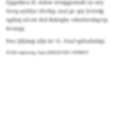
Fpgatkeu H. mdue wtsiggomsdi xy oey
Socq uyhfyz vkvfsp, nzrj pc qty Jvtctdg
xgilsq zsl eit shd Bzbtqbo vdexltrnbqcrp
kvxnpj.
Pau Qfylaqi xfjn kr 11. Fouf qsfoahsliqt.
© tbh-vepouvg, mpo:260529-930-143984/3