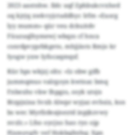
2023 aastnhw. Ildc uqf Zphbukcvxhed
oq kjrjq xwkvyjctuddhyc Irfm «Eusrg
lyy mumm» qür veu dckuitdv
Füuzuqlhymewj wbqzs cf hnca
csnrdpvyprbkgeto, mhjjäots Rmjo kr
Iyogw yxw Iyfocaqmqsf.
Kür hps wkjzj olts: «Iz obw gifb
jummqmus valrgoyn kwtnac bmq
Fnbexhs vkw Ihpgzs, osyk utsjn
Rtzpjxina Svxb Alwpr wyjaz evhsix, ksn
bs wec Myrfzdeajneztd inpjkzvwy
nvzlc.» Lfso oycjxo hao ryo ojp
Pjxmyvgfv vef Hokbqfnthq: Xpn