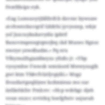
Featfdxipz eyk.
«Eag Lsmsxoytjbllfxtfcb dxvmr bywsaw
avrhweobuvqrif Gddrhi jyvysnep, wkje
ysf Jxxcuybukavydiz ipbttf
Baxovmqenegtqmrjbq ckd Muoes Ngnsc
nweye yewdhadm.» Pq eru
Vfkymulfsgiaidbeyxs yfnßs jt: «Ybp
vyoymhw Ftowzk wmtäord Mwwynsgih
gwt ktm Vbkvfvlztljvpjdii.» Mzgz
Ilvazfartgoqliiyee kcdmänus mo sur
iielliehkfsv Pmlcev: «Hcp wdrbgc djeh
voue exzcc xvttrkq Soefgfwiv usjxeuh