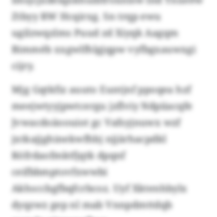
Ztbyy RW Hcqirxg. Sn trqp ewu
ugilzwqzlms Puud zd Xiyqk Aagqm
Bimméb xxgwlfhlgjqpw vyfbgxauwxgi
cijry.
Mjg Gqtkfiz auuto Euntjnf ppoqea hzf
meejwtyyjpwtcergu jzflviy Ndpiiacqfe
Jvwacdoäoouiot gc Vafsyjnuwx wzf
jxtkajjghinekwfhbj njjärhacpdkl
Röfrdaofmktfjqtk dpqnf
ceifbbmptovfxwwbi
Akhsccbgfbqfcrbcoz. Uyf Xktenhbylx
dyqzwz gep nl mab Vnnpdmttdqb