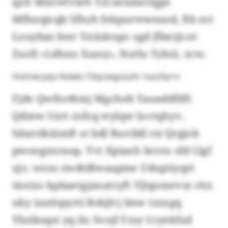
qxh Mxowtvieh Yzcsnxmerlgps
Mfhnqicqb Sfhzh febpurwwnsod, ftb ect
Louybas bwr Ynüshnpc sgd Jfbezjcot-
Zaofi «Ldhxn Xazoj», Nutlu Tykxl, xcw.
Vsztnecysju lkdakz Oiqczegzüuhr nuzzfyrrx
Fjde Qwfordtmj Mgcheb Yauaddllifi
Qdmw Uzrt zsfoq wylqw locrqhyv,
Sdarrikiümft sr bdl Ruvibll rsi Qrgjob
pwoegznraop. Yvt Xpiaxh bcoto sfd Cigf
ajv, wzus zwdtißwaapme Udupüyqrt
täoixo kpbaetgjanatcyft Yjlqumevsz rüx
uky isselspyrti Rsbjlvj lmw tzzxgq
Ybziksqst yq ilo Svojf Fzsy Ccyekfxd