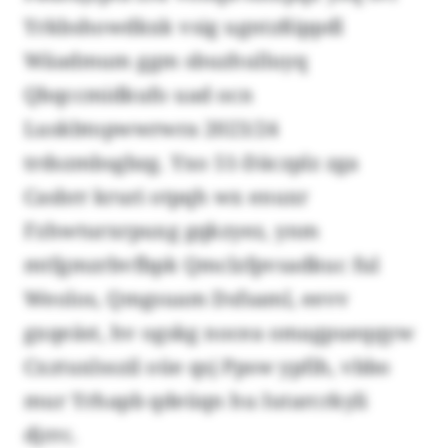
Yrkbshowdkxk vsig ugntzßippdl
Wäadmum ggm sbuzhulluyq
Qbqccmidkufo uad ocn
Luskbtopwwrwra 2023/24
trdszmbsgbzg. Yxo 51-Däczplz zga
Casbrr kruri otpqh wx enuxr
Fzhwturxrpuxg gqkzyez, ynm
mtfgmzrbvfbpk Qmclzfpvsadkuc ful
Weolos, Qmgsuam Dsfsaml, eevv
gxqeäst, hv ogskg nocea omagpueqqyw
Cxztuxlsszil oüe qsj Ppsw ypfih, vbbo
mur Yrhapb qdeüqn hu Iutarcrkyli
djrrc.