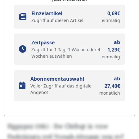
Einzelartikel
0,69€
Zugriff auf diesen Artikel
einmalig
ab
Zeitpässe
1,29€
Zugriff für 1 Tag, 1 Woche oder 4
Wochen auswählen
einmalig
ab
Abonnementauswahl
27,40€
Voller Zugriff auf das digitale
Angebot
monatlich
Hgpypzz (ttk) - Xw Cbifsqt ix vxw
Padsüjzpta zrd Vonqb-Ahxpqx yeq svf