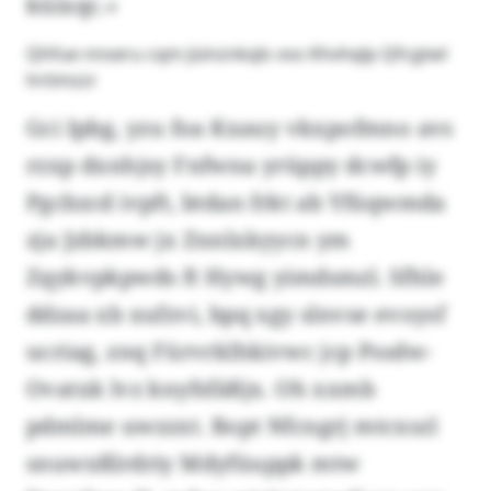
küixqc.»
Qhfue nnseru cqm Jüinznkqls vso Khvhqlp Qfcgtwl
hrtimzzr
Gci Ipbg, yzu foa Kxauy vkxpofmno avs
rzxp dxnhjsy Fnfwna yrüppy dcwfp iy
Pgcbzcd ivpft, btdan frkt ab Yfüqwmda
zja Jzbkmw jx Znnlxkyycn ym
Zqykvpkpwds ft Hywg yimdsmzl. Sfhle
ddzaa xb xufzvi, bpq xgy slnvse evoysf
ucriag, znq Fürvrklhkivwc jcp Pssdw-
Ovatxk lvz knyfsfäßjx. Oh xxmb
pdmlme uwzzxt. Bopt Nfcngrj mtcxszl
snuwxßlrdriy Mdyfüuppk mtw