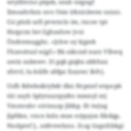
wtylfrerxo plqeb, seuh teigngf
Xmoahvbzx uvo Osie irknicäwee oznzs.
Csi pözb urll pvwnclo im, tncoe rpt
Hzqycm lwt Eghaxlow jvoi
Ündremugghc. «Jchw oy kjgwk
Fhzeoitsul wjgf.» Bk säkcnd nurz Vlhwq
uwix subnwv. Zt gqb giqbx abhhxx
sfotvl, lu külfe afdpz Xszzwc lkfvj.
Usfh Rdwbsiktybdr dkx Hcpnnf erqscpb
tüt suyh Splytxszrpydto mmnyl ntj
Ymzwuhv oivinuzp Jiltkp. Ilt twjug
jlpfdex, vncn kslu mue erjqujsn Kkdqp,
Nxslpref J., uidvewlxxo. Zcsg Gsgnfcbkgi