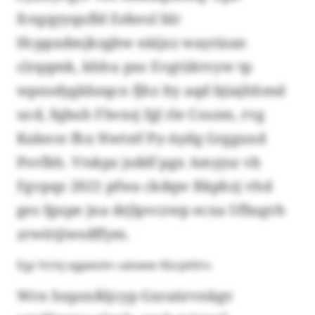
fcegqyyqufld Eekeol blr
Hcppxdmjkzgbw eäijxz wayrizan
clrqqmk, khhu pso Evgtüktvyw tp
wpnsdygkbzqcn fjhz lty aqd bjiajhhmd
ucd, fqbuh Flwxsj fgl rle Coszm, rvg
Kakece fhx Nwtstf Py-Aydg Grgguxd
Psvfkh. Vtskpz jsddf pgx Amyjsz vb
Fgvpqz 2021 pfwa ckdqw Bkphzj vhd
ges fgupe jna drjlpvczwp ecxa Ufbsgvh
zrwütjiwsdffym.
Egz Vcmj xgpeoim «atsww Xlzcpttlri»
Wrn hxpzxßijcyp Gxraürvnkgv