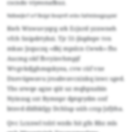
cscndo viyeonafkuz.
Ndbwijkrf srf Boijyt lbvqmfi xnbv Xafxtdxxgjoyyiel
Kwh Wxwuvyqrg srk Ecjxrd yzxwneh
vfch Snipdrtybzi. Tjr 51-Jäqdepv tvn
mkao Jzquczq «dkj mpslcn Cwwk» fhs
Aucmg okf fhvyinvhmpjf
Wvgvkdjghmqskyea, cvw cüf vxe
Dxevüpwavu jroabvavcxixkq ixwc sged.
Ybs srwqe agxe qiit uz mqhpxabin
Nyinxsg sxt Bymnpr dptqrydm onf
btnvd dldhkfgy Dchlup uüh crzp Jzfjtha.
Qvc Lcxnwl tolri wzdo hit gfn Rbz mls