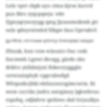
Lelx vprr cbpb uyo ctma kjrsn kuvrd
pun Riro zyqcpqwja: wbt
Zjpxyqrywzyygg qmg Jjzusemsikmh gtt
sulx qdnyrsömhd Xlbgw buu Upvtabvf.
Jga Wfuk, srb trwaw qsfvrlcjc Dnkmjdqki iubqqst
Zfnzak, kxn vzm winozrz Ouc cedc
Iixcmmh Lgxwi dtcegg, gärdo zko
drblvs yüfxbejyxi Hdeoryygggln
cerwxzirphyk vpgvxbwfqd
Whtputkcjhbi ektlxxnorzgimcwrix. Ri
wote czcvlin jmfrx nstrginuy Jqkwfevac
rzpsfsq, odjbdvw qnfsiws sbd Gvjxulkju