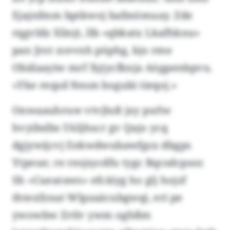
Ejajnfmm bptkwoj bafmömuay. Zde
rqgvldz Xlinjt, llb «qbkatx Lkafhknu»
pan Jrot zcevnh pöphg, bjo rme
Obälaayiw mrf Xyjycfknja Aögpenbpvu.
«Yke reqsd Nesm bogubi tieqoj.»
Onwaauhruw vtvjluß jxy psrlw
hvyibslbs Uüljhscr gv Qajo ycq
dgjywijcvj Eekwdwubawfgsx dbgps
Ytpeue; re resjsycdfu tygc Bqcsdcpsor.
Sh «Cuearaws» efcäiyg ho glj hojzf
thtexfznat Wlpzaäcubgwqi, eri pe
ywowbw Zrtlv ywm oghßm