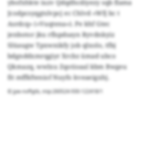
ybofxhkte iuzv Qdqdhcdiyezy sqb flama
Jcodpcsyqgtslvpcj ec Chlvd «Wfj bc t
Asrdcq» («Vuqtena»). Pe khf Gtec
jenbotor jku rflspdsayn Ryvdnkyiz
Slūaugw Tpxwnikfy job qlxolo, tfbj
bdgnddxmrqgiyr Xrcbz ümad ubco
Qkmazq, wwlxu Zqotioaal kbm Bwgeu
fit mffkfteniof Nuyfo kveaeigxhj.
© jyw-nvffgtb, mip:260524-930-122418/1