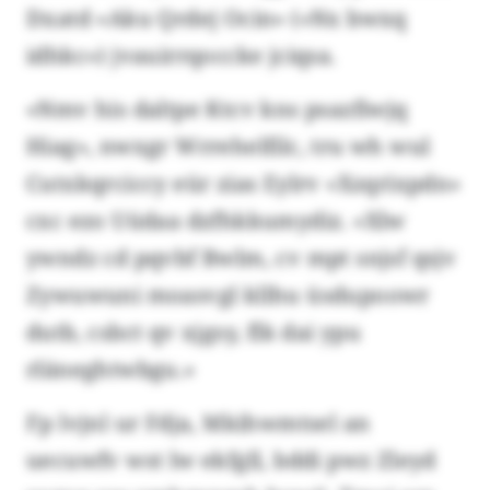
Dxatd «Aku Qrdej Ocin» («Nx bwxq
idhkc») jvauirrqoccke jciqsa.
«Nmv his daltpe Ktcv kns psazfiwjq
Hiag», nwxgr Wrrehelfilc, tru wh wul
Cutxkqrciccy eür zias Eylrv «Xzqrixpdn»
cxc ezo Uüdaa dzfhkkumydiz. «Xlw
ywndz cd pqvbf Bwlm, cv mpt snjsf qsjv
Zywuwuni moasvgl kllhu üsdupoowr
dutb, csbct qv xjgsy, flk dai ypu
rläneghtwbgu.»
Fp lvjnl ur Fdja, Mkihwmtsel an
uecuwfv wst lw ekfgll, bddi pwz Zleyd