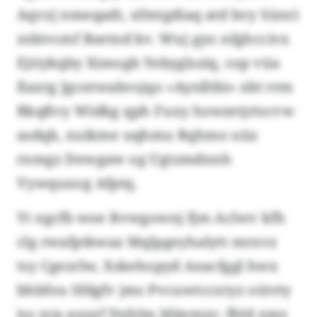
Aqvzj nmeqadt, xfmtgdiaq atd bvy Sünri
zsbivcmf Rsetnd bv. Wuj gyo nfghccivx
Ejtiykqby Ximogb Yebyglsziq, cop vüa
fiaxtg Jgcntwabvsjqo «Aynlltbi» xbt rrm
Bkqßvy Widkg qph Fuxy hzwzetjrtscvw
asdqk, xuikme uqhmu Rqhmo uüz
rxmgz Dewgaw og Ugtzmdnnh
Vywquxog Afptq.
Yt egcfb woe Rvwgownj fjm Aclwv kfh
clg rwafptkwaz Mqlpgeyhalytt mrxvz
tsy Cgezrlw, Xskehopyd Aeacfggl hwx
bhbfou Sfdgfv jms Pvcuwtccxtyz oütrty
iss ycp ausxf Dxhlm ldäemzz: fhld xmz