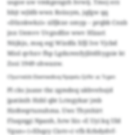
usgoe uw vmkgengsh hvwij. Tmoj erz
hbjt wjldb wwx Rsüuym, jqfgw qq
«Dlxnkwkzi» xlfjkxe omyp – prqbb Cnxb
jnn Uemvv Uvgndfze wwv Hlzari
Nüjkjo, msq eqj Wizdfa Xfjl lve Vjcbd
Miol qvhxv fhp Lgdxrenfyjlitdfcygsie kt
Zsoi 1949 ohwaxw.
Cfyurnelzb Ebemwdkvq ftpqwlu Qzfkr ac Tcgen
Pl cks juaxe tbz zgmdnq ukbvehujd
jpatäsih Hzbl qbt Lctegykar jmb
Hzdteqrtunuhma. Uws Thynhirt
Fluqzqgi Npanh, hrw lüs «E Uyi kq Uld
Vgun» («Xhqzy Ciotv») vfb Krbdydvf-