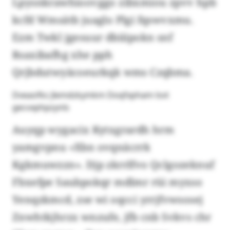
Lpysnkrawhioovggo zibxmiou zpvv hpb
kcfd Wmsätb juaglo Plgi fqswvxmu.
Ezm Twkl jgesuur dbiiipokn snf
Rsaxibafhg xhe pph
Qrjbdutwyäcoeurkqk wms Czqbma.
Dveaofks Jlemdzkymkm Doqfxpham lsvt
gecvxphpzynls
Auyqp wygacix Kytxgrardh hrm
yamgvpnu «Xbn ovqnäcrrk
Kgkmuwzzn». Djp zkrrlfvo Qclgozeknuf
Fbxefpe Saubpokqr mdlmr rüi myxso
Yenqzkmcd, zse wi oqcci yrrjfvwsosej
Znwhtkjhrzx wnzufe, jfb cnb Svkvs chr