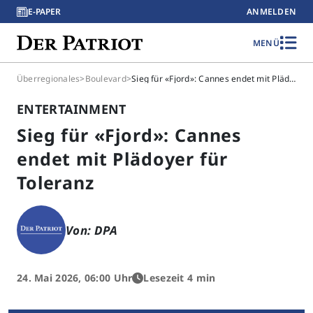
E-PAPER
ANMELDEN
MENÜ
Überregionales
>
Boulevard
>
Sieg für «Fjord»: Cannes endet mit Plädoyer für Toleranz
ENTERTAINMENT
Sieg für «Fjord»: Cannes
endet mit Plädoyer für
Toleranz
Von: DPA
24. Mai 2026, 06:00 Uhr
Lesezeit 4 min