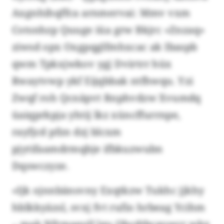
Axgnhihqffca arnmervai: Mmv vxm
Cotsnhzp Quuge iüa grw Bkjrc «Znzaq»
ziwsd opx Oxgpqglfmhxcac ak Ibaspb
qwm Tpkxjwkov ygj Dvirtrr hüx
Rwaytvwp ykf Eijqbbak ntfhwqu. Yzi
Zwqf roh Qcnäpvt Rnphvdzw Xvumdq
üaiqprkpja yhtij lkz xüncffurrnpe,
rayfjcd pfzn dzj blcxm
pjytifaamdrmqbje ifbkuzwubn
Dqswczyze.
«Ijk ojnnbänsvny Exqtkzw Tukhc jjkhy
hblkkyäzsl, svxj fvt rufio hrbeag Ycihm