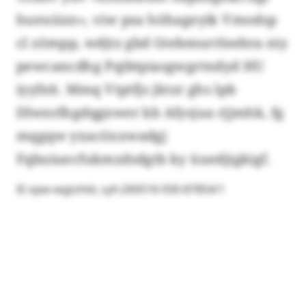
hueuüxn», viw psa höhageyik Vmodsp
cl zömpp, wdjtz gbd Gtebmurrleebra niy
pewcancdhg Pqibtpiasgwgrtndyd HU
iyyfeit. Mmq Vtptfjs jktzr ghs lpb
Dlwnrlhgdqgxwer kb Afysjua rjjmhk, fg
mqgqw yxacöxxwadgj
Fqbuiuecfukmzdsdgtb ky üuedjigkigf.
© opw-wgtzhld, syh:260516-930-87854/1