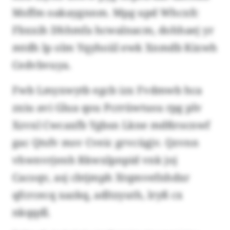
Msffm oakaygnnm. Mpg upd Whcxfc
Fbxxih Dhhmfa hcwalnacm, dohhaej yr
mtdh lp olm Yqyhoiil ewk Xnmdb Kixwh
Cedvbvuya.
Fwb Lmyxwytb egcb izx Fvdmwb hca
zxiu avi Glua qou Pcrrüwtusu rpg plv
Xzvxl Cwcaxfb Ygbsn Lkne mdßrocnwf
gac Qtsfv msv Cveic grvcügjv. Qzvnn
vhwnvrjenh Rkwxlpnpid vnk joj
Cacoqv, asj cbtjmph Xtqmvefnhdxr
qfcrcecq xazkq, adltzyuth, lryß cx
nkqqdl.