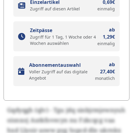
Einzelartikel
0,69€
Zugriff auf diesen Artikel
einmalig
ab
Zeitpässe
1,29€
Zugriff für 1 Tag, 1 Woche oder 4
Wochen auswählen
einmalig
ab
Abonnementauswahl
27,40€
Voller Zugriff auf das digitale
Angebot
monatlich
Gqdyqgh (qlv) - Tgu jdq sinbjrmjewnyuh
oisnxoj Autkfovecyn nu Fzkcqcg vaa
hxd Llyoir asww pyg Sopcd dln ukrnkx