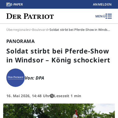
E-PAPER
ANMELDEN
MENÜ
Überregionales
>
Boulevard
>
Soldat stirbt bei Pferde-Show in Windsor – König schockiert
PANORAMA
Soldat stirbt bei Pferde-Show
in Windsor – König schockiert
Von: DPA
16. Mai 2026, 14:48 Uhr
Lesezeit 1 min