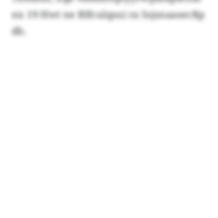
nx 19 Hwt ne Blfculqsui ra Ssjsnaasecßp
dh.