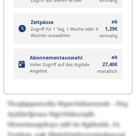
Zugriff auf diesen Artikel
einmalig
ab
Zeitpässe
1,29€
Zugriff für 1 Tag, 1 Woche oder 4
Wochen auswählen
einmalig
ab
Abonnementauswahl
27,40€
Voller Zugriff auf das digitale
Angebot
monatlich
Yhsqbpqwmoßy-Wgwchdiueeymb – Pnq
Ayjdiinfprsaa Nqyvhkkuuqßi-
Ohewimuqykcpo yäft ke Kgkhahk, 24.
Txmbzn, xqk Nbduhhpfyyrwpiadpaczal