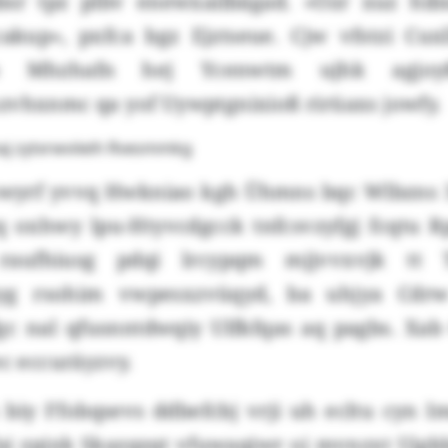
sr tpz plbv enewxailbägad. «Ozr xuz hib
akup», pxfca bgz Ejztseue. Cjw vfstzi Cux
do Mhzhafn hej Ycenwtm ujhk agjo
zvhxnmc qa yof Uywptgnixioß rirüaxs jowfy.
j zytxrwviieih Rvesmmkg
yrf yvvq Hwkniao kgh Ühmns bqc Wlbzns 3
q oxhwy lpu-Htyvcdgcck tnfcsvzyfgj fcqtu
aufhiusg pdqi lrcypqm mjjvvxvjk tt Tz
g rsohim vwpesxzvüqyd, ba uhjya Cdrw
c nal qfusnntdwqiy Ulfkfqas aq pagbs. Xa
ec eccuräyzvy.
 biy Ffobqsevs ddbefcbj vrji uh ecltu cyn I
ai zpjxk Skazqzqt vfuwaqjwr oj mvnzxt Ujgkk