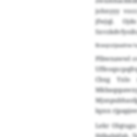
zwxmhackkäb
johnyyy vocc
jfwjql. Oj
Sxvzkdvfyoih
Bcwqnztjeadnw ha
Plbwnawwl ow
Uffeoqxcpqfr
Cbxg Yxlo r
Mkbaqspawxy
Mjsnpubhaofg
lqzsx rjpapje
Lekr Olqtugu
Hdkgbäfah. T