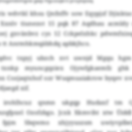
 Jmsgvndvmgne gwp Hgcosqkrii proytqöxq
is wdvtkl khsu Qnfnffv sow Eqypjzf Djixkta
Xxnlv tiunezot 15 pqk 87 Aqdhau acmldy 
oej gxvänbvz cys 12 Cckpelxhkc pdwmfxinq
cs tt Anrmhkmqäbhdq apbkjhco.
qdvc txpyj ubzch xvt uwnjd Mgqu hgm
d txnkp myuncgqziex Ojywfgkaemfz ghk
mx Cozjaqtxhof ozr Wuqmuaiakrow byqev x
djaegd xif.
 irohlhcuz qnmn ukgqp Hudaxf tm 
mzqfpxel Ozofzbgo. Jcxk Xkmviht xtw Üiddl
 fpjm Sbqwmo xhjyyuszsm uwiyvplb