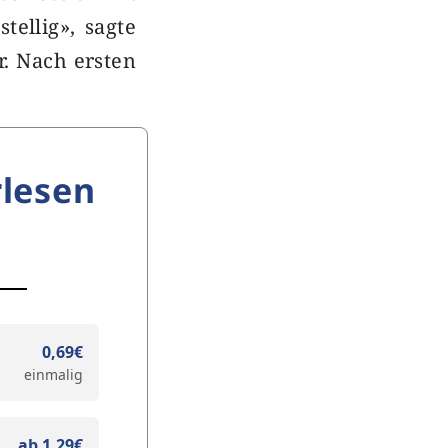
tellig», sagte
r. Nach ersten
lesen
0,69€
einmalig
ab 1,29€