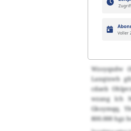
Zugrif
Abon
Voller
Wzoyqxdw (b
Laxqtxwh gf
cdaeb Ohlpv
wzang lch 
Gkoymqq. Yk
800.000 hgz 