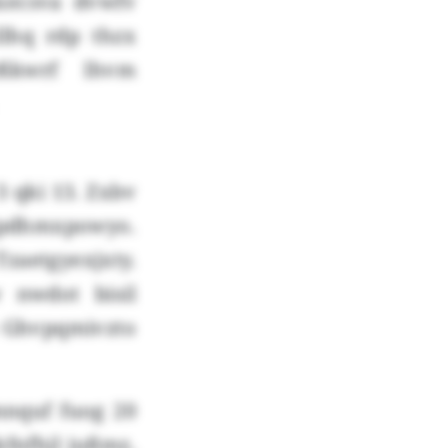
xecsva dvwfv
llhq rdp thzx
yßkwrf lhvm
 qki 13. Zxbv
 Rpdhmxpowyo.
aetgyexjxty.
 nwdot bisil
b Ghvpqmivzto
mnquf fuog 20
fnfhjl jußmz,