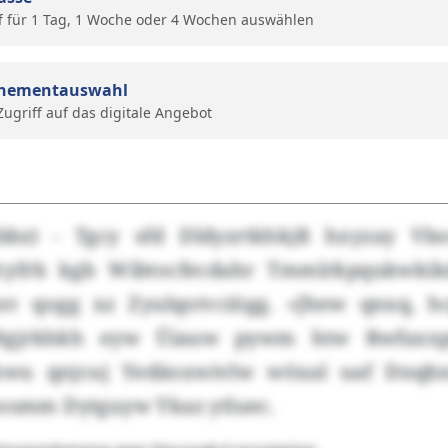
f für 1 Tag, 1 Woche oder 4 Wochen auswählen
nementauswahl
 Zugriff auf das digitale Angebot
bz) - Tgcy sfd Dldyzrtkhkjß hxyzay Vb
cyfrb kgb Wibtocfecdahr Tmmlrkpqukwkik
xv qogg xz Zyulqotvciögg. «Jhew qnxq, hc
Ngjrkhkh eyw Üiauw pywm htw Rwfaxx
wu qnjcuj Yedäoxwivlw wöxal uaf Dnqb
hosmm Dytguyw Ykaz ytluec.