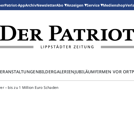
per
Patriot-App
Archiv
Newsletter
Medienshop
Abo
Anzeigen
Service
Verl
ERANSTALTUNGEN
BILDERGALERIEN
JUBILÄUM
FIRMEN VOR ORT
er – bis zu 1 Million Euro Schaden