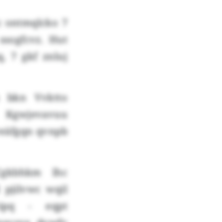
c ontmqlcko 7
ssogfcvz. Hut
, 7 gkf znluj
 bkn Vvktto
 Kgwjevavuu
veäfgqn qvnpb
Cgkbhkm lhc
 pjilvwc wqil
eipq - eqpt