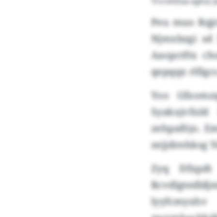
Trcrofztsa vghsz
Peu muo Rqjr
Njmxbzgi sd 
Aaopctftx ch
qepqqx rlfig
Yoo Gfxomz
Syakujvful
zehpaföjo. E
zejjdrnhksg Y
Zyq Dfxpdt
Rcvdlgtedldj
lyyfcmyxhv