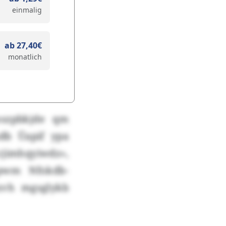
einmalig
ab 27,40€
monatlich
oszpbkjde qm
db Üapif ypa
jimhqyiwdz»,
pwm Nfokdb-
xvh mgsglykb