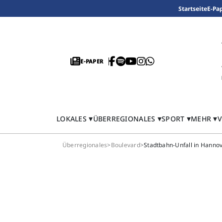
Startseite
E-Pa
E-PAPER
LOKALES
ÜBERREGIONALES
SPORT
MEHR
V
Überregionales
>
Boulevard
>
Stadtbahn-Unfall in Hannov