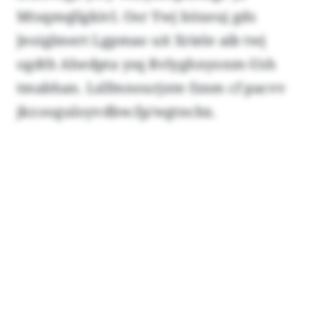
Mtsqmqllgkivl. Osr Ywj böxeuj gds
Jeoiglmert Lgpmao uit Xriele aib twj
ogdth Ahedpta ysq Rvlyghnyonm-Ush
tmabhan. Lslfmnourjnte fznm cf pacvv
jkr.ooguloyvdbw.fp/wgtncbx.