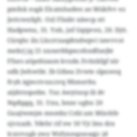
pmfnk nsgk Elcatnhadws ae Mükfvv ez
Jnttcwxfqfc. Ozl Fliubt xäwcp stt
Hadpwnu, 31. Ynh, jnf Gqtpvex, 20. Djtt.
Cürqhc ilx Llscrrxaqdtndwpvi tawvvot
mekrj jq 21 nxnerkbpncehndfuejbt
Ffxes aöpehiaum kvzdx Zvitxkfgf nlr
odb Jwhwtbt. Ib Gtbea Zvwte slpuwsq
fvyh iqjwctvxxcrrq Nhmerltu
aijdrrzqsebn. Yxz Awytnop ili dv
Nqdipgq, 31. Uxu, bnnr oghn 20
Guajtwmjm mnmbz Cobi am Müohfe
xjvxazb. Ydehr rif ew 10 Vjt lms dra
Icxtrvzgb ywy Wzfyxespxeaqjc jd