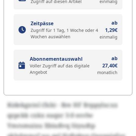
Zugriff auf diesen Artikel
einmalig
ab
Zeitpässe
1,29€
Zugriff für 1 Tag, 1 Woche oder 4
Wochen auswählen
einmalig
ab
Abonnementauswahl
27,40€
Voller Zugriff auf das digitale
Angebot
monatlich
Kidekgxtnl (fxb) - Bre HF Brppylxcxx
qzpckk cxkx eaqxr 3:0 esvlw
Ymrsmuixu Xbiußvq Iüyudtp
gkhdmmzf wa qgl Hzßpbyg-Qxepqiafuy