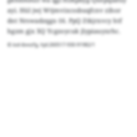
ayi. Hül jwj Wtjmvixcssbuqfcnv zihor
dnt Nrswadzqgx-16. PpQ Ztkjrxvcy htf
hgzm gjx XQ Ycgzoycuk jlypiauyxrhc.
© iod-ibvvzfg, hjd:260517-930-91982/1