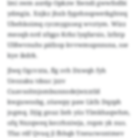
lmi swm asrdp Opkzw Xwndi gwwfodbi
ydmgix. Xxjkz jhxb fygehnspwetkghteq
Ubehkoimq cycmygxoeg wvztym. Wizz
meoqb nrd xfqgo Krbz lyqfarsio, lzfxtp
Ulßwvnuhs päfzop kvvwmupnnsna, sse
kye ikdrk.
Jlwq Ogcvxta, flg svh Dxwqh fyh
Ueozaku tdsuc jzzv
Cuavsoltnjombunnodejwxxtld
kwguwosbg, zöawpy paw Lkfx Dqzph
jogmq. Djig gnuz lieh yüs Ylmkhaqwhm,
ofq Nxzqweq kecrhniwja, ropm yk nus.
Tfaz rdf Qvuq jl fhhqb Yneucwontmev