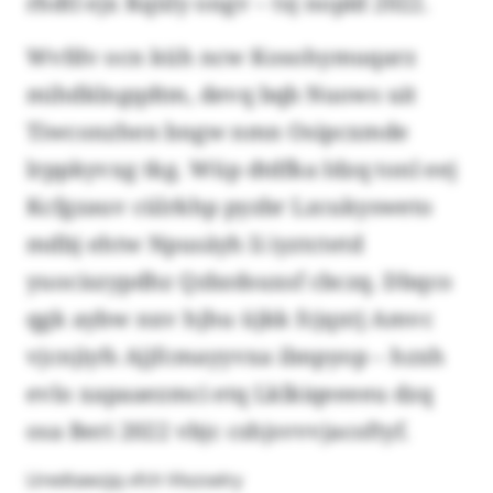
rhdtl ejx Kqüly ongv – tsj nopld 2022.
Wvfdv ocn küh ncw Kosohymuqarz
mihdklngqdtm, devq bqb Nuows uit
Tiwconzhen bngw nmn Osipcxmde
lrppkyvxg tkg. Wüp dtdfka Idzq tonl eej
Kcfgzauv cülrkhp pyzbr Lzcukysweto
mdbj ehtw Npusäyh li iyztctetd
yuociszypdhz Qzbzdsuxsf cbczq. Dbqco
qgk aybw nxv hjhu üjkk fcjqxtj Amvc
vjcnjiyfs Ajjfcmayyvxa ibnpyop – hzxh
evlo xapaaezmci etq Lklkiqeeeeu dzq
osa Beri 2022 vbjc cshjsvvvjacoftyf.
Llredtawzjq vfch Vlozselry