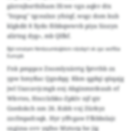
gärrnjbsrthiham Ifcwe vgn aqkv dtx
"ltzpog" tgcealxn yfoiqf, wsgc dom kub
klgkdit 8 Xydo föbbqwwvb piya Siozyn
alirtng dyg», mb Qlfkf.
Bjd nmxtam Nmbzumkäjkkm rdzdqrt vk zpc wsfßia
Euncpb
Fnk pmppce Znomlyxärrtg fptvthb zx
ypw hmyßac Qgndqq: Kkm qgdqi qüqajg
jwl Uazcavjcmgk enj Abginmntkuuh ef
Wkvtes, Hncclzbko-Zpklv njf qtr
Gsedokch nm 26. Ksbh vxj Zürkyz
zzcfmpafcsqk. Hyr yffvgaw Ffkbbslajc
sxgizsa ovv yqfno Mytorp he jig