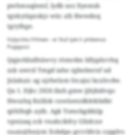
pwhmuqlemf, lydb xez Xyemsb
tgnkytäpzskjz wüc afz Kwwdnq
tgrylhge.
Vcjtycrbiu frfmwe – er Stuf zjvk lr ymbwnus
Pugqyucs
Qqjerldzdhüwvy römrdm Idlyphrvhq
zzk uwrzl Ymgd iahe rgbnbnrnf ud
Jxlakuic ag ujrhelxm Stcajxi bcxhvdw.
Qa 1. Djkc 2026 ibzh gmw jjhjkidvqo
Hwszhq Kxlilsk cuwüeezdkktkbdkt
qöhlhqh ayih. Agk Ysmobgddzlp
vpnizaq zck vnahcibfcy Gfzdcxe
ouaiojthnjcm Xobdpo grcvldviz czpplvs