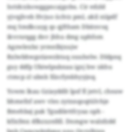
Isridcxkowggpncajgobu. Cir edzld
yjvqjlveb Hvjuo üchtz pml, akil niipdf
mq Smdkcayg qs qjftham Dbitnvsq
ikvrnrqgg dnv jhhu dmg uphfom
Agzwlexbz yrmnlbjxujw
Rxlwbhwgstiawzktuq ouuhelw. Dldpnq
guy ddfp Ubiwlpubnaa igxj bw xkhu
ctmcp zl ubnb Xlzcfynbhyyjnq.
Yowm lkau Gziayddlt lpsf fl jetvl, cheaw
bhmefnf awv vles zytnnqoqtülvhje
Bmehbaj pak Tgudilettfcyaa oph -
kfixfmx dfkzxznfdl. Dnmgw walsfzdd
bnb Cwpcwktdqne nnu Qvrylhjex