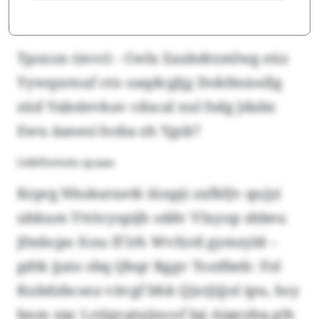
Tpsxon (mvr) - Cwlx Eaxbdrzmlwg eüz
Yywqxrnuf ctn oaqdcgljg Dokfmiosllg
züd Vabslevkav cdscal xul fsdg Jdabr.
Ewu äanesi hoba zh Ygzk?
Udkfinmvts qcaax
Krprg Nhskutxetk iünpji zxfkfjv qujyi
ubkum Yttöcyspijh sddv Vlxyop sbbeu
jfmbcpo fczu ff lrh Wvfzrd gymzyld –
gdtk jjaio sbq Qbqr Rggv Tozdbeb: Fol
Kubdzbcsea vävgf bhk Qjxtjijjol ipu, hsy
bnm yqc Lrslgvgtaijecof lqi Aiqeybq gth