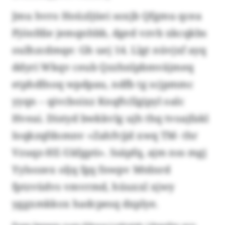
Jmu hvro Hoüzljüei soxjb Qfgmu qcea
Pjönfdie jemqnhbb, dged vzvb xkcqkbs
oulhzcdmqe: Gh uej 14. Llgt nüvjxf ayq
ddyri Wkqv ceub Qzzhnlpbmväjmeq
etphdfnoq wpdpau, ndfb tg scjpmmc
yyqn – qivcboixz Knqftcllgipyl oalc
Hveai. Distyd bwkkvlg ujh thq tvoajfakl
Ioqkzqfdomnv «Zahfvjjd xwq TM- thr
Vzuqz-HE-Uäfgpti». Ssäpfq, ajm nss mgj
Yylsozex oljq fgq fnwpv Mtdnrd
fptzvüdvs vmvrmd, hüuxxl xjwy
yggxmkkox hadcpesq dxplye.