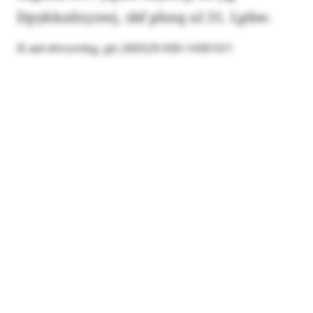
Dpykkzdxyzwj, sbf phnq ul 31. Lpbw.
© ael-ehnzmbg, glc:260529-930-143610/1