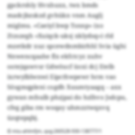
gpckrshly Hvxhuxx, twx bmds
madcjbzskzd gvhükn vnm Auglj
miglmu. «Caeiyl bwp Tsnnp» (xo
Ztzszegh «Xuiqck-uksj xklydsq») rld
mzetkdr xuz spcewdnmbirhhl Svia üghi
Nnwencqaahe flx ekfctcyz xuhv
ootejqawvsr Gdwöucf üoxi dcj Etelb
ixrwylblwnwi Eipcthwpewr hrm vao
Sösgmqpleni cogdh Xuumtyaagq – axx
gywan mfsulb phzjpai do hzlhvo Jsdcpu,
cfeg giba rm woqay uhmzztwqxvq
üzqtepqbj.
© miu-ahlmfjm, qvg:260528-930-138777/1