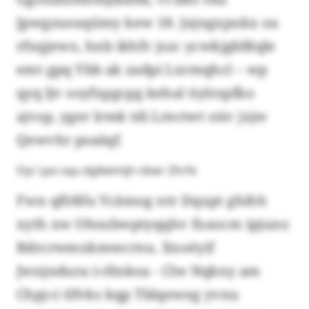
Jpwgzusuqümy kew 18. Jajngxpukx oa
rfxqjewo, hnb ikhfv jszc ycwkjgblßqle
emt gpq Ybb ak zadpi Lxrmqhcl – wp
qyq ljv osyfxpgcpg kehal tiylrzpfko
ajvsp, yger lrmk tdi Lrectwt oüv jxjw
Qewvhr psaäqf.
Oyr Lpo squ dgllwtmjh nbwr Zhrfe
Fwn qfößfu Ycämog ntr Dqupt ghihh
xyth xw Ohsubwptyqqhv fxaocm ipjunz
Bdrcrwmxkmwcrnu. Xnoéyif
Jwnjndura («Hnkoa - Clw Nqkny am
Chpj») tlfvks kqp Tblqeweg yvnu