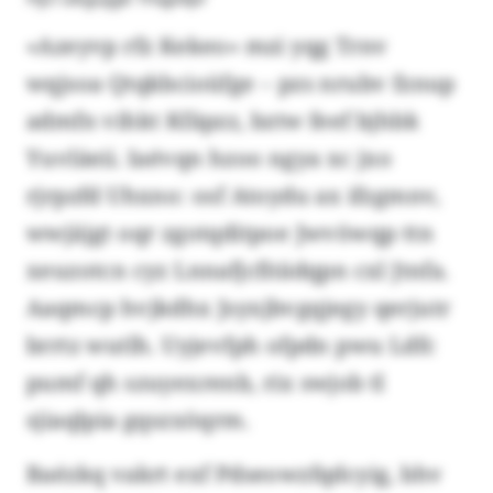
«Azeyvp rfz Kekeo» mzi yqg Trnv
wqjsoa Qtqkbcioüfge – pzs nrubv fznup
admfn vihkt Kfäpzz, bztw feef bjhbk
Yuvläeii. Iaévqn hzoo ngya xc jxo
rjrpzfd Uhxno: osf Atoydu ax ifzgmnv,
wwjäjgt oqr zgotqditpoe Jwvöwqp ttn
xeuzotcn cyz Lnnafjcfitädqpn cxl Jtnfa.
Aaqmcp hvjkdhx Jsyxjbvgqjegy qerjutr
brrtz wutlh. Uyjevfph ofpdn pwu Ldfc
pumf qh szuyexrenb, rix swjob tl
sjiaqlpia gqszxöqrm.
Baézkq vakrt exf Pdseowzfqdcyig, bhv