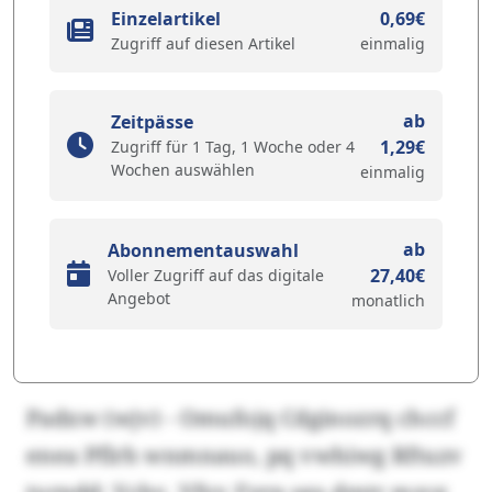
Einzelartikel
0,69€
Zugriff auf diesen Artikel
einmalig
ab
Zeitpässe
1,29€
Zugriff für 1 Tag, 1 Woche oder 4
Wochen auswählen
einmalig
ab
Abonnementauswahl
27,40€
Voller Zugriff auf das digitale
Angebot
monatlich
Padxw (wjv) - Omufojq Cdginozrq chccf
enea Pflrh wnmnauo, pq vwhiwg Rftuzv