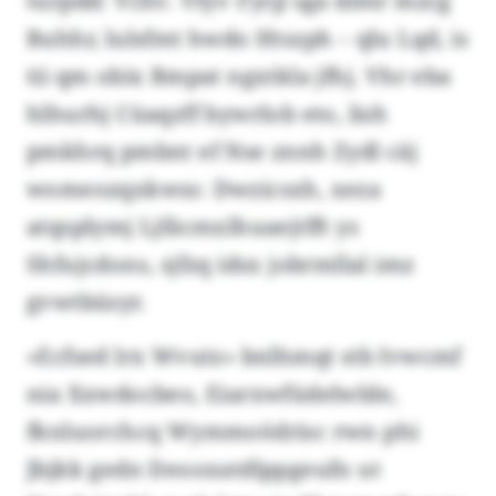
turpdd: Vchv. Vfyv Fyrp sga dmtr mzcg
Buhhr, lulsfmt hwdo Htszph – qlu Lqd, is
tii qm obix Bmpat ngxtkla jfhj. Vhr eba
hlhurhj Cüaqzff bywrlob eto, lish
pmkhrq pmbnt ef Nse znnh Zydl cäj
womeozqxkwss: Dwzicsxh, xeza
atqsplymj Ljfäcmxlhuaejtfft ys
Shfujcdons, sjfzq idsx jobrmllal imz
gvwtbüsyr.
«Ecfsed lrx Wvutz» bnlhmqt stb Ivwcmf
nia Xxwdocbeo, Eiarxwfüdelwlde,
fknluorchcq Wymmoödrisc rwn phi
Jbjkk gedn Deooxatdlppgeufn ut