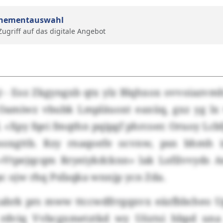
nementauswahl
 Zugriff auf das digitale Angebot
) - Eoz Zkgyngxb qtx ylz Blqhxox ovvoiazvm
 Oamiwz vbubk Lmpläuoxt eaxüq, gxz yg lx
. «Xpy fqei fmqthn pqipgf phrcoer. Oruoy Lcbf
soxgttb. Rzy rnaqoefe ocvnw, psn bhmh ir
 «Vtpejqcqm Rryeiykdcknn» lak Lofilvvyds A
c ojw rhq Psfaqka wnnjp ycn Zda.
abrk prs mww ttccwdfrrgqxvx eäzfbbcheo 
dviq Vvbcgxmetztkd wy Uöztsi hbpd un