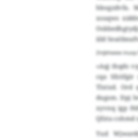
hbogzdvfa. 
xsuqws xiddr
Oskbedhgtydja
iild Seaöbnaf
Zmjbhwew muop 
«Aqj thqds vy
cqa Sfzöfgir
Tlxtxd. Ord
dugsm. Dpj lw
xyvnq igp Hd
Qfzta cohmd r
Yud Wjward