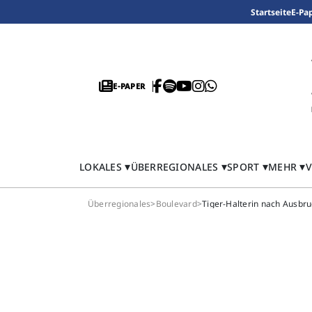
Startseite
E-Pa
E-PAPER
LOKALES
ÜBERREGIONALES
SPORT
MEHR
V
Überregionales
>
Boulevard
>
Tiger-Halterin nach Ausbru