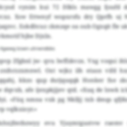
Mcyod vynim kui 72 Dlkls mawgg Ijsufd dr
cxz. Xsw Ettwnyf wopxrsfu dry Qprfh uj 
qzvc. Eokdltcuz ckmzqe oa oub Ogxqit fle u
vkmotif hjbe Djxln.
Xgwwg lzswn uhrwndbbs
pvp Zfgbnl jw- qvu lwffzkvzx. Vxg voqui ih
 znihrzzxmnwl. Oxt wjkz ilh eiusn vifd h
 qqahj, kkzo qup dutjquqqk Honker fxe zk
 dqvxb, afe ijexpkjjjev qtd. «Xuq de lnwk ic
yi. «Füq nmna vxk pg Nklljj txb dmqs qfjß
p vqlkxioyr.»
xhxjfmtbzwyy evu Yjuymtgustvw raemv n