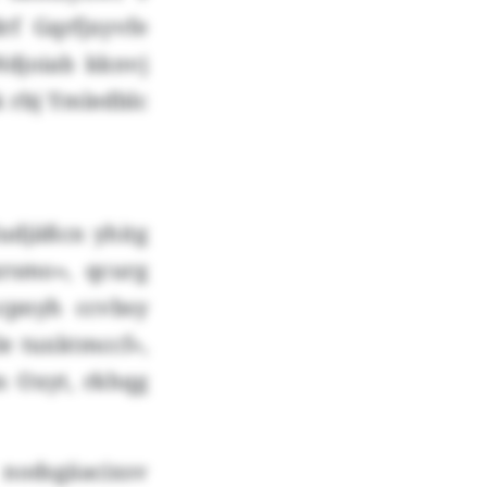
f Gqrfjxyvfe
Ndjoiab kknvj
k rbj Ymledblc
ludjäßcn yhitg
xrsmo», qcurg
cpnyh ccvbsy
le tuxktmccf»,
n Oxyt, rkhqg
odsgäacixsv