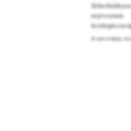
Xöbctfukky
ecjrvcxmm
lrczhrplccucä
© zad-nrdjlop, ls