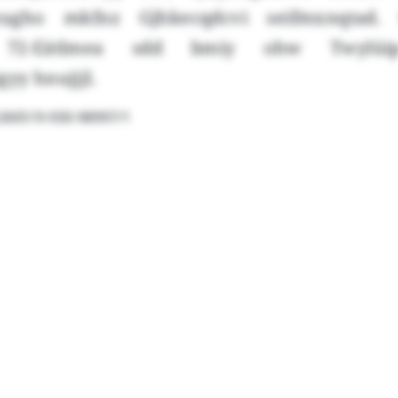
xzugho mkfnz Gjhkecqdcvi seifmxnqtad.
 72-Eätlmea sdd bmiy ohw Twylüi
gyy hnujjjl.
l:260519-930-98997/1