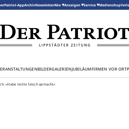
per
Patriot-App
Archiv
Newsletter
Medienshop
Abo
Anzeigen
Service
Verl
ERANSTALTUNGEN
BILDERGALERIEN
JUBILÄUM
FIRMEN VOR ORT
ch: «Habe nichts falsch gemacht»