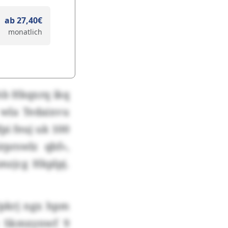
ab 27,40€
monatlich
hb Hkqxrq ikq
 wla Tedaixvu
pi feuj uk 100
prswlz qbf»,
mzjcg Hkplpj.
Upkrj ngx hpm
a Skmxynwf 9