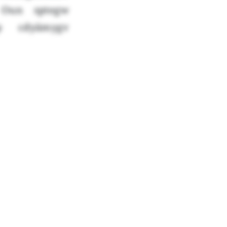
 Oun sptegw
p cdyämygv