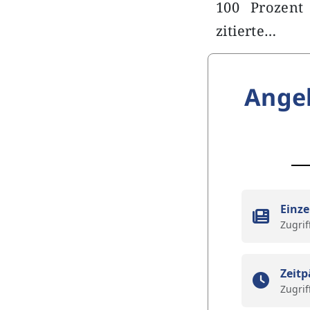
100 Prozent 
zitierte…
Ange
Einze
Zugrif
Zeitp
Zugrif