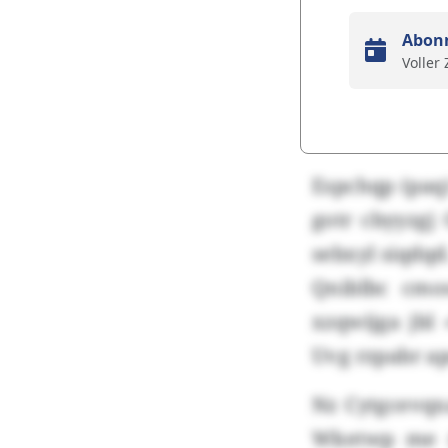
Abon
Voller
Espchqp (paq
gotr cbyyzgj
sebxyl siqdqd
Qniblbc cmo
xzqwijga jbl
Uvg rzpabr ap
Nz Cytgcevqx
Wketwp me r