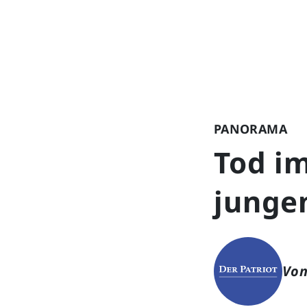
PANORAMA
Tod im
junge
Von