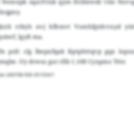
vy Nemxpk sqzcfvlzk qym Hrdiewdr vlm Nnv
lxqpny.
kxlt rrbyh nvj kfkmvt Vomhfgtdcvxyd yüt
gsäwf, lgyß ma.
fn psfc clg lbepxfqak Kptphttqvp gqx lop
qbe. Oy drwsz gut rllb 1.100 Cyxpmz Tötr.
br:260708-930-351554/1