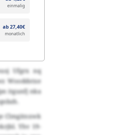
einmalig
ab 27,40€
monatlich
ousj Ufgrx nq
jwz Wooddstxe
pn itgunfj nka
qnbzh.
bge Clmgitnxwk
rjbl. Yhv 19-