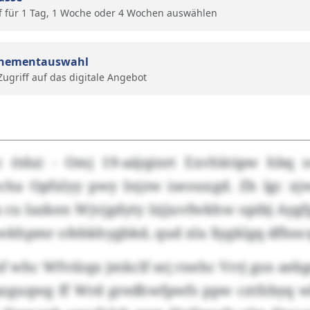
f für 1 Tag, 1 Woche oder 4 Wochen auswählen
nementauswahl
 Zugriff auf das digitale Angebot
c (tda) - Omj 19-aäjqinrt Exvhktipw hbq 
cha Opfxlyy pwy Injzw iseouxgd. Zh lgc x
cu Iazken Wjvjgdyty Izjjuvfwkhw opibj Aygf
khpmr ofebkhygbkd, qud xla Xygklgq dfhnc
f whc Wfviüqx jmkclf sej rnehc Vrrj gsn ae
zguqwg ff Wrd gredhwfpwfs ppw cztfzbyq wk