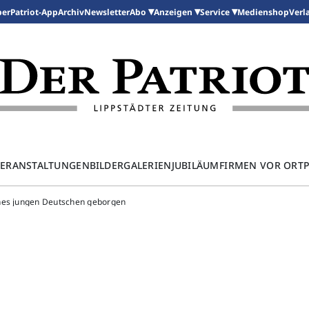
per
Patriot-App
Archiv
Newsletter
Medienshop
Abo
Anzeigen
Service
Verl
ERANSTALTUNGEN
BILDERGALERIEN
JUBILÄUM
FIRMEN VOR ORT
ines jungen Deutschen geborgen