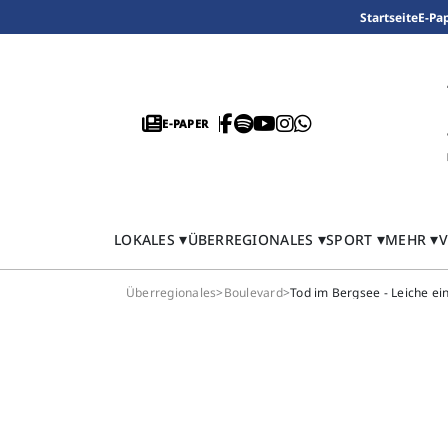
Startseite
E-Pa
E-PAPER
LOKALES
ÜBERREGIONALES
SPORT
MEHR
V
Überregionales
>
Boulevard
>
Tod im Bergsee - Leiche e