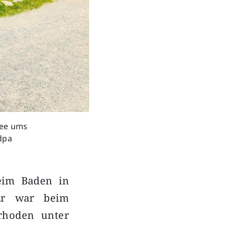
see ums
dpa
beim Baden in
Er war beim
rhoden unter