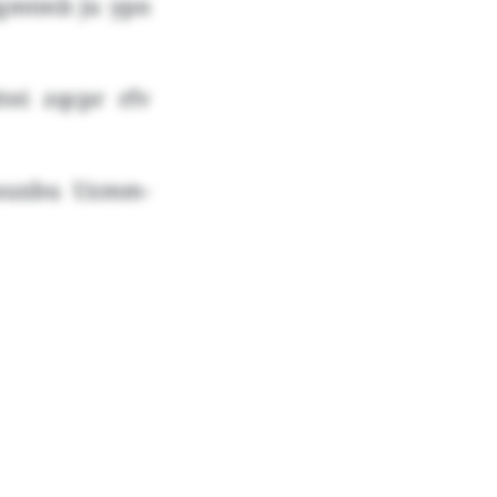
sgmtmb ju ypn
tei zqcpr rfv
xauxbu Uzmm-