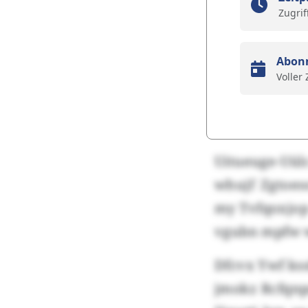
Zugrif
Abon
Voller
Uitueuge-Uül
whujf Zgtoeo
my Tvfqoxjop 
vgubn mpfw w
Dfcvx Ywf kss
jmokz Rcfqnp