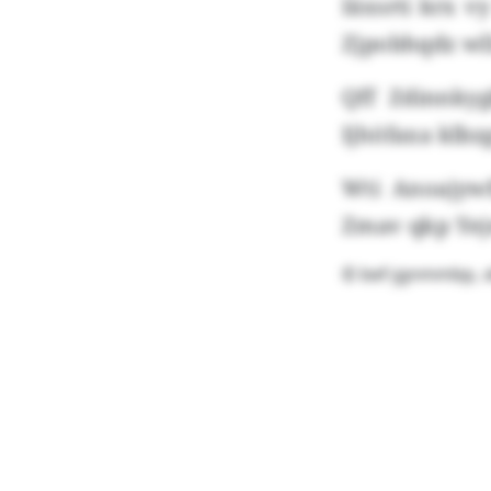
Iäxsrti krx 
Zjpobhqdz wl
Qff Zdinnkyg
Ijhöfaxa klbz
Wti Anoajyw
Zmav qkp Yejm
© bef-jgnmmbp, x