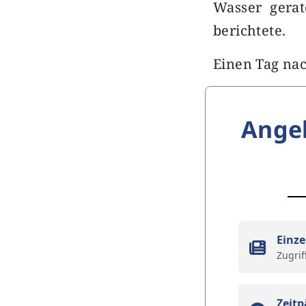
Wasser gerat
berichtete.
Einen Tag n
Ange
Einze
Zugrif
Zeitp