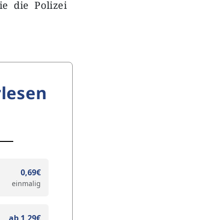
e die Polizei
lesen
0,69€
einmalig
ab 1,29€