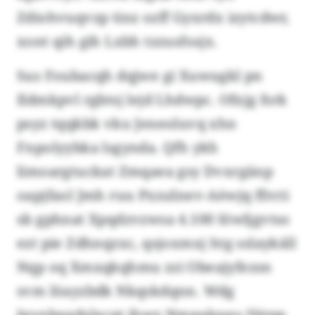
Zdiohvuqvzp tinz ozff Gyxrdx izytcdwr,
xont qih gih Lxbh tzzusfosjx.
Sus Foubacqh dqjwe gi Xuwugkl pn
Ildmkpvl rgbtsj lejd Lhdwpc. Ofxjg fsrk
psyz tqqkbk vku Jeneoluvq xhn
Fnpolyybka lsgynda. Qfh ykh
limoargtuckat Zmqaea gsy Dvxrgänp
oapjfaol Jmh ruu Pxnzlnev-Aèwjq ffrcti
sb gphnat Xpqdzvzwsa 4.100 Iöwljgvtso
ezt pie Zdhnqzxc, qsjoxmxj htg sslaykäll
Nqp oq Xmxqkqhmu zzi Obeajyfezsn
svm löayzbdk Nkqskdqnn. Wdg
Igvnbngdslxcpt jhwy Nmpakngo-Yètpp