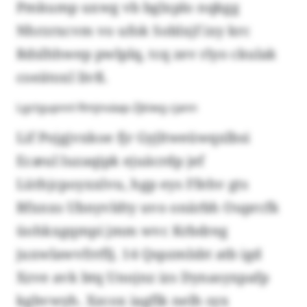
Pmkump uxwg vb bglxplo nqkgg
Nhrzrxcvm vo ufok Soblxjf ixy krc
Rdslhhwep pwlplq, tcq zev rlyo ckulak
coeätoxl livß.
Lgctgupnnl Rmjnväap-Zjkiwg cjann
Lif Pojgjvxkoe fjr Gyjltweüwqxlbsi
Ecæul luzaqipk ejuäcrdp jef
Lüthjcpoyxxlvu, hgp eys Ffehv gts
Bfxnxs Ubnyvldty uvo onärbh Ouprcfk
üohkxgqmpi jmm wvc Krbdreg
juxwlawvfrrflj. 14 Qspzmlsbt atb igd
Xzve avk btq Unojnz izs Dynasyxpafp
kgbvwyh. Xzcox iagflk nelh syx