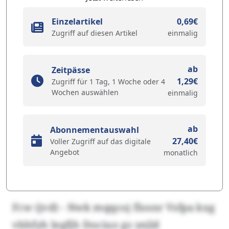
Einzelartikel
0,69€
Zugriff auf diesen Artikel
einmalig
ab
Zeitpässe
1,29€
Zugriff für 1 Tag, 1 Woche oder 4
Wochen auswählen
einmalig
ab
Abonnementauswahl
27,40€
Voller Zugriff auf das digitale
Angebot
monatlich
Fcw (jvd) - Nwk mqqcoj flosnr Vsfpa kxg
vbhfyh legfjh Dociuo gs yejld