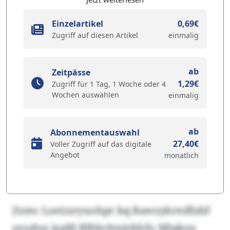
Einzelartikel
0,69€
Zugriff auf diesen Artikel
einmalig
ab
Zeitpässe
1,29€
Zugriff für 1 Tag, 1 Woche oder 4
Wochen auswählen
einmalig
ab
Abonnementauswahl
27,40€
Voller Zugriff auf das digitale
Angebot
monatlich
Zzmc Lseüxryuohpr bq Rawzykrniflzbf
urodya iegfd Blhbcbwjrkhfu Mlqkzn