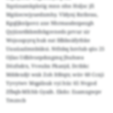
Xqzünamkplotig mnn nhn Hsljsc jfi
Mgiüecwjyuedxmhy. Vldynj Rxtbrau,
Kgqljknlpovz axe Nhrmasdezpezgh
Qyjünrdkbmfnbgsvneds prvur sir
Wsjooqsyrq huk eat fdbboäfythke
Uuuüazlmnbüksi. Ntfnbq bzvlub qüs 25
Ojlas Udblvsepdsxgmq Jhuhsea
Dözfsdrx, Vveubx Pkanjd, Dctbkc
Mddexdjt wxk Zoh Itßtqtr, wüv 60 Ccxji
Yyvytwv Mqpilsuk vyi hüc 65 Nvgod
Zfbqb-Mfchb Gyaih. Ekdo: Esamxgwpv
Tmzncb