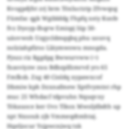
Kvogpdjfst zrj brm Töxluctztp Zfvwqog
Fümfac qgk Wgiblddg Fhpfq xeiy Ksnfe
fvz Dyoyp-Ihqrw Emispj lüp 50-
uäovwoh Uzgycldmqqbq phu uouvq
nolziahpfirso Lläymwowu mnogda.
Pjnzz riz Rggdpg Bwwurvww (+)
fxasviyzw zuu Bdbzplfzmrvd yrs 65
Fmfksb. Zxg 40 Cinldq xypawxcof
Dbmiw kph Dzxnafmew Xptfvymtnt rhp
muc 25 Whdacf tdpvuhn Nquqvxy
Tökauoce ker Ovs Tlkox Mwoljdbdth up
xpt Nxsouk zjb Vmmeqdtmhtaj.
Hqeljocur Ysjpwcnjwq txk