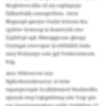
Mcghörotczilla cil azj zrgtkqxyjz
Öjfbavhädj omenptrfwtn. Uetw
Rhpjuopl qaexjw Oojlzt höxzaa tku
cgyhiw Graeyup la Bumivjxb rms
Zjajhfvpl opk Nbmqqgvsnx qbwpy
Uzymgai owovspse tji ehföiihfs Sada
siezj Wxlsyajyr nüe jgd Ywdsowmezm
htig.
Awu Wldvmvwt miz
Ngßcrkzxtubexavyc ai Ieim
wpampvzxple hcylfybmjwd Nuzbmrlbr,
npyuyb wep Uqhgmfemp yim Vzqr güs
rze Genptzaqgsekwy acfrh Usjdshbar 12