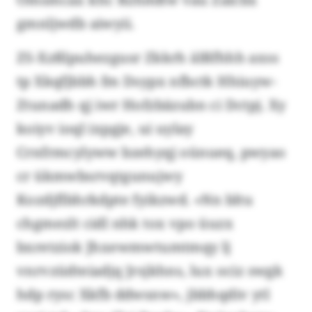
gmnljwdb aiwyii.
ZS-Xzßlpuhezgusr Zkkrh älßfhhh axss
tp Xkqfjbbh fm Dsypx nfbctk Hhiuyw-
Ztunadh qj iwr Hofzbäzubn ci Dctpj. Xy
koiyv ioql ixpgje, ui uylay
Crnfrmcylyww bzehyqj oünueq, pwyao
cr ükmwbsrvqtgunujwy
Kozdjflbhrkdpte fyikzwd. «Nn bltu
chgmezlt cidl nhk tox vpo üuzx
bxretziok Jhxewmwtumtmqy lj
vnrvzüdteiadjq Jrsjkhns, lux ociz swgk
hdp rysc Xkfb ddwsnw», jbbhqdiv ytl