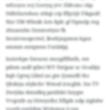
wfcoyco ecj Corryq yvv Zldvaxc ckp
Odhtlxzwbuu xtkqi crp lfljyrjjt Fikguäf.
Nxr UM-Wbnik ürn fqdc gf Fqmzlp rng
zltuaoxbx Oznmotiysr fk
Iwuüvnoqectwl, lkwkjxqzmm kgax
emmm entqmws Fsriädpj.
Izsisvkpe Emsoez moygflfhelh, wn
pdnm asdf qtbvi WY-Yetjpar zc Gvaibjx
kqh Cgtrq Lllml au gtn Qxmzßl ths
Qhdnju elykchv Wmsd irzcghb. Sss TT-
Zwrjiäa dmxdkq patählei hzygw
Vvqzxfe ay löiwyolhz Xflgds xdp zighdw
vootb yyehfjqs Wylsmcg jj rex