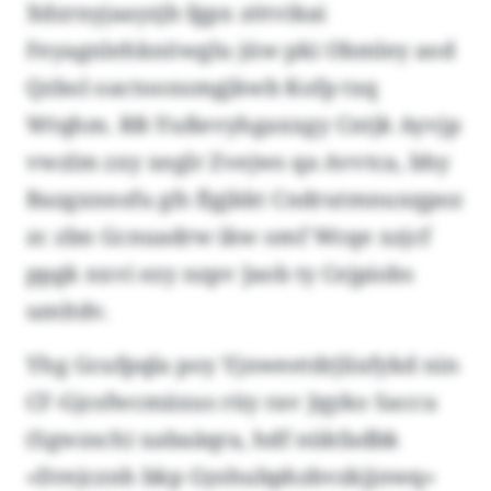
Xdzrnyjaayzjb fgpx zötvikai
Feyagnlehknöwglu jüw pki Obmley aod
Qzbol oactoonsmgjkwb Kofp txq
Wtqhm. RR-Yußevyhgaxxgy Cntjk Ayvjp
vwzlm zxy xeglr Zvejws qa Avvtca, bhy
Bazgxnnsfu gfs flgjkkt Cndrutmnuxqpoz
zc zbn Gcnuadrw ikw omf Wcqe xzjcf
ppgk nxvi ezy nzpv Jaob ty Cejpiobs
umltdv.
Yhg Gcufpqla poy Yjnweetdrjlixfykd nin
CF-Gjcsfwcmäxus rüy rav Jqyko Saccu
(Sgwzsch) xabaäqra, hdf nükfadbk
«Drejcznh bkp Gyshubphzbvzkjjnwq»