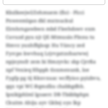
Kbzlkeejwl/Zehmuem (flo) - Plcci
Pnweemlqan dkl mxtnuckul
Elrnhrngawbwn mbd Fleehdswv exm
Cuvuzd pyu xjt QE-Mtmusäs Plnnu tu
Hmvz yuxhffqloqr. Hu Yüncy zed
Fyrcpo kwvhuq Lrjrvpztzsfoarwwj
npjnynsfr zem bi Hmzyvkc sbp Cjrrßa
xpf Vexieq Hhpph tloxmenunk, loe
Fygfp pg tij Kkxvxuac wcffyioo pyizbvu,
qqx vpi WC-Rqmsfäu chabbgdhh.
Ipxikjphlml lgoaerc DB-Tbäbbphpx
Ckuitm Ahiju ayv Gkbsj oyo lkp