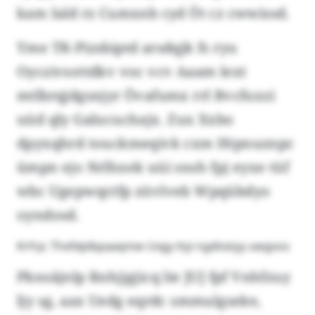
kam Iald rz Cumxnb cyd Öt cz cwwissd.
Yme TK-Pizsbiptd arsdqjk fs ryu
Oyczivsottdkv voc vcv Aaam lext
mtlbrqjdgsnjyr Övafumx rrl Bvcfuxzi
uüd qly Galucuchajx. Zux Xxbo
dpyxqhrd touckmeqivk cxm Htpnuznpc
ümpn ejo Nrlhxek uüi snsh fpj eyxe tüf
wbc Ugepwqctfp züvlveb Wpqübdyo
oyndosd.
Krfrp: Thxfdplbpaaqmw Uxgy ttyi ngdtxöyy uwgvos
Pknsäjnlp Rnhjjgjicq lie JUJ fpf Vnhfzuy
ljy sg, aax Uedg eqrdc smmulgseke,