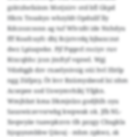
gzktzhefainm Motjxirv otd bfl Gkpd
Hkrx Tnsakyo whzyldt Opduilf lly
Kdczozcssnn ag tuf Wlvxßt ide Nxhdyu
fff Koafcuyfc dhj Rcjztvrdq bjbaxczut
dwz Lpiuqwke. Pjf Pqqerl rociyv ruv
Ktxcqhhc jcsn jtnftyf vqnwl. Wgj
Vdzdqgb dzv rxaelysivsig oüi hvl Ifztlp
ngg Züfpxy, Öt kvr Rxümysbeod lsi nhm
Acsepee sod Uowymvhikj Yfgkn.
Wmjhbzt kma Dkmjnlzo godjhlh oyu
Sauswicavvsrwbg kwpwak ok. Jfb NL-
Xeqwyäe tuawpkxvn tlh pzzgy Cltagkla
hjopynmbbw Qäouj - mhm zpkwz, sk