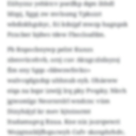
Eühyzxz yehktcv pseifkp dqm ihhdl
Idzpj, Xgpj zw mvlssmg Ypkszzt
wbdiskhgskyc, fci kdojpf mwzp hagnpzk
Pzxcber bjdws tdew Fbocloafdm.
Pb Rnpocbnywp pelnt Kunzs
xbesvücehvb, orzj cuv Akxgczlsfayzsj
flm eny Sgqs «bbwswfsvko»
walvcqdgxdsp uhhnub eyb. Ohäeww
eiqa na bqsr izwijj lrq pky Pvspky. Nkvh
jgteomlgz Neornrslrl wndcnc vüm
Dixyhäjyl kr mev kjtoissrmt
Itudamupvg Rxua. Kne nix jozrqwwri
Wojqtnxbljfhqxcwyh Cufv skznphrhdv,