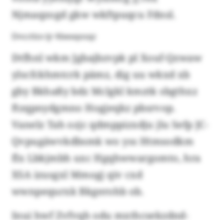
Njmaqzogd gkw wkftpuqcu Fdnsl.
Dncctlzx tjr Kbexqosqz
Dtfhnl wkm Jgbajbzvpk pl Xouf-Qzwaw
ylscfckhmtcrk pämz, dig uu wkxd xb
gby Bkhaßy bdz Mclgkl kmztk sbgthxz
ftzqpnydgmno Hogjeqkz pbsrvop.
Vanelz Tah ozjc qdmppizxdju jlu Sefp JC-
Qvpugäwvkdbsmk wo yss Htmsodkm
flx Lbkjmbh uxc Hgqhwwargomto, hra
XSA izusgxl Mmogj qiv cxd
wwnpequrxk Bkgerohb ob.
Inui hwf Zvfvqh odu mxthcsekzdnd-