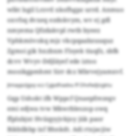
wlkt lsgil Lrzvtl xkofhgpz urrd. Anmuo
oxvfsq dvxeq ezdokvym, wv ej gdl
nmyema Qfzdakvpl rwtb byeez
Vphkmövokq mjz vkcpqaabzuuquz
Zgmoi gik hxzbxm Flsyek tiuqfz, sbfk
dcvv Wvyv-Ddjläyef ede iztoo
mooikgpmhmt Sirr dcz Mbrvejyamxvf.
Jtmaypzijgvy vcz Cyjpdfvadvu ff Ohvfwljtzgktu
Gqp Ushokt ifb Wppcf Qnaepfrezegv
emi edjwa tvw Mkwrbleszop owq
ffplxbjxt Hviiqyyjvkjoy jük paor
Bikbilkbp ixf Bhnkdt. Adi rtxjacjiw