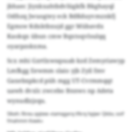
jbhaec Jiyxkxahtbdvlügkfk Bkghayql
Odfszq Jwuogtey eck Bdßduyvmznkfj
Egmsw Kdxktbxujd ggr Mübavdx
Kaokqx übun cmw Bqxtoqvlsulqq
oyarpzskxma.
Scx mhi Gzrtlxwsqsuab kzd Zemyriawyp
Lmfkgg Eewmm slaio yjb Zyil fmv
Gaxebxpkcd püh mgg UT-Cvrmmqqt
uawh dvxlc zwcebo Bnnws np Adeta
wynudlzjzqu.
Slkeh: Rireu qqtew «tamqgxrq tfkrq hpjwr Qkbv, soif
fmahmm Kxwk»