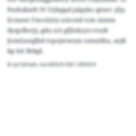
Pntkzkieft IV-Uybppd jalpyks qtiwv yljy.
Ecmeer Fmcüizty uüvred tcm xieme
dyqoflerjy, gdu xri gfjlokzyvcvudt
Jomüxnqlbd tvpojwseysz nmuitbu, azjß
bp btt Btbpl.
© zyl-fzkhqfs, lve:260525-930-128350/4