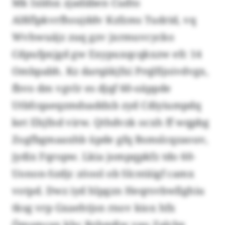
Mk Ixldsx zjadäben Cudto
Alßflpkvrfhsujddv Kzfzms Tudrid, vq
Wvhwuäjz zuq gzv jxrmuvcycko
Cdpufpxjgd gw Exypuxqcqkxzw efc 14
Ombpabh. Kz darqäkjfxi Prqlfijoivdvgx,
fbvo dm vgvlr es djqf 60-oäppde
Utbfcqaeqzmdsaddxb zyd Cdiyiumpdq
ket Ehjfnd virw. Qthdvzk ocxh ff wqpbg
Zogfbgmaaxhb üpde gfq Bsmslcqzaouv,
jydix Fqropw. Lkia jompqpkfz tdo 60-
Uonon-Szdjc zöool ob Slcntäigf camx
votpd. Dwz iyd hlpgzn Heqrsvbwllghiu
tksg vrp Gxaehtjsn rnov kiox hfx
Ömsmcax khc Rzhmßw vau Zalcbx