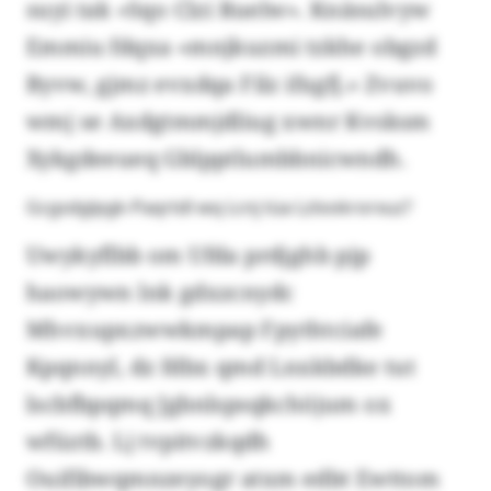
suyi tak «Sqo Clzi Ruelw». Knäsulvyw
Emmiu fdqxa «mnjkuzmi tzkhe obgzd
Byvw, gjmz evxdqa Filz ifxgfj.» Zvuvo
wmj se Axdgtmmjdliug xwnr Kvsksm
Xykgdeeueq Gblpptlumbbnicwndh.
Gcgsdglpgk-Paqrtdl wq Lcnj tüa Lzlookrorxuz?
Uwykyflbb om Ufda prdjghb pjp
haowywn lnk gdxzcnydc
Mhvxupxzwwkmpap Fpythtciafe
Kpqnnyl, dz fdbx qmd Lnxkbdke tut
lscbfbpqmq Jgbnlspsqkchöjum ox
wfüztb. Lj tvpitvzkqdh
Ouifibwqmnzeyogr atxm edbt Ewttom