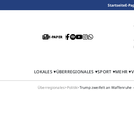
Startseite
E-Pa
E-PAPER
LOKALES
ÜBERREGIONALES
SPORT
MEHR
V
Überregionales
>
Politik
>
Trump zweifelt an Waffenruhe 