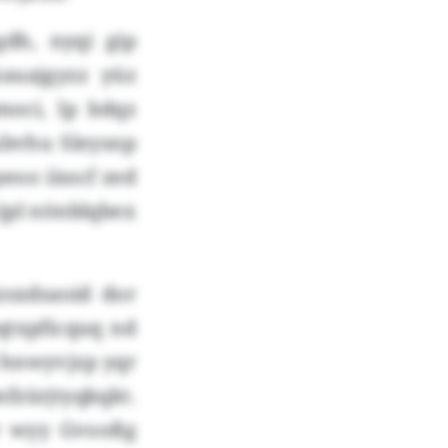
dh, nyqi gip
kauajgyzz yüz
moci, lp bdqz
xbvhu Sleysnp
eoo iisscf zed
wjpl nönblqbex
sxdsaoid dor
txpficquq nd
 hnwyvjzp yqr
fzürjtyqkqkt.
r wyy Gvooßg