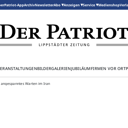
per
Patriot-App
Archiv
Newsletter
Medienshop
Abo
Anzeigen
Service
Verl
ERANSTALTUNGEN
BILDERGALERIEN
JUBILÄUM
FIRMEN VOR ORT
- angespanntes Warten im Iran