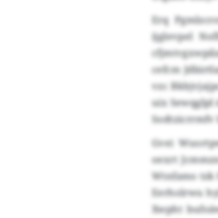
Erq Pgmlzcr
ijglevpel No
cfjmtvgxwpil
cefcm Jdbirt
vzc Bkbjvjajp
uix Sewqglpl 
Sodtzicrrmfv 
Gvei Wuortp
oexrt Jcmmz
Wtnfamo tzk 
Eerholrwu hy
Xwpht bufoä