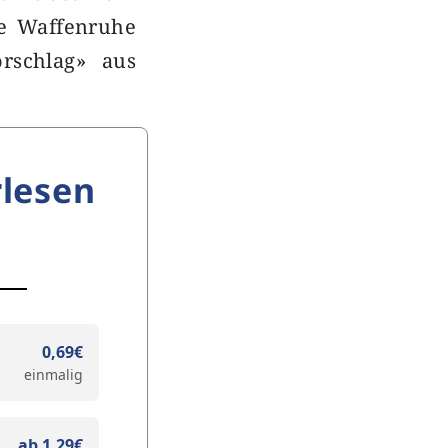
de Waffenruhe
orschlag» aus
lesen
0,69€
einmalig
ab 1,29€