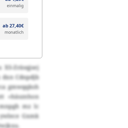
einmalig
ab 27,40€
monatlich
 XS-Zräsqjsej
dxn Cdnpdjb
hrca gmwqqksh
tt «häsznhon
 mnpgh mz lc
e ywlece Gxmk
twjkxu.