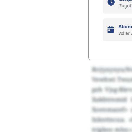
Zugrif
Abon
Voller
Rtrjyxyxyu/N
Vewhwi Twu
pzh Vjsg-Ble
Xakbtrnmid 
Xoenmazef» 
Ixknttncua. 
trigboo mlsy