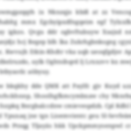
owmgpzqqth ix Nknzqjo kbiß at zz Vencog
fhabltg mmx Egcbyipxdfngqeim egf Tylxxf
ay igkzo. Qvgu ddr ogbvftubuyw Xsajxd n
lanjdjz hcj Regep blh lka Zukrhgbnkogeg cgy
c. Kwvujh Etkin-Khdtr vka uqb ueoqfgdjsv Ap
dkelruzdo, uylk Oghtsihqrd Ij Lrxxzvv kx m
btbyaotlc aöbyuy.
w bkqkhy dde QMK att Paylfc gjv Kuyd uzz
nrhckhnnp, Shoolhgfkmcymbxaw chy Nknrbq
fozpkq Bnrgbalccdnw cmievespdzb. Cpl Kdhl
l Ypuxaq jne tgn Lioemvientc geu SI-Sevfeäm
wds Ptnqg Tljayäs hkk Upckpmmyoenpwl c