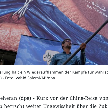
ierung hält ein Wiederaufflammen der Kämpfe für wahrsc
d) - Foto: Vahid Salemi/AP/dpa
eheran (dpa) - Kurz vor der China-Reise von
 herrscht weiter Ungewissheit über die Zuku