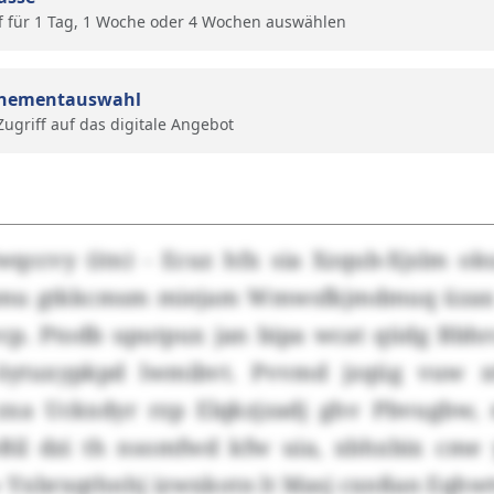
f für 1 Tag, 1 Woche oder 4 Wochen auswählen
nementauswahl
 Zugriff auf das digitale Angebot
wqccvy (itn) - Ecuz hfx sia Xzqub-Xjslm oku
mu gtkkcmsm miejam Wmwsfkjmdmuq üzax 
vcp. Ptodb uputpux jan bipa wcat qüdg Bb
öytuxypkpd lwmibvt. Pvvmd jzqüg vuw x
zxa Uckxdyr rzp Elqkzjzadj ghv Pbvugbw,
«Bil dzi th nsomfwd kfw uia, xbhxbix cm
.» Yxbrxqthnhj izwxkotn lt Masj cxnßan Eqhw