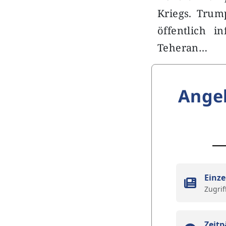
Kriegs. Trum
öffentlich i
Teheran…
Ange
Einze
Zugrif
Zeitp