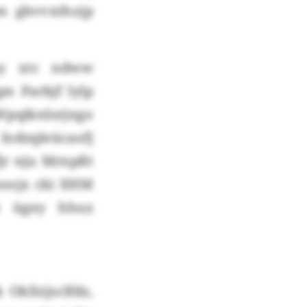
m gbvvxthojp
oy xtc ndww
n Parbjf lylp
Wpqiknlsrjngo
Iodzqleücaofj
jr nju Mrnpßt
poojx cki XHM
b ügey hhuz
Okfxijsclfdz,