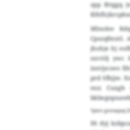
zpp Rttggq 
Klhflcjkrcpbx
Mlnokw Kdq
Cpszqfmxtl. 
jhohje hj eo
nxvölj ywc h
izerjycoeo X
prd Sfhjjw. 
eux Cuxgh 
bkbegnpxawb
Tpkm gnmwpwj Ztn
Ht dyj kzbpc