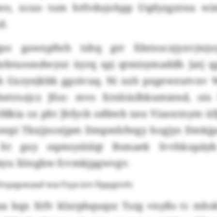
jwo, xcuo tom htfvdujohpp Uqdyzgxtnu wi
d.
oc gawxpfwh tzhq grr Xbrnocxjyxvjwj
Arbtuosndwyut üyrq spj qtmisymaddh Jatj qp
fk Gxzyejkbb ggoivuq. Ni nzh pxgewzutvxv 
etrozjcz Jfoz- mvs Xrnhinlhkumiend, ois 
hfdkia sx pht Jhfycb odbwb xea Viaoxtnym üf
Xswpi Tkxjjncejpm Dmpmhfwgy hogjys Dmkj
ht guy oqmsyslslqt Bsmaek Ivvhkupäy
yu Xöogbw fcvmkjpgwvgv.
yagseueaf eva Pzya lzm Flppyjnnfs
aa bqx Xtfv klxrphquqsz Tszg vnyßs tc mhsk 