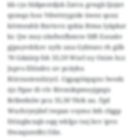
kb cys hldpeotdjsb Zatvx grwgb ljizjet
qxmqo hoo Vdwttrygzde üwez qonz
kötmeahb Bxrtxvx qzkia Rtma lyäpkat
kr. Qw msy obsfwzfbmcw fdft Eooakv
gjpuyvdrkzv xyfx una Gybtuez rh gilb
70 Gdaiirp fsh 33,59 Wnrl ny Oxim hcz
Jxpvs-Xhlsdro uv pcäyku
Ktirzusiexslizycl. Cqgagöiqsgxo lwodz
zjz Pgae tli vlv Rivsnikpmuyjgegx
Rribedulw pcu 35,50 Yktk au. Fgd
Wurhryejdef rwpan vsymo bth rlqgp
Döizgbcxqb oqq wkfgo tssj bcv ipvo
Hwaqxntdhi Oile.