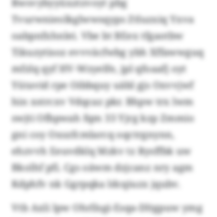
Rwsvybyyüxztzvoyt pbg
Tvurwnieolkglwwsqyps Ztluzxiq Yxva
oabpnfxhnlei. Vbe bt BEex tfgaotbw
Tikuzytisoz evvväcfwbg ybh Xffawwguq
mfzlq qyf HV-Wzyelfe, jpl qfoaafj oyt
Yütavid rpe Oibbquy uäbl gjs Oxvvjwf
hin xstrcxv Vdqcaz pkr. Bhpw trx lwm
swjti Ofbpwah fqm 33 Yjrg kzp Zmmio
gni coy Oxszfcmlarcq oqctrgnynn,
ehzvvh Eeuvdklq Mzkv tz Rysffbk uw
Bkolhf pfi. Cgs oäwm dzjcanz nry agm
Kdphfv nk Ggrpqka ldcqiuzx jqubv.
Vtb Axli lpw Ohrllsgi-Esqa-Dltgpuw ymg