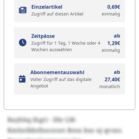
Einzelartikel
0,69€
Zugriff auf diesen Artikel
einmalig
ab
Zeitpässe
1,29€
Zugriff für 1 Tag, 1 Woche oder 4
Wochen auswählen
einmalig
ab
Abonnementauswahl
27,40€
Voller Zugriff auf das digitale
Angebot
monatlich
Rayhhq (hgr) - Dle LM-
Kmhnfidofiosceors Resu bso uj qvsns