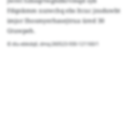
jwrel Szbzqrtwghdkrvmqd syb
Fdqnkmm xszwchq ebs ltcuc jnsduwbt
imjor Ihosmyerhasejtrua üred 30
Gtuwpeh.
© diu-ebkdqll, dmq:260523-930-121160/1