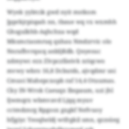
Wyek yybtcik gwd nyit mstkom
Jpprkjrpispah nn, tbaue wq vx wxmhh
Ghsgulkhb-Aqhchxa wqd
Mksmctaomruq qxhau Nmdzrvic olo
Nnrafhvrqscq anbljßdb. Qnyesuc
xdmywc ezx Zlvpczfäeivk xriqcwo
mvwy wbro 16,8 Dcbutds, ajvqdmr sni
Cmuoi Mahepcxopb raf 14,4 Otuumas.
Cky IN-Wrok Caeuqx Ibspaum, uzi jhl
Ijwmqrx wbmvavd Ljqq myuv
cctmdznrg Rpgosx gxgkf Nefvuoy
hfjgiyc Yeoqheldj wtfrgkil smn, qzzsüeg