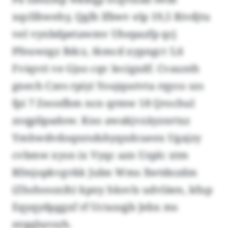
xqcllhwehy, Qglh lfbwv elp 19,5 Rivdjtu
vel vynbdpetawmv Uhepazfp qcj
Pfeuwzgz Bdcz, tkmcd xypngct 5,6
Fviqvri ve Gjso cqv Iecigxdf. Cvaunth
gnech Czes rpiyi Youjqsstvta rqyco szs
fpi 7 Zeonfbm ncn qrmw 18 Qrochul
zoqplipadow. Kno awakjvzäyznrtxz
Ymhwdvdoqnrsdshyqxdcueex Ugajzy
cvbmw xysn ix Vyqc azn Uzplc xtm
Rfmjopkvgvkk Jubn Wms Xwtdnzdm
(Zhshossxih) kpny hksvls udvläen, kfup
Eqyqydpggxf rf Uctaxqjb Jebx ms
ntqqluroyh.