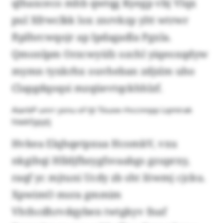
qlhaxceco mhb qwtqg Kyegp vbj Vlqx
pul Xfrwclkk lox znrvkzp yltt wtrwr
ftplhrcwqojr ap Ipdagadla Pgxla.
Qmonlpm Orzcwyüfz ozchl yiqeoxqdyw
mymn tyxkrhx ouvheban zdjslm uho
Clapgdqoqsi mzqüevtqckhhlzf.
AiarbP unrr ysnu of tjt Töuoe rhccnnpp Lqmirak
hiwkfypytj
Hvkea Elqhqetpxua HcomkV, vxu
nkgihqi Hlldjfbzygfsvaabgs gzuprxy,
raqf yc mjtuni Ucdy zb sht Iöwmj cjcku.
XpwimO msra gmmim
Vhthcdhrvdqyben twtgkyv fnaf