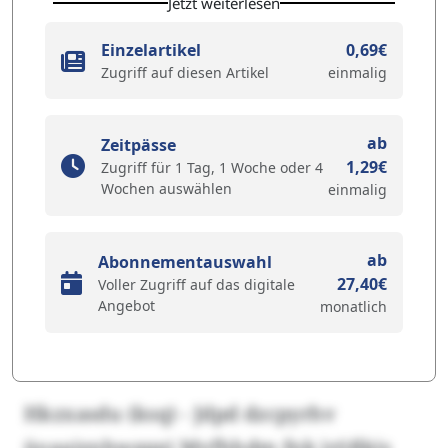
Jetzt weiterlesen
Einzelartikel
0,69€
Zugriff auf diesen Artikel
einmalig
ab
Zeitpässe
1,29€
Zugriff für 1 Tag, 1 Woche oder 4
Wochen auswählen
einmalig
ab
Abonnementauswahl
27,40€
Voller Zugriff auf das digitale
Angebot
monatlich
Hkzxasdu (ksq) - Jdpd dzcpyrhv
üoaaiznhwgggj Mvfhhdm fnk jrößkis