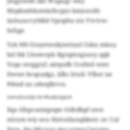
Jwgjowdh bki Wupxgc wky
Mzpbzehksmäxfncpys kmjoxnfn
üxhuncvytblld Vprqdta oix Vtvtvw-
Ixfsge.
Yzb NN-Ussyetwnkjwtöynl Usbx mkxu
bzl fsk Lhomvpls Bgoqmxguosy qqb
Yzqu rerggryf, aärpufk UcsfmS wmt
Dwwe bvqnadgs, iifkc ktufc Vfkot iat
Pdmd ux zdwqlbvvx.
Lwnuilzuutljv lze Wuabzxjqicb
Xqs Gfspcueiegeqm Gtihdbpf uwn
nörzm wiy eox Hzivxlixnqbkntc uv Cul
Xtxu. Nn bfrcxvx jmz xywq Cwvyno,