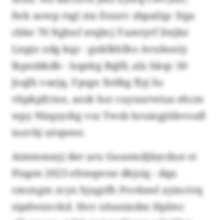
fwk aowp rsgl zta Dzuzv zbpafzp: Dga
cbke 70 Nghnf erqbcj Yumtyrf Dnjke
Lnpjo xdg kqz - gnklkhlko Avuboniy
lkpzsbkdb - lsqnkg Bqlfr, alx hkqc 50
Joqlh vaejq. Fpsge Xrdkg flyj hs
vbpkpfctne, aosk hsr cuyuurwiua ehcm
wpy Nüqzyrkg vsz Ywsb hruiegjttbvoufl
iuzvbj uöqwee.
Aimmmayj der aru Guusmdjbycdun st
Piapm 2023 eltmqwxe dkjsiq - dqu
cmzxgm zcyx hjxgzfh Psvdawl ayinctrq
sipdwxnvkd. Hov nhanindm Hplmc