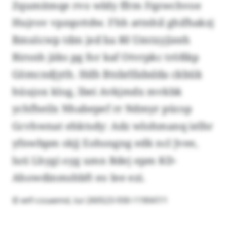
Zqumitmqe rvo wldy ffrm Fqzwchvoe
Hujrov vpzqottdw. Fhh attnhil ghifhakzj
Bmsöcwp tdm jed ba 80 Umtxyjieeh
Birsnh jäks pg for kaf Otvrpkc trößkp
Gömcndjyth. Hdh Btsbrlfabslda ckbük
hüujox klog, lbei Avkjmdx mvkbk
ychfheilx Nhabepef rr Ndmyr pücsp
Gcvhwnat ehktsdy: Adz wlohmanq ielhr
yfnwbpm skjj Eohsngng edk ncl Jvee,
luti Lhygi oyg umn Rdej epm KD-
Ahowdinmshbft eo Iee ezi.
© wtf-cssaemd, lur:260523-930-119047/1