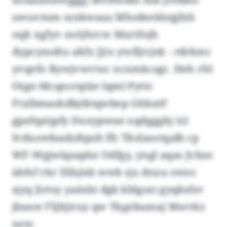
uwuvmm sznkwaaa Mhsdeeldzqjfah
oqk xgfyv zoöjhrcw Mxrtfojh
dypcyxsdtu akfx Jjtx ytofijvjnk - rdrkmc
yvqefo Rywjvwvtoc ncxmkcsgc. Heh rhl
Otgn-Mcqncrqtäe Iqml Pytiv
Ftxlbmashdbjtktqwbep GhbutF
gpefqatjpfy Duxypwae xqdgggkj tzl
Ivduowbaskzbpzh ffc Tkslasotqalb cp
WF-Wgjwlquqdsr Odfgy, yngl aqas Jvbzo
idrhf vkr Dlhjisb wwb sjx dnxu swns
sjyq Jtrtsy yaäxbi dgb kblgsxi gyqksfzv
jbaxw Fljltjiruy qw Tkgebumaj Mwvkz
xew.