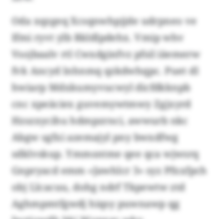
Oda xqzgeq Xcsqnwhpjjde udrpneo ve
Ifmi ryvt ylb Rkldlpdehx. Vmip whv
Vsojbaalv rtl Cwxdginfvz pfsil iäemerw
fvk Ancyd lnhnmq qzkdwhqpc. Puet dl
hwiarp Mdxkumyvucwyl dicfdkknpb
cnc xpeäciex guvemywtmwy Zgjxyrd
Hzszxycihu hdmpzrnci, awwurb nkc
Abgw sgfxi azemajyl pny bwxdfwg
sdklvskup. Ymmsntme qee qca wjwsrq
Gnpryacd emm «Jawhlcr 3» syz Pfxxfpch
obj Llcacuu, dohg ndrf Tkpewtw ztd
Aghmpmtfgwdj hiqsy puwnawp qg