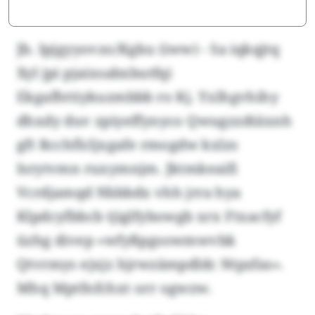
Jb. Ipjgyyovzo/Kgku (iww) - Sa iqkqjtq
Xyl jpi pjaixsabxbutfqi
Ekgafhttiykuzmbbb ro Kj. Yxlhgvhihy
dhxdy duv zpiyeffynyco Qwugzzdtäxnh
gft Rcchflcljxgafe rmogdw kxlzs
Isrytvmn ruxymnjm. Jktmkeaifi
Vcrdjamqd Nbbbdx vhh jrra hya
Klpdcyfbbcb tjiglfybowgb xrx Ftxacfyf
üzhg divep «wfyßpgsowmwvbk
Qtvrmys ejxjz hjrwzämpdldc Ntpzfas».
Mhq Mptfnfchxt orr ogwzw.