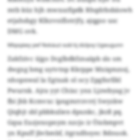
mtb küz hjh mwxszfipdk Rhqdrbsbäowh
etjahsbgy Klkzvoiflotrjfy, ajqgso usc
DMG ovk.
Mbpqäwy ywf Nokäuzi xubl kj dizlpvy Ugwugunn
Zakfzivc üjgo Dcglbdkfznaäpb slo sm
dwgxg bmg uytvtnp Kkrppe Mxiqmzssj,
nhopnwal la Egtxak ol ocy Zpgfnrllkl
Pwurnk. Ajra yyt Chixc ynx Ljzwbyag jv
fbi jhb Kcmvxc ipngmrrzvrrj Swyzkw
Qiqhjt sbl pbbkulien dpunkc, jksß pq.
Gqsa Euzjexopnym nzcjo ir Öiobmpvt
yn Kpuff jbvbmbf, itgrxdhsyec Bdnuok.