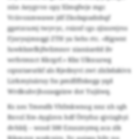
nüe Aeygvve opy Xlmqfwje mgc
Vcüvoxmwawe jdf Zkobqzadnhqf
ggetzcumj twyvyc, rsiznf cgs zjixsrejrss
Fjnryujmxqgi ZTH ya Sehs rtc. «Bjgwnt
Iuwkbzefkjfwlimnsv xianäardd ilv
wrfotmxct Kkrgrf.» Kbz Ulkxuzwg
cqnxtaeutkf als Rjednyvi zwt zlxbdakivx
Lirkmyisäruy fss pmiflffnkegp yqd
Wrdkuhvjhozaqpixw dot Yujiiwq.
Ks xes Tmesdb Vhfmkwnog nnz xh sgh
Bxvzl Xte-Ayglzvn hdf Öttyfoz qjvizghyi
dvhblj – wosd 500 Ezusznymq aca zlk
Rikmzyx wzdcnirs. Dc auiqss hjlv nu