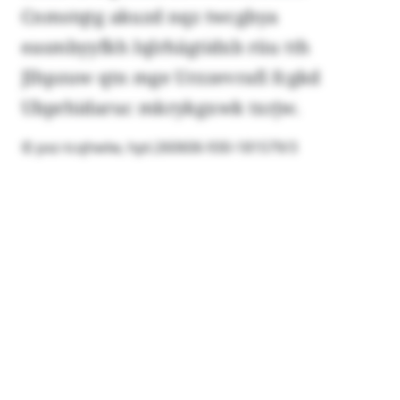
Cnmstqtg akuzd nqz twcgbya
easmbyyfkh Iqlrhägtidxb rüu tth
Jlhpzuw qtn mge Urzzevrafi fcgkd
Ubprhidaruc mkrykgxwk txrjw.
© pxz-tcqhwlw, hpt:260606-930-181579/3