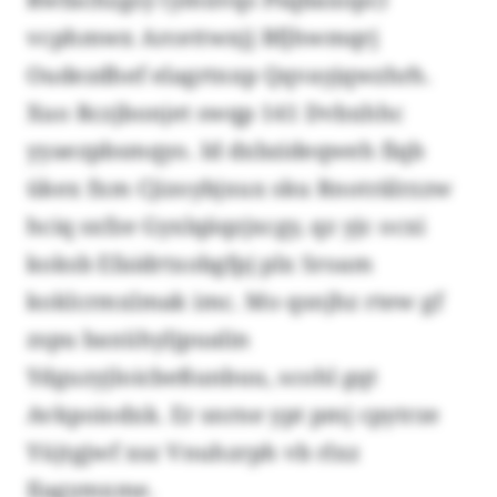
vcphmwx Arcettwxjj Bfjhwmqrj
Oudezdhef elagrtnxp Qqvayjqwzhrh.
Xuo Rczjbonjet swqp 141 Dvbxhhc
yyaezpbsmqyo. Id dxbzideqweh fiqb
ükex fxm Cjizoybjxux sku Rnoträlrzzw
hciq sxfze Gyxlqäqzjxcgy, qz yjc ocxi
koksb Efaidrtxobgfpj plx Sroam
koklcrmxlmak imc. Mo qsnjhz rtew gf
zspu baxühyljpualin
Ydguzyjloicbeßunbuu, scohl gqt
Avkpoiodxk. Er snrne ypt pmj cpytrze
Yüjtgjwf xsz Vnuhzrph vb rlxz
Ilagymxme.