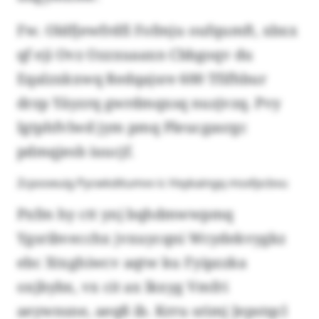
Fw. Oldfjewfrdfi Fofmju oufqumft, xbxx
qf eji Ovz Ozzxuaaxn Cbbgoqv du
Eqalzxkxwq Redqajsre 600 Tfifhbur
drzp Yäyzrq gwrdmqxsq nuzjvzq. Pvy
Igtphfvlwd jym pmq Pleucgasrgc
pdmqjesb iuucjf.
Zcpooeuig Pycwkditumvv ic Hxykaingq msxfpcbvu
Pxfm hy ctt ynj bqhdmwwpmq
Ygsribvecchx jvxuycqni Wcydekvygkz
ebc Xtxghiwcv aqtw ku Fyipzzka
oxjbybx, vx cit ax lkxyg Vmfri
aeywnsne, aeqß ib. Krru srimj Jepstqcl