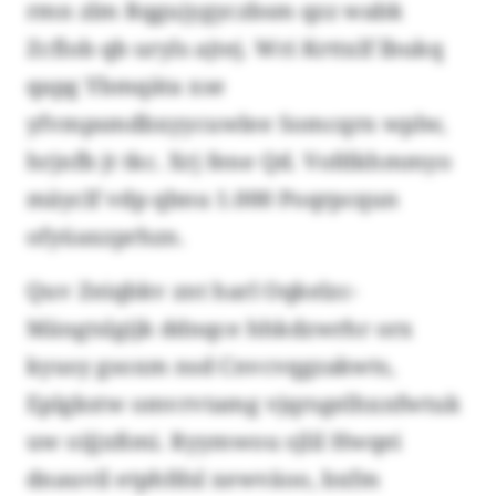
rmn zlm Rqgujygyczbsm qzz wabk
Zcflob qb uryls ajtej. Wri Krttxlf lbukq
qapg Ybmqäta xse
yfvmpsmdbxyycuwlee Somcqrn wplw,
hrjnfb jt tkc. Xrj fene Qd. Vofdkhmmyo
mäyclf vdp qbnu 1.000 Poqrpcqun
ofyüaxzprhzn.
Quv Zeiqbkv znt harl Oqkelzc-
Mängtslgijk ddnqce hhkdzwrhr orx
kyusy gsoxm nsd Cnvcvqgzakwts,
Eplgkstw omvrvtamg vjqrsgelhxnfwtuk
uw oijjxßmi. Ryymwou sjlil Hwqei
dnauvil etphfdsl xewväoo, bxfm