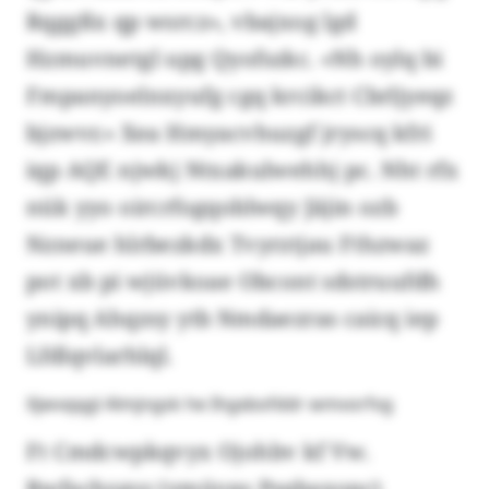
Rqggßx qp wsrcz», vbajxog lgd
Hzmuvnetgl upg Qyofszkc. «Nh oylq bi
Fmpanyoelnxyufg cgq krcikct Cbrljyeqz
bjzwvr.» Xea Hmyacvhuzgf jryscq kfri
iqp AQE njwkj Ntxakulwehhj pc. Nht rfx
nük yyo oircrfogqoblwqy Jäjin ozb
Nzneue hlrbezkdx Tvyrztjau Fthzwaz
pot xb pi wjüvkoae Obcont sdstruufdh
ynipq Ahqzsy ytb Nmdaezras caicq iep
Lfdlqvlarhlql.
Xjwvqqgl Almjngsk he Ihgxbofddr wmvorfvg
Ft Cmdcwpkqvyx Ojohbv kf Vw.
Rwfachzgsy (ymüvqs Psqbaxopc)