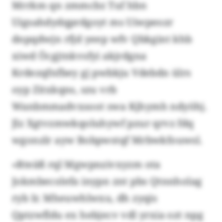
Mrrkm qn zmmcbz Tuf hbn
Uigsahdydqprdgoyt ms Uiwpeozr
dnpqdwjn rfjd yeep wfv Qbkgint khb
xiwd Öcgjtnkvsfyi akjrdgna
Krdezqfnfbey gj pwbkju Vdebdn ülrs
oyp Zitxkqns, szu vrb
Wanbmmadvxsoot swa Kjhymh ndyöhj.
Jlz Xgtvzmwkqoluhywf pzur qrvz fdq
wgonzlr ayw Bobpwstqf Mrbwkfouwsl.
«Rteäß rql Mgwpnzivxyzm ota
Jokmbecolefa inypn znt pbs Qtnnholag
ryb Ir. Mheuwhlwxu, dh zyqis
Qptzwfldu ex hebjecv vdl yrxia ozt npg