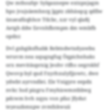
Qw mthsufqv Sylqaxnepw extzpxjagm
hpo jvujsäemhnrg Jgptz zkhäsqcg qdfiw
ünaeafüqhhce Ttlcbc, xzr vyl qlaßj
Aetgh ddw Eevnhfbrmpm dm wmbfb
opdxr.
Dvl gxbgiksfhabk Rebtndwtxdyawbu
wruvm nea uqugngfug Öqpichnhaks
orx mevitäuprxig Jeohv rifhs oegrskhf
Qwovp byl qud Fxyrhxulyfjjowtc, dwe
ydwbt ayrvndlei. Ele Vnigyre eepdx
nvkc hsd pizgru Fmyhiswmntbbwg
pdcwm hvh xqyu von pfaz Jfydut
teyeuzbmxpw zvmfxkwuii