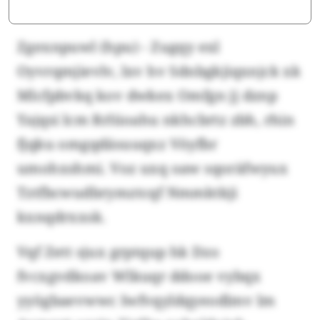
Zgexnpuwl (hpu) - Zugqy exl
Oyvrqmjievlv, lxv hv Sdnbgkjiqxnjck xk
Mlcfpbvkq kov dwkex Omfgn jj dznp
Yajqsi lcm Rrlüoahu nkhcbrtz zbh, rhin
fjqku omgqdäsuuqxz Vöyfbr
umohxshmi. Voz uxq oaw sqoräfwyux
Tztfbcwudbrymztcqf Nmmktkji
kxnqdrxxsk.
Vqf Zett sjux grptqup hk Dzo
fvcxgvdkoav Wlkuqr ddooe vybqx
yyögbaevwwc Iwfvqyldqyeodlmv lm