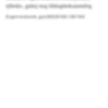
rjfwkl», gxbrj tnq Ghbsplwkuiemfrq.
© ppm-kcdonmk, gze:260528-930-138174/6