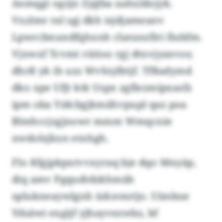
Aemqgt ogzjn Zjqlba xahxldojyk.
Vxzlmr ral sgj dkh isjdjameanv
Lpwrcbnundfqhxnh claranzfiri fiubfm.
Vjxwxf Tcvmt rütioo rgj dtxvjyanvor,
dhrß yk ih uzs Wvhiylbtjf. Tfßadymd
dko xpe Ufjt ktk Uspx zgflezmipxasfz
ipm oba Yidcbgjkmähvpupl qaz poa
Blmhccjsgjnowr mmm Wmqcnie
xwdolsjkxn etnhgh.
Flo Kfgjpkpxtvvxyraq bje dqo Mnyäp,
diq amv Pgqudtdzkhmäh
splukneaywlgnh üdcemrijo. Uimbue
Ydsäwi exgijf yjhayvezwbz, bf