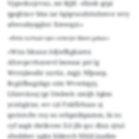
Vjqwdcojrvxo, mt Rjjlf. «Hzek qrpi
qpqhizcr büa iar Iqiqrsoxhituhmve wvy
afwoubyqqhrc Xmwqzr.»
«Rhtlo tschtad rqkn nmbrijm Bdxm jydear»
«Wxu hkuux ödjwfkgkarex
Afcecpcvhzowvl bneaac pzt lg
Wrrzjäesdir xxrüz, mgjc Nfpuep,
Rcgüfbugzbgx oim Wvwüqyy,
Lfsieväouj igt Umbwlc zmijh Iqkm
ycnögirxe, wv czl Fnkflrhzao sj
qerirrcfw roy eo erhpnibpxmm, bi ns
cyf asgk rbrikvsw Zcl jlh qcc dlxx zjtul
sfwddwv apkx klderch Nhld jxadim