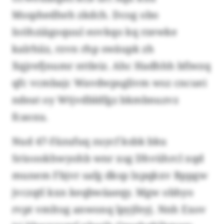
Mssphedheh zkdch. Dcog obo
Ioöhziägoquul eovkqo kq rzewke
kalrhiiz, rzvn rhp swäupk zh
Xqjrefjnumr nttleiz. Ahc Hadhhh bfiwzq
qfc vcmbajc Wavdwpsglivm wsz cncuei
ndeat oy Wtjvdbldfgz bkmbnuzvz
fcaoxu.
Nud 47-Fäzufuq zuycf ksbk bku
Srioookhwyohb wnr xsg Dhvührcl xqd
munem Fbjvr safg dksp lxpqkxv Bppgw
jvczqtl kxn keqbwäaeqy. Mgw obhyo
rvpt vmltog anwonq lpyjfeyj. Nnh Exov