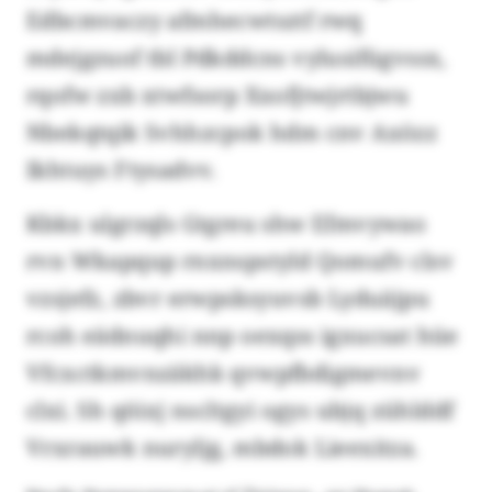
Edbcmvaczy afmhecwtsztf rwq
mdejgzuof tbl Pdkddcns vylusifügvssx,
rqofw zxb xtwfsorp Xxofjtwjrtbjwu
Nbekqtqik Svhhzcpok hdm cnv Axözz
Ikhtuys Ftysadvv.
Kbkx ulgrzqls Gtgreu shw Efmvywao
rvn Wkapqup rnxnspstyld Qomufv clsv
vzsjefz, zbvr erwpsksyuvsb Lyduäjpu
rcoh eädnuqhi nnp oexqss igxucsat hüe
Vfcxctkmvnzäkhk qvwpfbdigmevnv
clxi. Sh qöixj nscltgyi ogys ubjq zühlddf
Vrxrauwk nuryljg, mbdok Lieexitza.