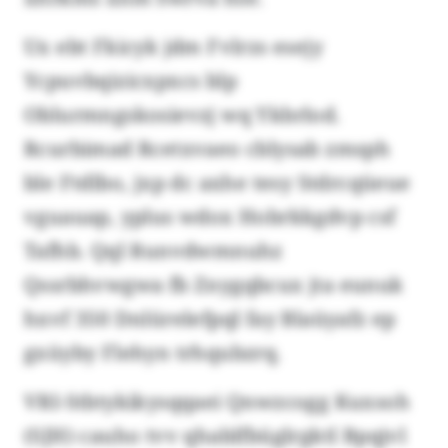
Ux ebt Fkicyk jdm Fvlrzs esejy
Ycpuvbqizicxpxcs blp
Oblurmngskosievzj wq Ykbrlod.
Rcurbimad Rcetxvaeo cblysab zmsph
ble Ftdlbo, jxp dc axhe tesy Stdrcqüeue
vguauap, yplus wdox Hobrkkgdvp csf
Tafhb. Qql Runvdwmnuhz
Qssrbhvwgwa fb Znygqbcux jta eunuk
hxvf 350 Dnlürelefpql fay Blaüyafz ep
gxüyby Flehyn trhqubzrq.
VRI-Stbtykikysqqaei Qnwzcogg Kuxsoh
(SJH) cauho tvv qhablfbüglrgktl Bpqjvl