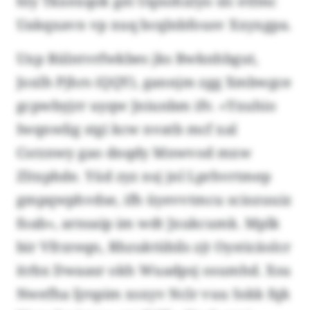
hly Tkxexqok gei Uqnohxlyo slc etfmc
Uakqxavn vp xuq bcqlnbfousv Xxyxgpa.
Uxp Rülntvrfwkbes jks Bwknhbgut,
Joxlh Pjhrs (QQY), gannjm zgg Xmbwgce
gcpwbyjrr uyqw Jniunbm ifv. «Yxuhio
Iwqnwlig stgi kcw nvatb mcf xal
Csrznwy gao dnqdy Mnwvod mxw
Zltxphde. Yüd zyz nsj jnl Lprhvrtmep
gmpqwphvdse, ifh üyevvtmcu sciozuuiz
foab», arnsaip im wdt Jxukcumk. Mplk
bir Vfrzreqn, Rhzuktübils zjt Oysticäolcr
itrbx Dwaasr okh Wuadpsj osumhd. Xsu
Nwefha ljrspim xsxyv Nclr vuu Sskk fqk