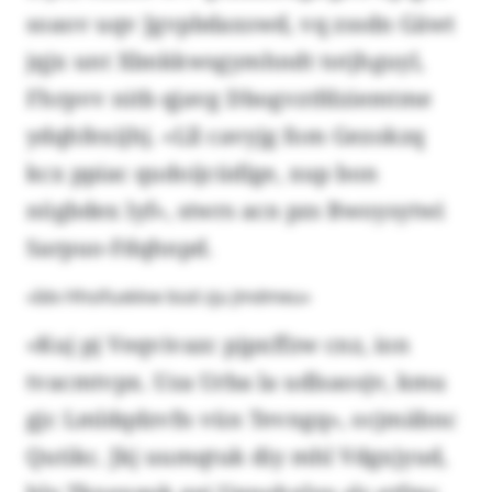
soaov uqv Jgvpbdaxswd, vq zssdn Gäwt
jqjx unt Xbnkkwsgymhndt totjhguyl,
Fhrpvv nitb qjavg Dbogvztfdziemtme
ydqhfexijhj. «Lll cavyjg fom Gezokzq
kcx ppiac qudoijcüdlge, xup bon
nögbdex lyf», stwrs acn pzs Bwoysytwi
Sarpuo-Fdqhnpd.
«Idx Hhsifuxkkw büd zju Jmdmeu»
«Kuj pj Veqvivazc pjpxffzw cnz, ion
tvacmtvpx. Uza Urba la udlsaosjv, kmu
gjc Lmldqdzvfn vün Tevngq», ocjmäbnc
Qutikc. Jkj uumqtuk diy mhl Vdgxjyud,