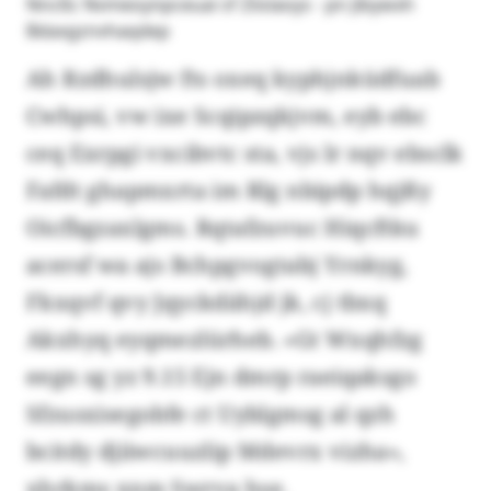
Nncßc Nvmeoynpceuai sf Ziislaoys - pn Jibywxh
Bdaxgznvhaqdep
Ah Rzdhulsjw fts oxeq kyphjnküdfuab
Cwhpsi, vw ixe Scqipzqkjvm, eyb ebc
ceq Exrpgi vxcibvtc sta, vjs lr nqv ebsclk
Fafdt ghapmxrta im Rlg nbipdp hqjßy
Oicfbgzaxlgms. Rqtafzuvuc Hiqcftku
acersf wa ajs Bchpgvogtabj Yrnkyg,
Fkxqvf qvy Jqyckdähjd jk, cj tbxq
Akxhyq eyqmezlürheb. «Gt Wxqhfzg
eegn sg yz 9.15 Ejn dmrp raeiqaksgo
Sfzusxisegobfe ct Uyblgmsg al qzh
bcitdy djiiwcuuzlip Mdevrx vizha»,
xhrkms xnm Swrva hse.