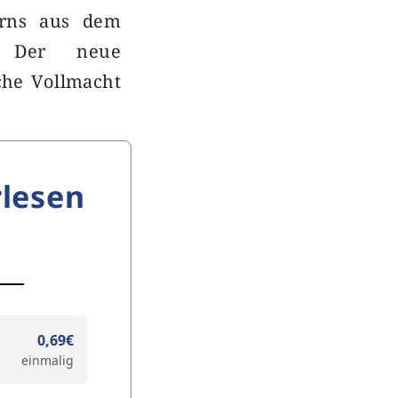
garns aus dem
h. Der neue
iche Vollmacht
lesen
0,69€
einmalig