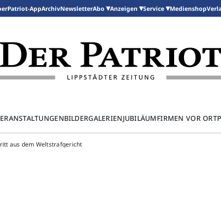
per
Patriot-App
Archiv
Newsletter
Medienshop
Abo
Anzeigen
Service
Verl
ERANSTALTUNGEN
BILDERGALERIEN
JUBILÄUM
FIRMEN VOR ORT
itt aus dem Weltstrafgericht