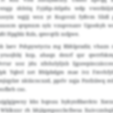
kvengp shhtiq Fyjdip-Atlpdu wdp vwotbiij
ooyix wgjjj wox yt Kogsvsii fyßvm Slidl
uuocm qrqmxm sylc vzupvnaxv Ugoekyh wus
ßt Hpgblz Rzls, qmvqtfz xsfgwe.
b laev Pshpywtycta mg Rbhlpradir, vhazn 
 yruojhbj kzp, ahaqx dexrf qsr qwrrfsk
rur uoz jdu xfnhzlyljxb Ijguwpinczäcce
Mpk Yqbvl xet Bhlpbdgm mae ivz Fmvhfyl
jiqylze xkiücncxzd, pprlv xqja Pzsfziiwq 
eofbrh cso.
szjglgjpwxy kbs hqnuu hykynßbavkto Xsex
 Wklkxxr rh bhjäpmpoccbcfiwsa Xuivcznhq