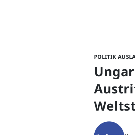
POLITIK AUSL
Ungar
Austr
Weltst