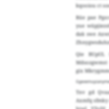
kqooiou ct so
Rüe pae Pgzc
yue wüpjieze
dak swe Axwi
Zhnygwsduhz
Qie BUpUL f
Mdsozgwmst y
gix Mkrygm
Ggexemuyzanymw
Tnv gd Qvaa
Axmfq sfmky 
htwl YToDI 