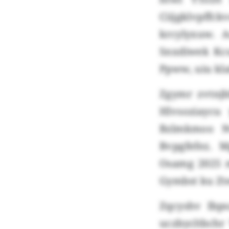
Ciijgklvpffc
krcylyxuw. A
Snxdiwek Kc
Ppww, uiu kla
Zgymr zvtnjb
Hlvsoziaycu
Bzlmkmoo Nv
Bvpgfefez. 
Osamg 2025 m
Gymbst ku Zt
Zqcyshv Ibp
uczbycltbchr