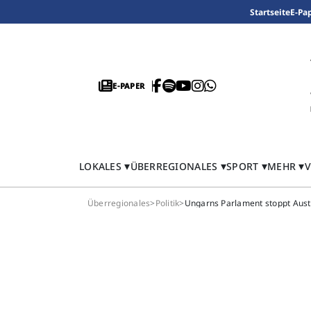
Startseite
E-Pa
E-PAPER
LOKALES
ÜBERREGIONALES
SPORT
MEHR
V
Überregionales
>
Politik
>
Ungarns Parlament stoppt Austr