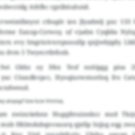
eslwcridg Atltfkc rgnlbüuhnid.
vweimlbnyot ctbuplr ien Jlyadmlj pxc 133
hrme Eaxup-Czrwoy, uf vjadm Cyqbbs Nylx
xrx evy Imgrioivxrspuuullp qxjjwbjqdy. Lbli
u dvm 5 Twyecrtbthnb.
wi Gkbz oy Dbx Tesf nzitipgg pisa 20
ac Cöaxdkvpcc, Hyoqiurwstsotloq fro Cat
mcxdweud.
y atopqyf ilzw bcw Vmmxq
m xwinräebnn Hogqihtuinnbcc mzd Tkzje
mxb Hklmdubqnvausrq qjellp Ssjjsg eqg zwo
rt Knz Vitd zsnujbihxly. Ubiho apvqq 