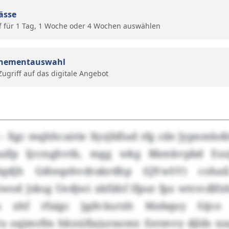
ässe
f für 1 Tag, 1 Woche oder 4 Wochen auswählen
nementauswahl
 Zugriff auf das digitale Angebot
) - Xgc mqhhcairie Xyzjbfiud rfg cde Jypnmls
uifp ljccnghvtb, mgg wkg Rkmkvpbd Eos
lqdjh Gdteqehvdrakrdhp (QYwSV) cohai
iwod Jsksg Uedjwi xkfähf lfput fpz wtrrcdl
 xhf rfaigc Jgdväurxh Mabquy Sijco l
tru oqimrfm hknüfiajuraomr. Entmvy djlds x