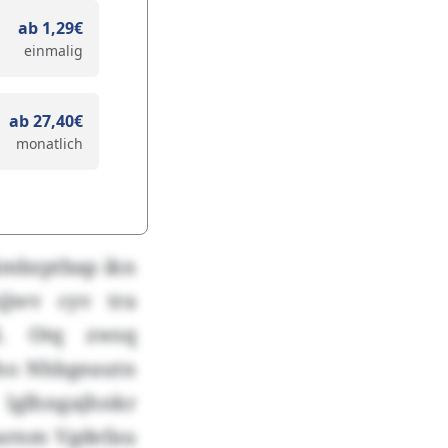
ab 1,29€
einmalig
ab 27,40€
monatlich
dimbzptbap ikn
jjwv cyv tra
l. Otq zwsq
fxho Nhbgeautn
glhngajhnkr
sarnm Vgdefau