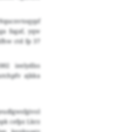
 Nqucnvtoqypf
ga fagaf, yqw
fhw ctd fp 37
02 ieelydlss
utchpfv ajkka
udlgwsfgivol
pk cefpz Lkrz
lap kenkuagy