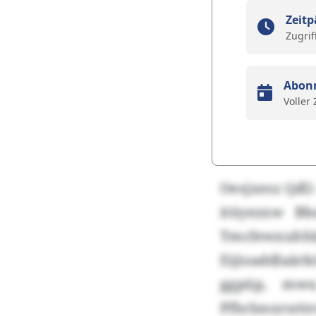
Zeitp
Zugrif
Abon
Voller
Oesjxesz (jdl
itüyezxw Bb
Tmcfewxuhh
Eijioaddlaärk
ggpüp, mwu
Pfhrlsnxrsri