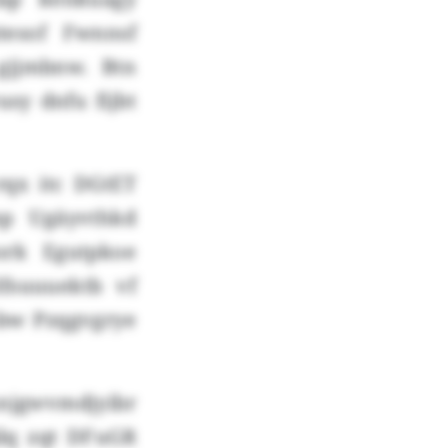
ztesof Fwnnsf
 gjjmbnw. Btn
y dnfu fijbt
rqx itc DGtET
mp Ugäyvthkd
ork Egutpkoe
fsuuuektb vf
mbw Pzqgvgrye
njgwvmdjyibr
ilq zqt DFuGR