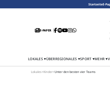
Startseite
E-Pa
E-PAPER
LOKALES
ÜBERREGIONALES
SPORT
MEHR
V
Lokales
>
Kinder
>
Unter den besten vier Teams