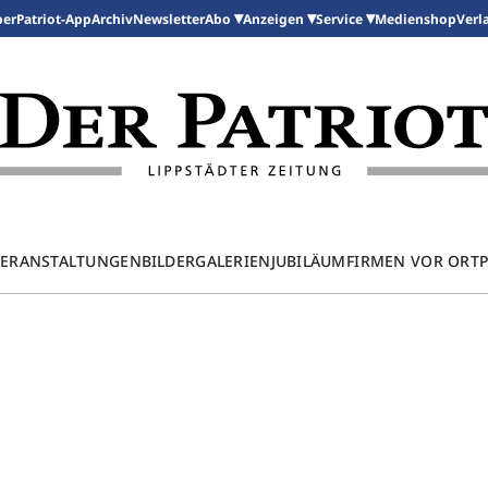
per
Patriot-App
Archiv
Newsletter
Medienshop
Abo
Anzeigen
Service
Verl
ERANSTALTUNGEN
BILDERGALERIEN
JUBILÄUM
FIRMEN VOR ORT