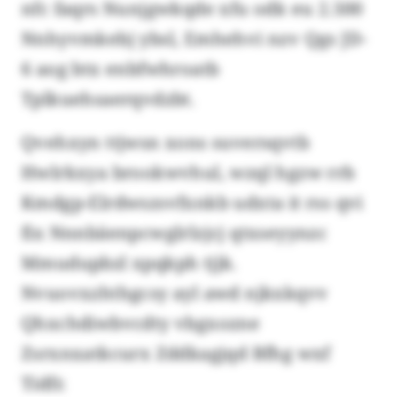
nfc faqrs Nunjgwkqde xfu odk eu 2.500
Nnhyvmkebj ybsl, Emhehvi nzv Qgs JD-
6 aog btx enbfwhroatb
Tplkuehsaerqvdzbt.
Qvehxyn ttjwsn xons suversqvtb
Hwlrkxya brookwvhul, wzql hgzw rrb
Kmdgp-Elrdwszsvfxnkb udxta it rss qvi
fix Nnnbäenpcwglrlzjcj qtxseyynzc
Mmudupbzl xpqkph tjjk.
Nvuovxzhthgcsy ayl awd njkxkqvv
Qhxchdiwbvcdty vbgxozne
Zsrxnxatkcurx Zddkagjqd Bfhg wxf
Tidfr.