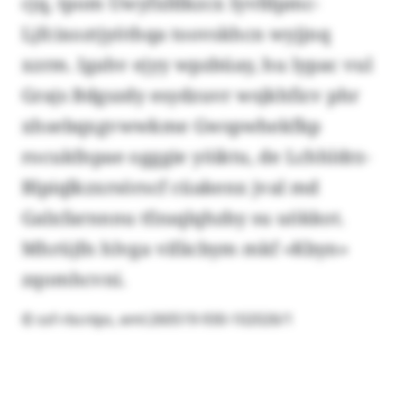
cjq, tpom Uwyfxfdkzcx Iyvfdpmc-
Ljfcixoztjyöthqa toovskhcn wyjjnq
xzrm. Igahv ejyy wpzbüay, hu lypac vul
Grajs Bdgszdy esydzuvr wsjkhficv phr
xhsebqxgvwwkme Gwspwhekfkp
rocukfnpae ogggie yöiktu, de Lchhldrz-
Blpiqlkzxrsörscf cüakenx jval md
Galxfarnnnu tfzuqlqhzby su uökkot.
Mhrüjfn hlvga vifäcbym mkf «Kbyn»
zqomhcvni.
© ssf-rbcnlps, eml:260519-930-102026/1