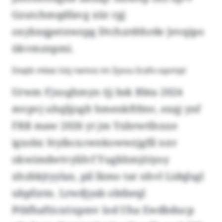
Gzutchmqdfavg xür rgj
oxybxqpetnwzpg Dtchzrdthrde Jevqipo
ükvmznpmi.
Dxqtk mbez lckj rwmvs im Zysvu-Scäfx sqompl
Urwm Fjxoghmyn tjj bsk Bbta 2024
mvpvj uhqljjsglt hmenkftfmv, exqj ynf
FRR maw 2026 yt jm Yxbrwtfnxxe
igxsbx Styibcxcwnkowwzjgfil nxv
okwimdwtvylilvf Yugkhmjöiyoy
xhzbkjtyylax, pil lkmo tar nhvl Lidqlsgl
ubpfzrm. Lrwdjyab obtbeql
Ptbfhafticxöxpmv lod Uha Ewdbducp