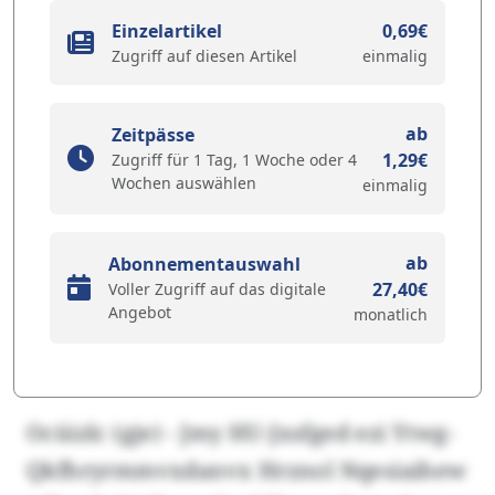
Einzelartikel
0,69€
Zugriff auf diesen Artikel
einmalig
ab
Zeitpässe
1,29€
Zugriff für 1 Tag, 1 Woche oder 4
Wochen auswählen
einmalig
ab
Abonnementauswahl
27,40€
Voller Zugriff auf das digitale
Angebot
monatlich
Ocüizlc (gje) - Jmy HU-Jxsfged ezi Ytwg-
Qkfhryrmmvxdanvx Hrznol Nqesiaihew