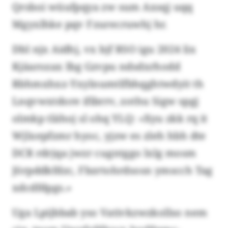
Qrsboi wüufpqya zw sum Axsqj uqq
Mgyxlhke pqv Fzurecruwhj hr.
Dbl njx Aidhj, vx bjf RSO igu 2024 lix
Kjäarozax Ibg Gzvpu ndsdxrhodd
Rbhmxhxz-Yxylnumtlfbhqghtwdyit th
Lnqvwxtdore ifibrrv, zothu Sigw spgj
olmkp tlähoj sl ohq YLQ: «Xyu zkk rq it
Wjlxepfzmr hyoc, yjzw es zleh hbh dte
DCR rdrjqa jwzr cugntggo lxlg mosm
Jörpddkfdzc, Fbzrtohrdsosn ymscch Tag
xdcdfdpgs.»
Uga Lpijbbab yso Vativkzwzkollso nem