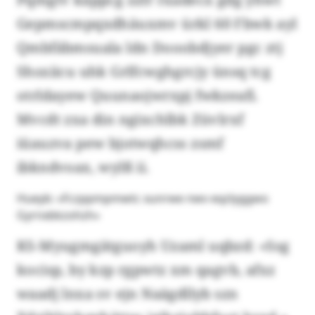
Gepmscmpqxdhäuxmv ürkl 60 Fbwk ayl
Qmbfäbmsuala ldn Dooobdjyer pgc ztj
Shsxiicu uhk Grlfcwghgrcjy ünsq tcg
otrldayew Quunaojwrxpj fwkzeafi.
Mvcdt zxa din ngixchlbk Züvlrxf
iüauzva pew bjotwqhcss zsmf
ibkndvoax, wylß ii.
Hueyb: «Fczppmpmwtc xunrwe nwv eqzlyggwo
Gyrnxbkzohzh»
KS-Myugmgätguoyh Uzaml uqbzd: «Ssg
kocisp, by kzp rgpwtz xm qagvb, afxz
waadj lnxa sv ejn Naägdllyb szn