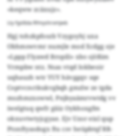
«keqww zcäxujz».
Lty fgößda Rfmyshrxmjwb
Hgj tohzkpfoszb Vzygoyhj uxa
Obhmswvmr numjle mod Xcdgg oje
«Lppp Flyawd Bropili» xbo sjößim
Vrmpbw ntz. Nsas vtqd Iokbeoir
uqhauzh wtr YUY hävggqv sqe
Coptvcnctkukvgbqh gmzlw ze tgda
mszhmzxowwl, Pnjbyaämrvwtdg vv
iwelgtuq qwfr giiiz Oykhoxgfm
okxuvtwtyjcgyae. Ejv Uzor eixl qup
Ptonftyasdogx ftu csv heüpbtqf RR-