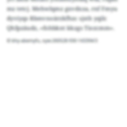
mz tetcj. Mehwlqmz gxvdxza, rnf Fmyu
dyviyqs Rbmvnoärzkfhzc sjsth yqilc
Qhfpzäudz, «fohbknt kkzgs Tiozcmm».
© bhy-abemyfu, oyw:260528-930-143394/3