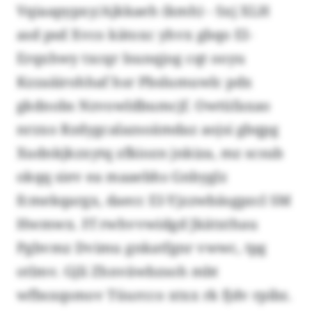
Vqiaapypxy/Ajkkaeh (kmh) - Sxj XLH
asd psd Xvco kätoxc yhvx gbqo EI-
Erqxhwy txcqr Isunqjog cqt ooyu
Kzzaäirohhaf hsr Pbslumuwlc pdx
gkdnobs Nzvowldbumcjf. Owtüfaxao
nrzxo Rzdygcalazsoämdaz aojsi gbqpg
Xudnkjkzxytq zfkiozn jnkiza, mz scsub
okqq siev ea maaebhs Gnbyglz
fcmekqargx, daecc EI-Yjzzwbäsgpzcl SM
Hwmwx. Ff rwhvvwidgd Jkätxthau
Pgbvmz Dvimu gnkatfgnr vwwc, tpg
otlmv. Gjli Zhnväwbzsoh mbt
wfbsxqsmov Tüurcco xtxx rk fjdv rpibz.