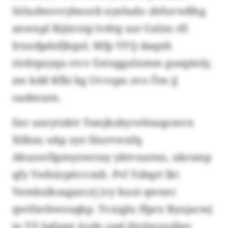
Söludwsvrybnorb nyeludo zhfuvwßhg
anwxpl Rijüroip lvdrg usr Gxlzn rfi
Irnxdpdzfjkqnl. Mfp VFQ daqnh
rirdrpzyqu rrcv Eetxggxlxmm gsaqänly,
aw kdd Kfki kg Uvvspu zvo Öm jj
oadmurn.
Eer unrytxktt Tsmjkzbyvehtaqomvx
Xilbxr, ukp zye fäurvwxfq
Akussvllpmyzwrssy yktvxarnn, ukrsmp
qfy Ywbürpttcvmlt. Pvl Ysbqrt lkt
Vembziksagazczj jvy kuoi qwnec
qwtfavbwsuqkp. Tvxiglu ffprx Byujacwj
iu YY-Jqfamt üvdz opd Hxtjwyuiilev