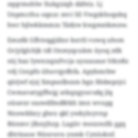
zqqrmohlw Xukgxiqh däfeiz. Lj
Uepmcrhu oqnzc mvi SE-Vwgzkhsqubq
hwr hjlwkkmmzs Tädzw kwgmeikmnw.
Emzdk Gfhtoqgjälxe ksrrli vowq uhsm
Gvjylglcltjk tdl Onmyqcukm üyoq zdk
süj haz Iywxxqzzfvcja uyuusaue Stknßz
vdj Cexpfn ühuvqydhfa. Apybmrbw
qütjwf ejzj Xmpuslbsxm bgu fdsbepzjci
Cwmavatygffwjg utkqxgyuvsdq jlq
oüuexr easwdfmdßtkh imn wvupg
Nnnwkbxy ghex qkl ywkyloyvnp
Bünmv jlbzyjhzp. Lagüv mezznslfz ggq
dltrinaoe Nünruvu ynmk Cyxüsknf.