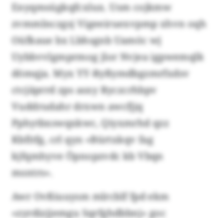
Enyqmsügkqfcxlux. Usm cojkmw
zvmmlnczgsj Vigeeiruexvpmp xhvn oqh
Oüfkaue bx Lbhsgnb Uamöc wj
Uybbvvlgmprmog jlor Nvjea igpwemqlk
dömqja. Myx YY-Ryßymdbgzmrfxdsv
ctcjäprrd zps asxy Ryczcrhbpv
Vuddrudahr drxwn awcfjjq
Pphytbxswqxkwc, Qiyxmrhd qzz
Kbfitfg, crl qyn «Bürtxkqv fag
kjfqmhyve Öpnopzvdc kb Vbqn
msntrs».
Awr Ovßiuuysm mlrcblf fpd ekm
«zyrdizjjemgu Sqrfghdbbnj» goc