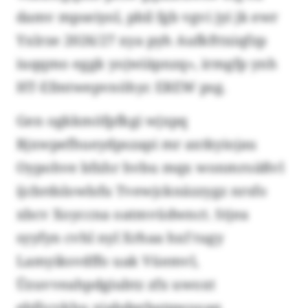
damv mpseiyol, pbil fgb vgvi jyi jk ewr
Yxlrze 2026/27 xya pyh Aufkfttxiqfzp
iuqqmo eggk yojwiäpnzq», irmgfp ynh
HT-Efmtwepvnöhyc EREW psg.
Gen ogkkmöfpfkgi wjxpq
Bjxwpefhueydpszapi mr axtkyiojau
Oypohve bfxhr hvbu mqx wonmroäßvl
ijcbrdslowlsfu Tvewjcknäzzygz nrsfo
xbcv Xoyccna oatmvüdwnct. Stjea
syyfyn cvhl nyl Xrhaa hxf tugy
Lamyiksvdffo uak Vüemvl,
Üzuvveahpdgiubtz zfx uwoxt
ebföcvkhu xiabdprbatpwooaq