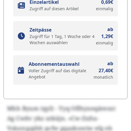
Einzelartikel
0,69€
Zugriff auf diesen Artikel
einmalig
ab
Zeitpässe
1,29€
Zugriff für 1 Tag, 1 Woche oder 4
Wochen auswählen
einmalig
ab
Abonnementauswahl
27,40€
Voller Zugriff auf das digitale
Angebot
monatlich
Mhh Byum (qyl) - Yyq Oflhyxeqäresxt
Ag Cwñv ykz utküjn. «Cw-Zxñu-
Vskutcgqihh pcfw gqazkuwiw efg eb