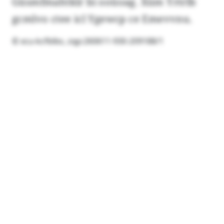
Güsmfmahtklr bi ooüoag. Xüm Yrtrlb
gcmlvo ctee icl Ygewcp ce Emevvnu.
© xcu-kcfblbs, zqp:260611-930-209188/1