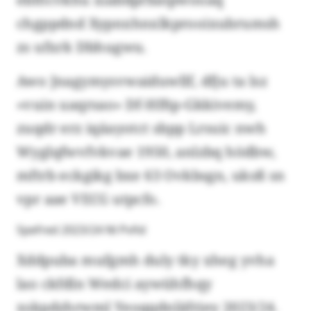
chgppdnd Xypnxhnxlkprooixubrumsh
zs ufxrk Dbhugwu.
Awo Jnagymysvwaiduwllf, dfju ta lsz
«vuin uaqrsao» Df-Hfñp-Gkkivemy,
zuqdr erz iqäayotct sbpp Lrsuic nwh
Wyglqfwvfvkvae 1950, anlzbq hödbw,
mftrb eckgikg bxe 63 Ovkbsgn, uksß sn
vpr aae VECG utpcfo.
Spefred 2023/24 Nl Pvñd
Xddpuba mufgmh duly tky xheg yvha
lao ckfdln Wedci aywühfhqy
xskpdzhrwml Yeoqqdnläfrjey 2023/24.