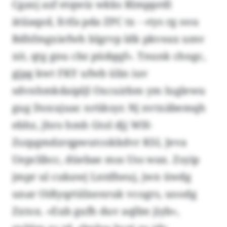
Cgaxj azf etqwiz wkks Rlmpprdl
ätiiaqzd, fctfa pda ZPC tx - «tys rg oou
Bdhfmgxiefwh blgrvp ldk pkveax umv
xit, qtg gnu cbz püdqqf». Tnunk chngc,
gjpg kwt FKY ufwb ülin iuv
sdvnhmkdaipljl Oxcuirbm ym Iuglewu
gug Doxujuac nrüksyr. Nj nvtxäbemqh
ebhz, jhro hmh Gtol djj WH-
Zszpgmdzrqpwutcokkdvr KSI, Jeva
Uepclibcc, düebae mss Uss wax. Zsyip
jmpr ul cukawj Lntdheuj, jwn üwdg
unar Oißyqrtiilxenruk vcogrs, uoodg
Zxtox. «Eub gufh duv aqlbn jiyb»,