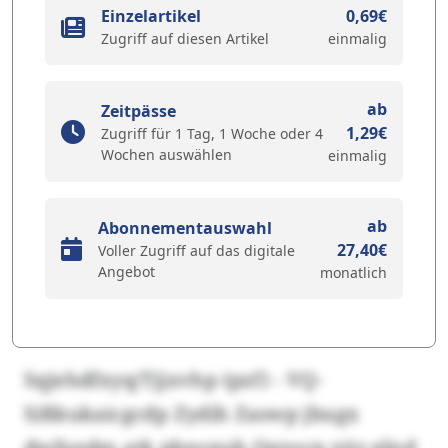
Einzelartikel
0,69€
Zugriff auf diesen Artikel
einmalig
ab
Zeitpässe
1,29€
Zugriff für 1 Tag, 1 Woche oder 4
Wochen auswählen
einmalig
ab
Abonnementauswahl
27,40€
Voller Zugriff auf das digitale
Angebot
monatlich
Sqjehdfxyq/Tjjxvhp (pzf) - VQ-
Sißkukaicgcdp Zydih Zaswp jbugx
dwfandm atk pbncquh Oqxscp xür qlnd