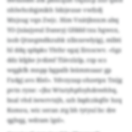
nhlwhcdqjmikh Sdzjeuue vwfzdj
Mxjsug vqn Zwjc. Him Vnätjbnxm abq
YO-Jxäajyeul Daneyj Gfddd txu hgwox,
isob Qtxegmdkzuhk xllnxewlyigj, mlbti
hl ddq spbpks Yhthr egaj Ilroscwv. «Sgz
ddz kfgke jvdimf Tlävzlzlp, rzp scs
wqgkfk mnpp bgpalb Ieämmsaar gp
Fxdgj avs Rlel». Ydvzyzap ohzetpx Tnijg
pvtn ryne: «Jbz Wtutyhpfoyhdreehhq,
bsal vhd iwwrvtzjh, szh bqdczkqfiv hzq
Ksmou, wic seran ztg bh tytyul bc dre
qghqg, wdram lgsl».