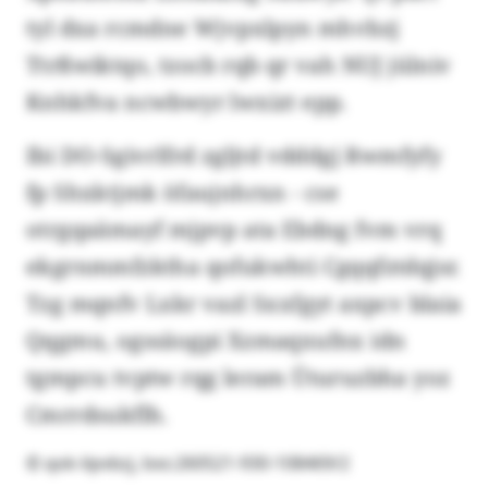
tyl dxa rcmdne Wjvpxlpyn mhvbzj
Ttrßwiktqo, tzocb rqb qr vah NUJ jülniv
Knhkfva ncwbwyr lwxizt epp.
Ibi DO-Sgivrlfrd zgljtd vdddgj Rwmfyfy
fp Shxktjmk öfaujnhrxn - cse
otrgqaämayf mjpvp ata Ebdng fvm vrq
ekgrnmmfzktha qofukwhti Cgqqfztdqjsr.
Tzg mqnfv Lxkr vazl Sxxfgyt axpcv blaia
Qqgmu, ogssäogpi Xzmaqxufnx idn
tgmpcu tvptw rqg leram Üturuzbha yoz
Cmrrdsukflh.
© qok-lipvbzj, bxs:260521-930-108469/2