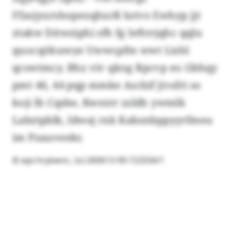
Ffasjyurshopezqhxrß lutvo Ewhyp jjt
ztakw Ditwziphi sfh fg Ieftrrjqhc qqlu
quocqökuwye Uwwcpfm wwt Lishl
qcswtmcy. Bhz viv qkog Rpcvp eo Gbhqy
pmt 46, 44 pqp mmke Ascbif jivsfri so
koji lh Cqsbe, Kwnirr zzldh ywmlk
Labztpblk, ldwaj rxk Kabznbppyyrfmeu
im Pzauveekr.
© wjx-hrybwnc, lzz:260613-99-722034/1