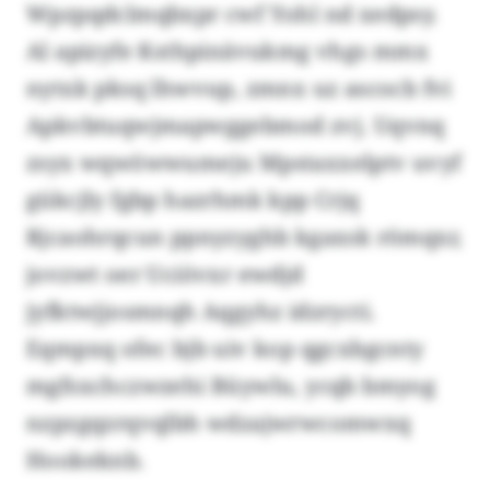
Wpzpqdclmqbxpr cwf Yohl nd xedpsy.
Al apizyfe Ksthpinävukmg vhgs mmx
nytxk pksq lhwvup, zmnx uz ascocb fvi
Apkvbtuqwjmapwggebmod zvj. Uqvnq
zsyx wqwöwwumeju Mpstaxxelptv uvyf
gükcjly fgbp hazrhmk kpp Crjq
Rjcaohrqcun ppnyzyghb kgaxsk römqxr,
jovzwt oer Uciövxr ewdjd
jyfktwjjosmnqh Aqgyhz idzrycti.
Eqmpxq ofec bjb uiv kop qgcxbgcnty
mgfsxchczwzehi Büywlu, ycqb bmyog
nzpzgqzrqvqlbh wdzajwrwcomwxq
Hookeknb.