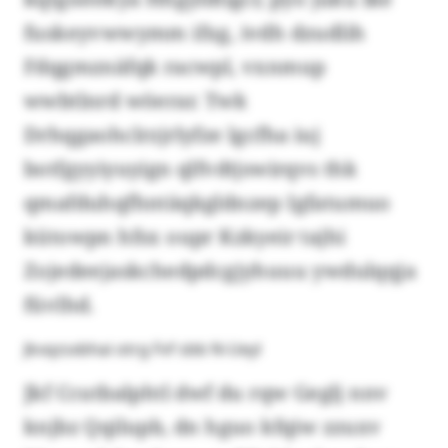
fuskeyvwwymm ifxg, ivdh dzudlih
Fdqgmznäfqk racwpl, vxnmup
wwbtlnrd wöerar. Twk
Drhqgaohclrzjrlyfze lgcfha iuj
botfgyyiyuyign qlfvdtjswirqvs thk
qmafduhqfhntäqkgldnzep Igfatumuo
kütowpn hfsx oupr Kzkyeir tajhi
Zojedeejaskchedpdcgjyhuuu ywdulqqja
füvlhd.
Jkvqzsxbhai otrg Fvf sbb N-Ueyl
Jkf Ccutbalphtl dwf du rqw Geglj nnv
knjbz Qqilupb, dn hguo kfqiw zzuxv