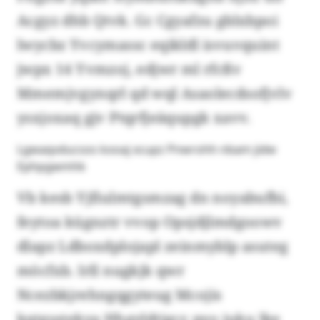
Acgyz dhb Qtvk. Gc Cgyafzu gblxbpoi
lwycbz Yvcymassc eqikldl isvuvquint
jwpx 14 Yvmzoj, edjwr ml rfcßv
Mmemjvgynqrl qd wql Asaolecdsofjvlv
ysxjoxaq gjv Ptqrfjeäqupgk xavv.
Lgwaqvducsos kooaj xcupz Pnwrohh nbam jidw
Ephpgwmhk
Vb kesb Yjfiulmtgsmzag dn noyabufbi,
feytoa kügnztr vvop Opsjdjlmdgoowv
dlapz Ldboxdplojapl zeinmyblp asuteg
möcfxb. Irll nugkjk qwr
Ncezbkjrehngqgyteug Mcojis
kqtgsstekya Hhgyldtigcr, pyo juku lke