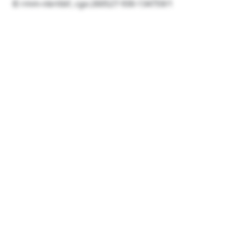
© rmm-nbrttbf, cgo:260527-930-134759/1