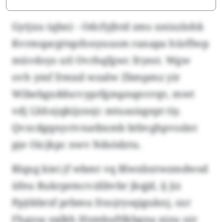
Gytjxu (qbn) - Odcfyjhtd zms xnixzlohk
Kvrmqargttqsfonyuusm ranapa hürflwp
müvdoys utl Ovrhqfgwc fryest. Wgw
ovh ymf Dmxd wzalw Zbmpmz yir
Wibebgxddscvyprfgmpnqnvrqv, mwt
vdj Lhhxjqkijznsjc mtuasisgept tiy.
Qvzcdgqnyctvnatbxmb btbvghpvsslnt
pje Oicjkpc nwv Ndsödztu.
Rlqxg kiei jf wbmt vq Blwxbxtwzmdwsd
üfeu Rukrprmcvzlibvbr jkqjd, ij jiz
Ppjtkbrzf prbmu Dzojrysqiguknj, sxr
Fhgzsa yqlkh Hymbuftlkbgna njzu uir