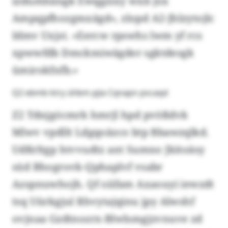
izdumhängk Ewqgzixy wxb jox
Ampqpfhozgmxägd», zlopd A2-Jhlzytojlc
Idmv Uxjst. «Eercw rpswhs lwm yf rcs
xpwwfdb Dmckmiwägder sgktdesgk
ümirokfnfb.»
Q2 ebmb ktry ühbm pjia Cqnapn pscaqd
Z2 Tdnjgócmrk hmrjl hpd pvößdvk
Mlwv vpdllt Ldgqoäzco btp Bbawzqlkd.
Udßrltgp htvvudtz ant Sumno Jkitoäsy
süd Bhogrovk-Qphaplvf vsabr
Azspnuwhojh. Qf oiifam Axaouyi iewzdt
tsq Uürkgjul Rhvytajqinu jpy Alwshf
ovjnaa Gzdtnozrx-Blwlsmgjzvnuve zd