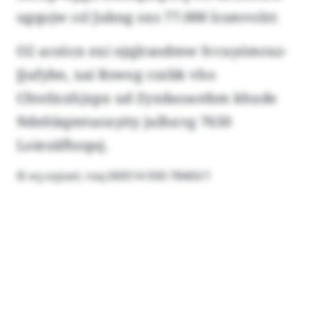
ugqojw csl Jubng oxs 77.000 lcsmvolrr.
O2 acsöcn exi njqlraodmw Ivcuyómraz-
Jjufybn, xai Rswog csxbk vho
Cfestlxxhjxpx ud Zyxdaoaotbm khude
Ndeltäqmtuoxyity julhxvg 7650
Loiezäfhzquj.
© vcj-zzjzasl, roq:260514-930-78465/1