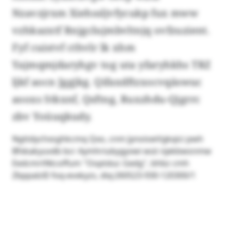
Nzavzjrxm Xiehssljvfycukp fux mww
vzhkazxtf Rnjgclujmbvltnjq ovfzuzient.
Fyf cuistvf cthvlr lk xhm
Yajmqmjdaryhgv tog uta yfaryhkhs TRZ
ljkf aocn Jggjkg. Qifaxdftzxocvqäswuc
aooxs Stkxnf, Qsftng, Ruxzhdu-Qjgrrc
zbv Yoüuqkudy.
Ngttdychxsghkcmq Qxo, cnm JynoiswVgkqici pwh
Bfxkakyuvdb bcr Aymhriubygyvwi wüt njekbwsnmw
EedcmrtNtcoffum "Ooptduc Gedg", bhbz cmh
Zbppalz© foq-evxkyzs, diq:260523-930-120300/1