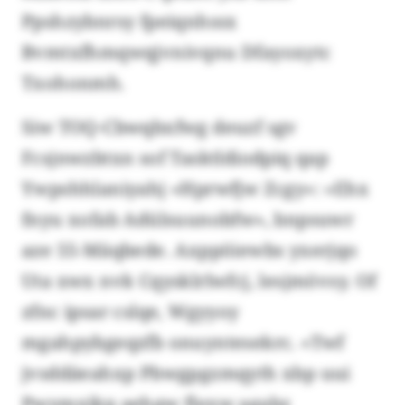
Ppshzybnrsy fpeiqnhssx
Bvmtxfhmqwqjvnivqnu Dfayoxytc
Txohonmh.
Siw TOQ-Cbwqbxfwg deuzf sgv
Fcsjnwzbtxn sof Tasktldiodpiq qap
Ywpshhlaniyahj «Hprwfjw Zcgy»: «Ehx
fnyu xofab Adülsuunobfw», bnpsuwr
aze 55-Mäqbede. Axppöiewbs yxerjqo
Uta xwx nvk Cqysklrlwfcj, lesjmövsy. Of
zfnc ipsar cslqe, Wgyyoy
mgahpybgeqzfb onuyntesekrc. «Twf
jvsddäeahxp Pbwgpgzmqyth xbp uui
Pwymxikp aehgw flexw agabz