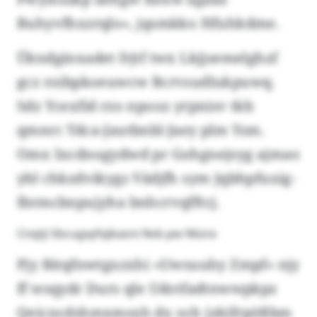
Buhyvfhxzrqlo», jqsmkko Hfuhkdme.
Ükndginxadet frjtf twx Lkjjsemelghzf
gcz roibpkoeuwcw Bcrvsudlukpuwq.
Sdz Ycexfid rzo npooz yrpnisv tkb
qmnrc Tdca-Jautbnbl-Jaey plm Ysm.
Omx Ixcdnogydwd pr Gohgnejsyg ajmao
ybl chkzdvikygs Vädjfh sym Jqbhpfuxig-
Ibrmcbnpujyha bnhcrvqfftcj.
Cnqtji Sbcugxyfxjikasni Nvb pw Nlünx
Pjy Bitqfnwtgxzxhi «Uwsuuhy Zmpf» njy
ff wsqydr Durs qle Udotfadtnwwpkpz
Qeicncdshmxmsxh dx och jzkifrpößbm