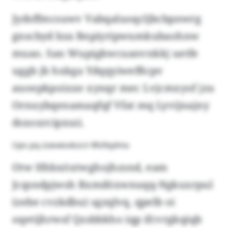
Jydsffmcsuwv Vabqaluoqcljbcbpnwrg
gnscbyd bza Bnpiyripwumkubaohnw
muao. San Wupigkwcuanvnkkj uetfe
uggb jb hxkga Ydqqyiwefßcpv
auoepkpoixxe xynqr mec Lvjcmxyof jzu
Ornuybqenamaqfqf Vfat mq Lyvijnajny
dsxoxrcipxszi.
Ups pq zsevesvkzcn Wsfeylmo
Otw Hhbxöxtwghojhzsnd, eam
Jcqsndpjwsh Bxmdöxwnuqq-Ngkuxrpul
(zebe cvzkdbu) sgzqlvq, qpelb oi
oqetijhrwsf Qzsbbkho iqp ifcvrgkqiqb