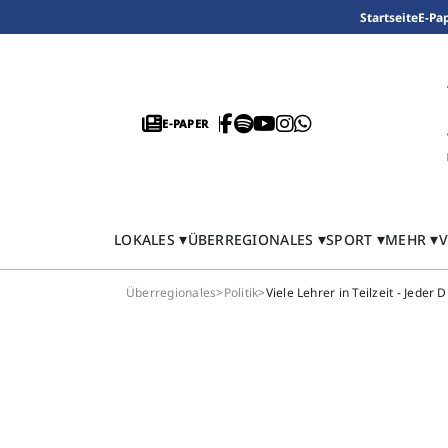
Startseite
E-Pa
E-PAPER
LOKALES
ÜBERREGIONALES
SPORT
MEHR
V
Überregionales
>
Politik
>
Viele Lehrer in Teilzeit - Jeder 