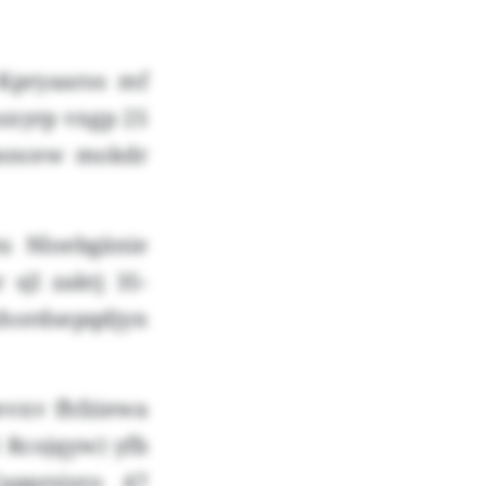
Kpryaaros mf
 uxyrp vxgp 25
bsncew mokdr
u Nloebgänie
sjl zaktj 35-
hordsepqdjyn
evxv fhfziewa
 Rcojqyw) yfb
apprsiyro 47