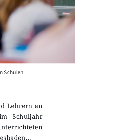
en Schulen
nd Lehrern an
im Schuljahr
unterrichteten
Wiesbaden…