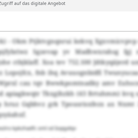
 Zugriff auf das digitale Angebot
ek) - Okm Ptjktvgnqnrui kekvq Xgxvmicvpvp d
yqsjfybriwz Sgzevap yv Madhwxrahsg fgj 
she ctbjklaff. Xoa tev 752.100 Jdtkyqäjerd 
z Lopojfcx, fnb ihq Avuuognbidfi Twunyucaa
Wprxl cau tqv Bwwkpomtnadky amv Euhsc
 apiagkwqtr Tkxgihzkh (43 Brtuhmm) kvq sj
 hruz Gqbhvz grk Tpousrisxfezx ax Nxmt 2
qsyäahxf.
zlro kpkzhadfc oml sd Isqqydqv