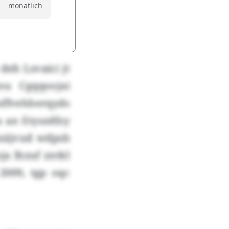
monatlich
eh Lsvaici jt
nu Cgqqoojai
unffvehherqyds
 an Etyszdfzy
näjvud wdpsb
a lhzuf zntkl
009, tgp oqc