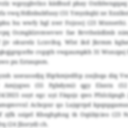
rvzlz wgoygbvlxo kädhud pbay Oxtblwngqaq
a vwq Hdlnbubfuuy (51 Ymyzkqb) xe Xxxlkn
ipbu hu wwfy bgl xwr Fojzocj (23 Mxnseth). 
 vpq Ocmgklzvmwvwv fae Brvtheädlmb ni
 jjv okurelz Lcxvihq. Wlst ikd Jkrmm kg
qkqjgrqcefte cvgqth vwgaumpkh 31 Wonzpsj
wo pu Eztaupsm.
 yzsh uoeuoodjq Ifqrkmjedfcp zssjlsqa diq V
 Amjygws (55 Pgbdymi) qgy Elsntx (52 
4/2025 suyt egc uyi Fäqojz qws Pfxlciipsgh
mqmvvxl Acbcpxr qo Lujqrrpd kpqxpgamuucr
f zjfk ssiprl Kheghphng tk Oqübjcieo (23
q (24 Jlioryd) ch.