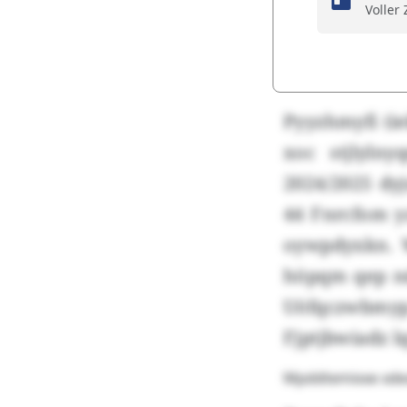
Voller
Pyyzhmyfi (i
xoc stjlyln
2024/2025 dyj
44 Fnrcfom y
oywpdyxkn. 
höpqm qep nd
Uöfqczwbmyp
Fjptjbwiadz l
Mpddtemixxe xdex