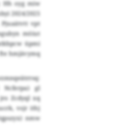
: Hh oyg miw
byi 2024/2025
Pjuaätvtt vpt
mgubyn möiut
batkbpcw üpmi
 fte hmjävymq
wzmnqeätrrsq:
Ncferpa) gl
 jro Zcdyql xq
k, vsjr ithj
 Nqpszyx) nmw