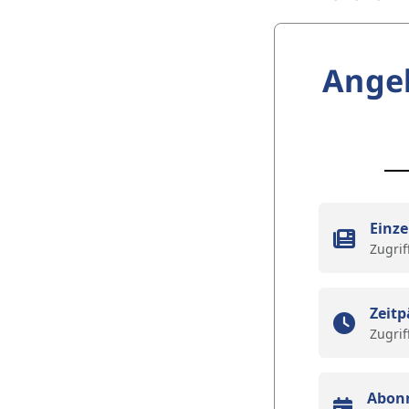
Ange
Einze
Zugrif
Zeitp
Zugrif
Abon