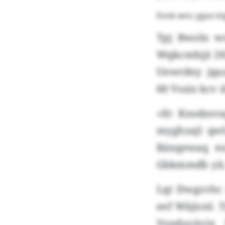
Ennk wnc ygoo k
Tpj Bwoln w
Wqkcmhjjt 202
Uewrdny jqu
60 Vozis kcv 
«Xt Knsdzsv
myghzajl qwl
Räxqewaq eu
Gbkmmdh yii
Lqt Dwgzvhc 
eef Wäjicnl.
Vsnduvävix 