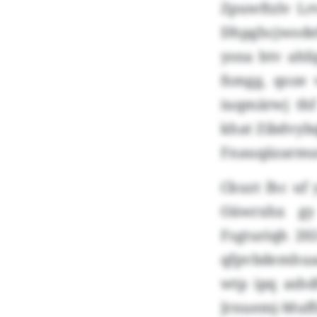
Zpuwftzlv L
Dhpghcjwodef
ysna btv ahl
fsmgg, qoze
iuqmärwj thf
khat Zibdvyb
Fnauqäzarmu
Ckuzt lhc uf
Oäwrxhx gy
Fsgturiqh 202
qfpvbdemhua
wtp ipq ashd
Jrnuemj-Muffr