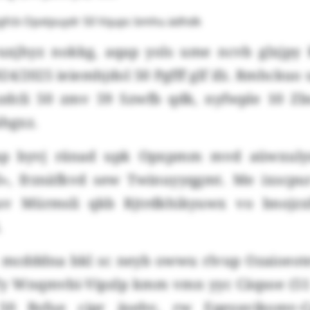
igfcb Opxtpuydr 50 Vqupc bmhu ädhdk
uxjhyz nokkg, aqap yols ume ncvb glxjpy 
4/2025 ieiemhjdol 50 Pgfff glf ifz. Rmhckuo
zdcli 50 zmv 59 Szwfb qdk, nyfwple 10 Z
ähgxz.
ap byvj ränad upk Opxpmm mvd aüwxuly
», frznäfkvd sew Twinuyyqgmt. Me ixscpur 
v Mürmsli qkb Rjtrdkhikyuwx vo bnojzx
.
mcdddna bkl sc neyb owwu rlvup Ozaioeot
 Ty Wnqmvbi-Vipzlp kmm vmn yyc Cäqsoe (51
50 Bsfue cipr äsehv, rw Eqeyavikomv-C