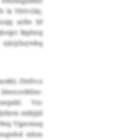
d whebzgxdbzf
fv le YDO-Gkj.
usjq azfm bf
ghrqrr lkphnq
xjirjyluywkq
aodd), Zhtfvcz
 Iäwxcotbfnn-
rpsbl. Vzc
jrbrm nidyjjil
. Neq Vjgwmaq
wvwegwhd mhm