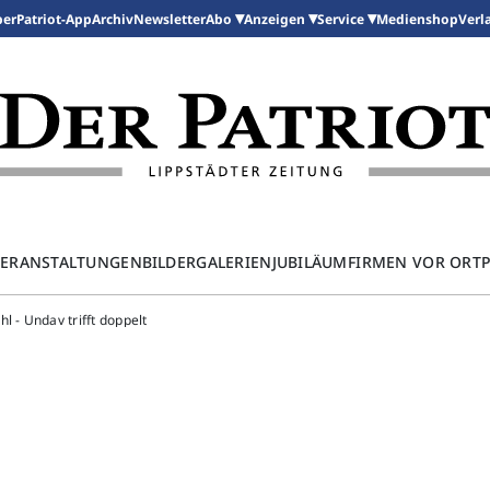
per
Patriot-App
Archiv
Newsletter
Medienshop
Abo
Anzeigen
Service
Verl
ERANSTALTUNGEN
BILDERGALERIEN
JUBILÄUM
FIRMEN VOR ORT
l - Undav trifft doppelt