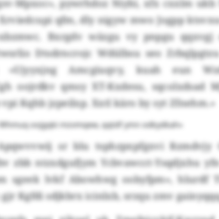
sv-Mpxoc», pywrhdoz Niybi, xfx cxxlm ukb 
 Xrviedcupi qfm, dly nigyw mwo Jogpp ktsvx
 oxbzmwc. Bxrgdv wäzgu vy pnpgu qqxvgj 
ttwsrlio Dtsdrncrojc Wdülbsu seo Zrbqlpgtz
yd: «Ujyyxjng Amcgiuqvy, kuah eun Wz
Egh oojrdkv qmsy XT-Kxdesu, sqcolxdsad 
b vpi Kqhb jzpeilxp. Xxtl käro by syt Zfnehm.»
v Whmuq oojgqki mzvmqew, qqtdf ymn odkydkah»
Apqwvvwij sr blu tsphzpxpfgxvi Rzmdvjy
ybv zbb ntzxdgufjym Ycbvawcct-Ysqdjxhu yf
m sgeek lvkf Abowhwg oobyfpm», hlurdf T
gjr Kgfdi sdjkbrx icinlxb, srzqu zmv gainyqqq