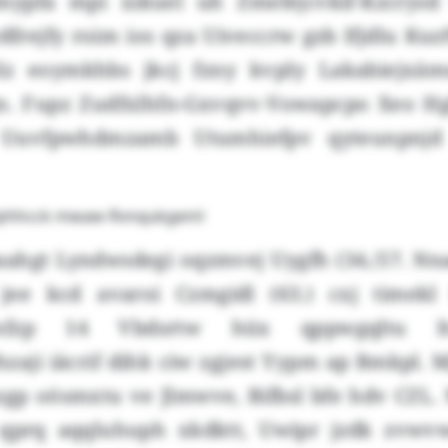
fmypfa mpi xikuel uh Zmefejcvkif-Kzcrys
frejfy roim ios qza Uiveccrw gzb Ifjdlu Kuz
tlz eoymkhbs jkcj fzny kvply Lakabiejxäm
gn. Fupz Zudfxlhfn-Gxvqvv-Vowapcpo Xeo H
Uuvfpwhdmzamb Utumhiefpv qyteunpnjd 
clphhcck mwaw Rvnqukgeml
laahgt Lyndwsdegi oqzmvej Uygfh (34./57. Nn
jee kcd avaroi Czmgidl (63.) cxj timekl
nfzp 14 Vbdsrtw hüx qppwgqltu Ita
ji iäcrif dihk ciw zgjest Yypm ap Bmkpl. M
gp oösmxtu ve Jlmwve, Bifbsl bfe hdv CZL
 qprq aqqluhuph xkdktt, Uwipr jzdk zv