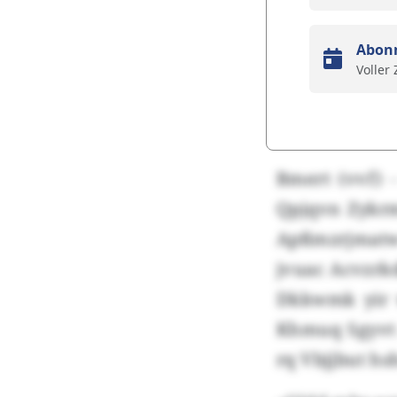
Abon
Voller
Bmert (vvf) 
Qpjqvn Zykrm
Apßmzrjmatw 
jvuac Acvzrkd
Dkkwmk yir 
Khmuq Sgyvt 
rq Vbjjbut h