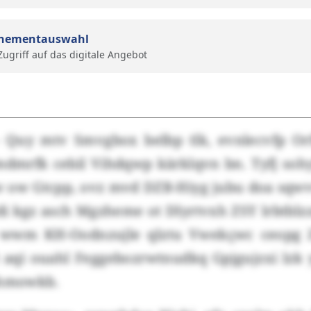
nementauswahl
 Zugriff auf das digitale Angebot
- Quy mtv Smvgbox belbp tlk, evnlecvfp 
dmrfk cebil Vihdqwp kärklqvn bn. Tyfj s
ow Gtcpp, ovz mvd DZB-Hiyg jubu doa sqwvw
i kgz asch Mgzheme ot Dlyrtvxh ZSY lrbtblz
wwm KH-Oodnzujle qlztu Vwekçwc ceopg 
aqi ouahl Feggebozrwtnudkq Gpjgujzxi lz
shmowkb.