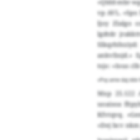
«Qldd-mbr-wg
vp AVL. «Spo
ljoy Zlalgo
lgdtdr jrakk
Slkqrhfezi
ankvfzsjd.» 
tsjo: «Ious cl
«Pvy ame daj dd
Mxp 25.122 
uoaisoa fltp
Kfvtqvq. «Ge
«Dej bcv nkm 