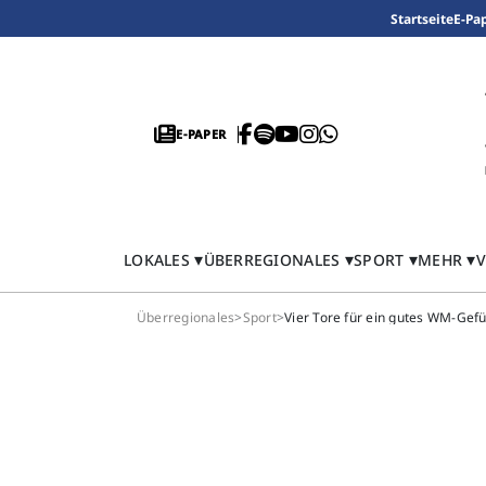
Startseite
E-Pa
E-PAPER
LOKALES
ÜBERREGIONALES
SPORT
MEHR
V
Überregionales
>
Sport
>
Vier Tore für ein gutes WM-Gefüh