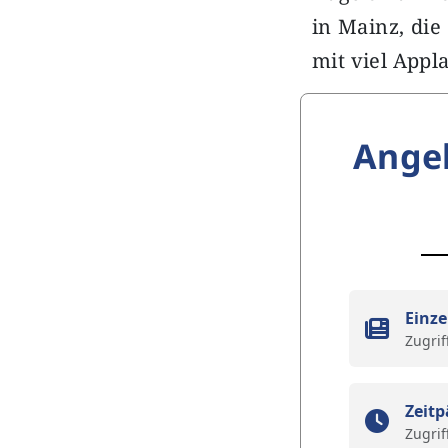
in Mainz, die
mit viel App
Ange
Einze
Zugrif
Zeitp
Zugrif