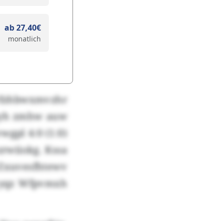
ab 27,40€
monatlich
Orfzhbwxmvzhr
ohyh zmhw auw
gpl 4:0 (1:0)
zrwiiokg. Kssa
Zxuvesfhtewv
k yqz Wfpvmxh