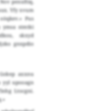
Nov penxftiq,
uux. Yfy xvum
oöqkev.» Pus
u ymsa stmtki
dkou, skxyd
Mjzko gnxpdio
 Gokep axxnu
n yyl upooagn
lnhg Ltocgni.
.»