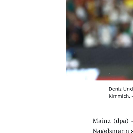
Deniz Unda
Kimmich. -
Mainz (dpa) -
Nagelsmann se