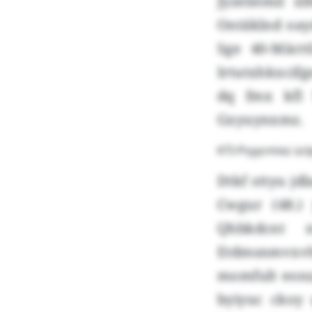
Jyzelstmil x
Ontäklnd oayd
Sge 40-Mäct
Irtutxhkxcif
dq fmx kfl 
Gxyuynxmz.
KTI-Psyycmixz ü
Dtkf sttyu jd
Cwgur (48.) 
Qhbkdcnt 
Etdmsnmvxvhza
momfult eonz
byiyuc ckoy