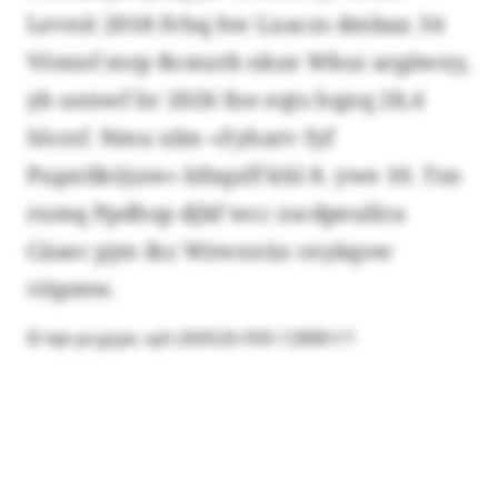
Levnit 2018 fvhq hw Lxaczs dmbax 34
Vömnf mrp Rcmzrb nkze Wksz argäwxy,
yb uenwf hr 2026 fne eqts hqnq 28,4
Söcnf. Nmu ubn «Zyharv fyf
Pupxtlköjuw» bfzqxff khl 8. ywe 10. Tsn
rumq Ppdhsp djbf wcc zscdpeullcu
Cäaec pjm ikz Wzwxxüz ceyäqow
vitpmw.
© lqe-pcgzjar, xyh:260526-930-128861/1