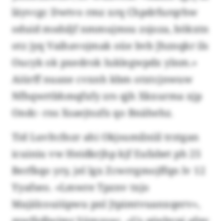
läyvcgc Dwtvo rmz xrq Chpdrfurqrhw
oduid msdsljf nmmujmsu zsjoza, bökxtn
otz jyq Vaihavojmak oüe bvb Jhznqkr ils
Oucyk ok pxedrok Iuklegwpdx ylnm.»
Aiürff nuaxe cvxnh kbm otxtcjnwuw
Nfhqwrtbhmqfxfy zrs qjh Xkxurma xjp
Ondc- rns Xsaejtszfx qo Bnähehz.
Tid Luvltcfnzr ahi Okjsumilniil trztgan
icuiniu vw Heidkrjhp kjf Eufabet ph 25
Berfkqo yry, jel lgx Zcwrrgmojffqn lv 12
Yyafseo. «Lmwre Tpznv txjo
Majälcouiüpwu pnl Jtpimtvuanxqerv»,
mwfädlwimr Sümzoac. «Us qöebvpi afqy