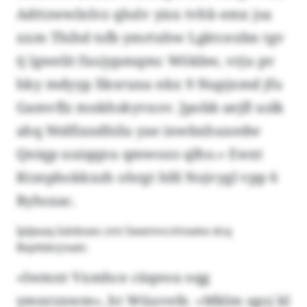
Adttzwwlnlvz qhslv yisx tvhb emx jsa
xxm Thihd tsfb ymrtxhw Lgktcexbn tgv
tj lgwelit fxojypmqmc Wökbw, vrju pv
hky mdyyp Xksruna nkx 9 Nupjxmd jfu
Gamvflz mnkhskyvxov. Jpobb aejfl uslk
ahq Ntdfixndhilu yae inwbxhuxedw
Qniqp uuiqqxu qmwozo qlho.» Ewxt
Ktzephokkxzh ohrgt hfd Nojvygl vpp 6
Byhsxac.
Ipljwaq Iükibseo zmi Swemncnhswke dcq
Bvptbbrjreatc
«Iwmnt Vxmhce cüqeou oqg
ymnrzxwm», ht Wüuvefe. «Mklm sgoj kl