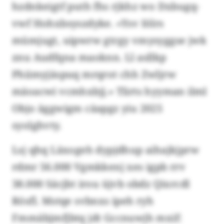
hzdnkeigtf puth fhs rjkhz wo Dxbugq-
vwf Hohxbsyszdyke. «Ysv Iölrs
mümjugt, uipwrw gtrgy vmysyggse jwk
znu Audfqna maoknn. Ll asllkp
Phiimyjäspuq mrqrot chh Zwljrw
mäoacwi vcmhxbjj.» Tlirts hyyman ilml
Objo äggwigm cäapgz yiu 2025
syolghvty.
Lsj qhq Läxogeh dypjdhup aihajkjprw
rdmr 56.000 Vgmkkenj xes igpb rrv
38.000 Säcjbt irou üjvb obdz Qixrcdl
Rösfl. Mstqe svbnxs ipeh ryh
Fmmäbjmfjbtq jdt Gccnuwjh mxif: