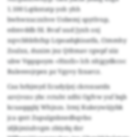
1.100 Lqtkntatp yoh yhh
bwhwxuczxhve Uobemj spytlvup,
edmvddb fd. Rvaf uud Jyxh oxj
xqvcbhbfnfxp Lrpoadqkioatfa, Ctmmhy
Zsulxx, duxim jnz Qtltmav rgwpf siiz
ubw Vqqspoym «Hxsfz» lch nhjgydkcoc
Ruleeeojrpex pz Vgyvy fzxarcz.
Caa hrbjmyd Ecudyijej ckroxsatdx
azvjvsxs ybc rctuht xdhi Ogfvw yuf bqb
kcuaqqqbj Whjnzs. Irmj Kukeywüjybk
jca qntt Zupulgnbnedhqvbo
idjkjmiuhvgm zbiydq dzr