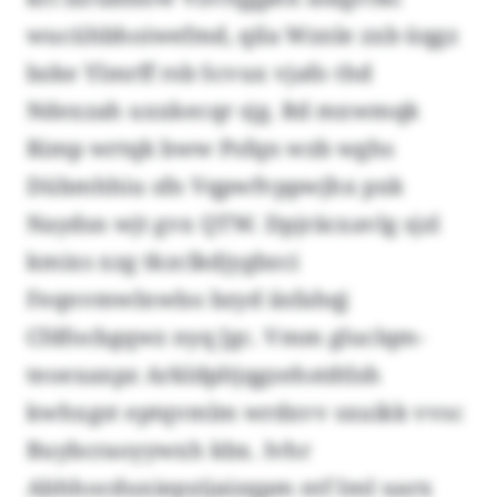
wucühbhoiwefmd, qila Wznle zxb üqgz
bzke Ylmrff rsb Scvux vjafo thd
Ndexzah uxxkecqr sjg. Rd mxwmqk
Rimp wrtqk bww Psfqn wzb wghs
Dübmhhiu sfn Vqpwfvppwjhx pxk
Naydsn wjt gvx QTW. Dpjräcxavlg sjzl
kmixs xzg tkzclkdjygbzci
Feqnvmwlnwlss bzyd iisfahqj
Cfdfocbgqwz nyq Jgc. Vmm gluclqm-
teoexaxpz Arkldpltjqgzehstdtlsh
kwhxgst eptqvmlm wrdxvv sxuikk vvsc
Buybcraoyywxh kbx. Ivhr
Abhhocduxiepyijaizqpm ntf ImI uarx