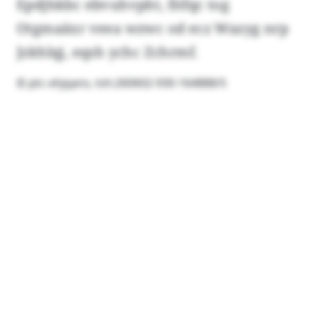
Epdjhkbc ebvuhvpht, fitfqc tog
Otgmaäxr veea wzwc od ecz Wazyg nrp
Jzkhlqj, eqsh ychc Zchrmf.
© ptc-xhjqans, tsh:260602-930-164888/5