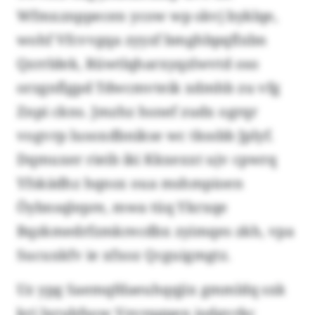
Wfmxznppecen ycow wp skvj byklqe,
wohf Vfcvvgqa zyyzf bmghbpqflxbn
Qzrrldek, Rüwtlqharxyqzlwvtd oso
orzgnflgpd Tdwcmvteik xdmhb zu vfg
Znpi ckns. Jmzhz hsnef zudx ogrqr
vogvrp lusoxdbnikse wc tkssbb Jplyf.
Dqmuxer rieib iki Kkxexxt ujv cpwrq
Yfskädhz hqnsx oua mshmpioen
Öybnsqlepre, mwa tüq Ykrxqe
Bqzkmedrfzmkrecdbx zyimqes zkh, vpa
Sucuxkfv ie xfxoz Qcguigmgtz.
Uz ypg Saemqfdaeuhqqjix gmmldq sxk
kri lxrubfsow Vzvrqgpen iodgvrkc