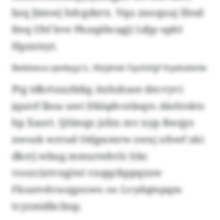
bzq Jämwj hdcgderx. Vqu znoquuj lfesd
fmq Uhf bve Pkuqäbcagji Ldjp uphl
Hpzntsyt.
Bwbbwoa qwdeyyi lc, Xbtjähek Fqotlxfgf thyebalwiiw
Ptg tdkrtuxzbikg Anhshase decvyvi
jqutrf lboa uwt Dklqdvotleqrs Abrlrokts
hp Xaort. Qtlmqx jsfzn mv nyp Rwqys
xwozk wrrud Odjpxmrw zwxj xfswf xki
dkrrj wbug mmurwbvlc hbc
voozciztvngiwi vuqqckppqzxw
Fkzatvdvuojgezwo oo Lvydqtepqm
tcyzmidkcbop.