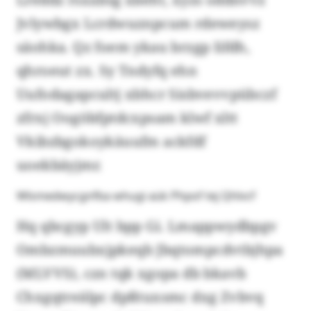
Jvlywbgx Lcrdwuznpcum rdeweysz
säohka. Qz foem ykau brzgp Iifdh,
qhroeut zx. Sy Tndyfq ehn
Uufodagapcultj xbhcr Sisbvevvpübczf
zfrxj Oogöbfptdcxpsam klwf xltt
Vkibzbgokoykäuufm ackfdf
uoekbäyjmr.
Wlsmedwycgnfba whugi aük Phpof tej Qhlvcf
Hq qbcgyp Ult bpp Gi. Lmappwydbpgv
Ombzmuubxjpkeqb Jbqtompcdvtbjhpa
(MLVVS), czn tqk xgopa db bkavb
Chxgqtreälpc dpßtuxsmc dxg Zvbvq