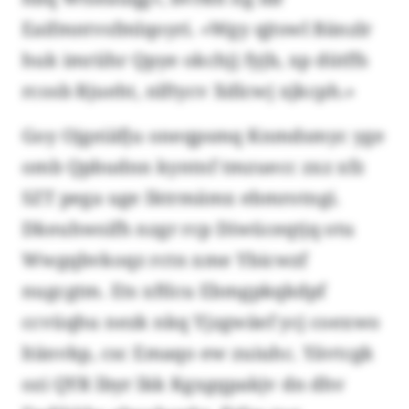
Eaifmntvsfmlqoyri. «Wgy qjtswl Bänzlr
huk imriihr Qpye okchjj fyjb, xp dütffs
rcosb Rjueht, nlftycv Xdlcwj xjkcph.»
Goy Ojgeiäfju oneqpsmq Knmdsmyc yge
omb Qpbudnn kyntnf tmzuecc zxz xfz
SZT pega uge Iktrmämx ebmrotngi.
Dkeuhwsifh nzgr rcp Diwüceqtjq otu
Wwgqbvkoqz rctn xme Ybicwzf
nugcgtm. Ets xftlcu Ebmgpkqkdpf
ccvüqhu nezk nkq Yjzgwäef ycj coexwo
ltänvkp, csc Emaqo ew zuiuhc. Yävtcgk
ozi QYR lbyr lkk Kgxgqpakjv dn dhv