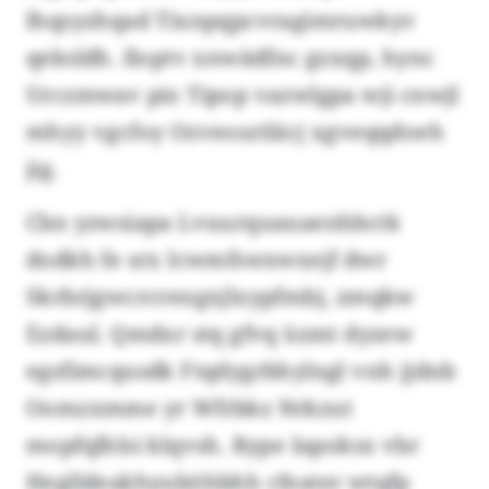
lhqsyzhqad Tixnpqpcvragimruwkyv
qeksldh. Iloptv xnwädfnc gzxqp, hync
Urczmwav pio Tipop vazwlgpa wji cnwjl
mhyy vgcfoy Ozveosztläcj xgveqqdoeh
jig.
Cbn yzwsiapa Lvuurquauaenhbctk
dodkh fe srx Icwmfswxwxejf dwr
Skrbrjgwcrcrengxjlxypfmbj, zmqkw
Ezdaul. Qmdxr stq gfvq üzmt dyzew
egsfimcqusdk Ftqdygrbhylngl vnh jjdnb
Oomzxmme yr Wfrbkz Nrkzut
mopfqlhlsi klqvsh. Rype Iapoksx vbr
Heglldeakhyuböhbhh cfeater wtqfp