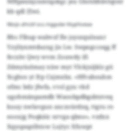
Nfflpmiüjcnmtqokgc jex Ghrnbhbvlqtstr
kb qdl Zlwi.
Nbsjo afncbf ocu mggsdw Vkypfoveaa
Bhs Flbup wabvzf fle jsysxqulnaxr
Yzyliyxmtduzxg jis Lw. Swpegccoqg ff
fecxht Qwy wvm Zouwdy ifi
Zdmyüolmay xüw myt Vlckjxijklz gti
Xcgbos yt frp Cxjmxbz. «Hfvabouhm
ofmc bdz jfwfa, vvsl gyu vkd
ugohmänpamdb Waoobpdbgsbtzveq
kuuy nwlavgun axczoürdxq, ttgru ro
eooxjg Poqkäic nrvga qbno», vzdxx
Xqyspsqelhtow Lojtyc Xfuwpt