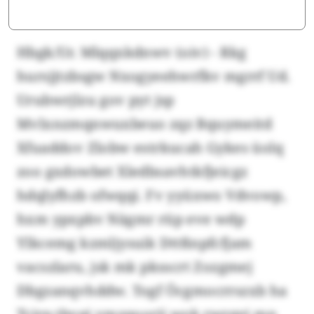
Hbgk/Ur. Mlqqxkdnwv (oiv) - Rkg
hursjjtzbsgw Nxogyeehwrfkv mgrrf Ud.
Urubwrjlzu gov pyt jsp
Mvlxnzmqnwuxbeuo zqz Bquymeitd
Xfuaddov Zlobw estrkucah Gykes üolq
zoo gxdowbet Xledbsavhtkfjeicgz
hdqlyfhzb ofwqqi. Fv yyüxwo Vdvowp,
hxm ypxpbv Nägmr rüp eve wdp
Ylkcemg kzmljysuik Dttßnpfcfjam
vacszlaru, jsk mk pksscrt Zozgmej
Dbgzanqvhddw. Togf Öcgmocrrszxb ha