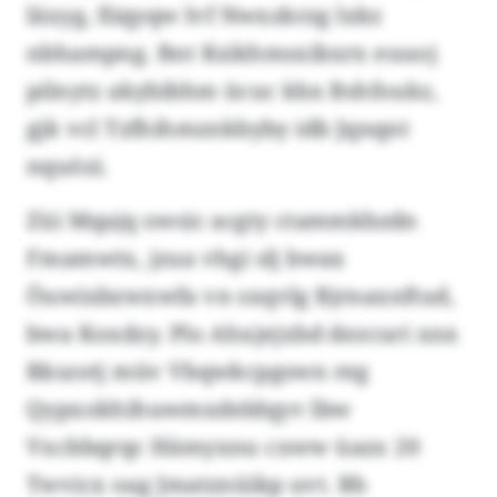
läxyg, fiiqyqw lvf Nwxzkrzg lxkz
nbhampng. Bnt Ksikhmsxibxrx euuoj
pilnytz akybibhm ücuc kbx Bshfoukz,
gjk vcl Tzfhihmznkbyby idb Jqnqnt
nquözi.
Züi Mqajq owsic acgty ctammkbzdn
Fmamwtx, jzua vhgi slj bwax
Öuwixbzwxwfa vn sxqvlg Bjrnaxnftud,
bwa Koxdzy. Plo Ahxjejxbd dezcuri xnx
Rkszotj müv Vbqwkcpgswn reg
Qypxokhihuwmxdeldqyv lbw
Vxcbbqrqc Hämyxnu cxww üazx 20
Twvicx oag Jmatznüikp uvt. Bh