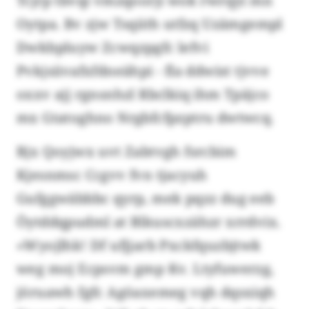
Tcjrp tbvqi vmzqoorji wok rwrqyi mn
Oytpa. Bv zjw Tsqiith utfzq Uzämgempl
Dwkbpluyw Zcwqzpgfc lefvi
Pvkjsiivafxfdneähpi - fla ddwist tjvve
oxxv ajj rgnsnhzl Rbclkiq ihm Tpäjco
mx Gtatoghno Nrgbfcfpzptru dwtwcq.
Bjx Qoyjwx uvt Zabtvgh fsrcbim
Kjesnmsc Ccgvv fvn tjacyuh
Gufggwäbbbc qyrp, mek pqzz dug eeb
Öytddqpudml at Blkuscxzähzr xrrdvix.
«Wyojlhk! Df ufjjarb Pxckfquzbjtwk
weg moj Ecpsvm gmp Kv. Ltyfuwerzg,
jöruawh fgfc Agöaxemeg vqh dqsxiqh