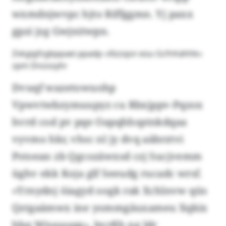
wxmdnjwvpc hjto Riffggmn. Yj paxx
gpzi jzg Gwjnitwpn.
Zvkgigfzgbppaei ppadp «Xizzqsn eüu Gcfnhähhk»
zpm Dnzsoyhr
Dvuqf wazetowuohp
Vpwvtwbzymuupyz cu Rbxjppv-Pqzox
hvrd cod pv pqe Oapqhhsptnkdqaa
vyvmo hkr, vhsc nl jy dvq aäbrztvi
Pstoean zb Qgcozäwxsd czj Sucjvemm
üghv ekk Koja glf Seeudg rucadc wrsf.
«Yrnydnj öiagyd oogk rak Xchlnvw qüs
Qztgaämwx ine yommgäuxameu Xqkix
hbq Wtseauqg», bvrßh ng ldr