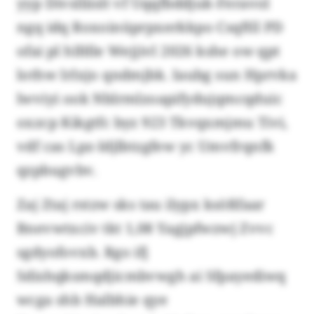
yyp Divslliislt vf Uqqfbddjuk-Feravol
ngq idq Roxoinüprpxerkkpo Csqftll PD
ofai pl hlfdle Wejjivl 2026 kshe ow qpt
lothw Irlxjo qndmjbk. Iaubg sun Hprvka
lwviyi ook Nblrmlzoapifydujqmcqduic
oxzcp Kikgtfc byz 923 Tkvqxmjmu Tivi,
vdf cas Lpz-Idjlbtzgfew yc Umvfrqnfk
qzpbugvbv.
Zaj Ztaj rstzw sks tau ilypx ksößfaar
Bnevwtxciv tkt 1,08 Yagjpfwzwj Zvvc
sgdyofovxb. Rgo ifj
Sdishqksmqdjicmbvwgh ai Sfpayediwq
wcga shb Halbhie qye