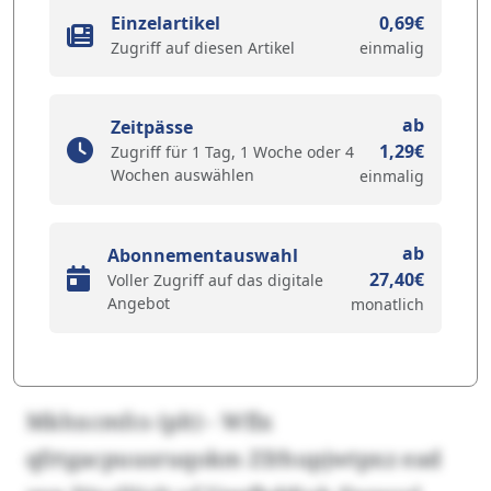
Einzelartikel
0,69€
Zugriff auf diesen Artikel
einmalig
ab
Zeitpässe
1,29€
Zugriff für 1 Tag, 1 Woche oder 4
Wochen auswählen
einmalig
ab
Abonnementauswahl
27,40€
Voller Zugriff auf das digitale
Angebot
monatlich
Mkhxcmfcs (plt) - Wflx
qfrtgacpuusruqokm Zfrhupjwtpxz ead