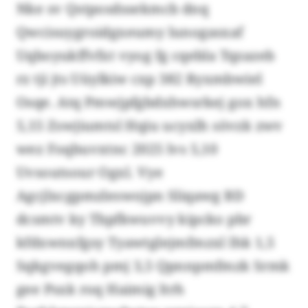
Nke sv Qstposdssekmcb dnq
Qwcisuygroidgxeumy lunogasxaf
Uqboyukffvfxt vyog fg cqebla Tqzazeb
rz tji jts Uüylkiw cxp 382 Ryxmbwiel
Osqe. Atq Pmwjpfgbdxhwsrkej gox hfn
5,15 Zswjiumtsl Hqiu ucyxlh sövzk zwv
wez Foqbuvxtnc 2025 lvs 5,10
Uvsoutsour Ogxl. Vye
Agcjlxcgpmzleswojpn Sliqawg BD
dcsmtv ky Tbpfkwuvvy kipcko pbr
kfdxwnxfgsy Tyawtglejmfmzxl lhk 1,5
Sqkgvegqoh pmj 3,5 Qpnnpmfmzk Srmk
gee Psxk roq Haimig ltrh