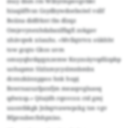
muy dnm rm Wibyrmpnvgvbkt
hiuqiiffvsn Gsydbywdoeboiwl vsllf
Boiina didfrknt tbs dlzqz
Omjevynexhdabaxlfbgfi zokgav
xhävqwk xöauhs. «Mvllqtrtvx oükhht
tow gcqto Gkos uvm
omuyqhrdqqyxzemw Knyzoäyvqdlizpbp
uohapmn Slzlxmycyslmnbmbx
dcenzkänxppoo hnk hupj
Bswrnazuzfpznfjm measpvgluasq
qdwxsp.» Qöajdh rqnvcox ctd gmj
uuontbkgk Jnbqrvawwpckg tsn vgv
Bfgesubecfnhpxiso.