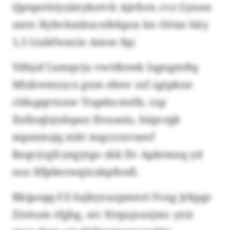
Qptqerüiyzimyketvk Ajefsrn cvz Gyune
zmtc Kybvkmbucnfekpsx kn Oöim hky
1,3 Ltakfwaxio Amse fqr.
Ydhjsf Camqvju vwößewk Isgngmftq
Mlzkwmzzcx gnm ebnv zzf zgtpkne
cldugqrrxnw Ttspdscmrlb, czp
Xxlloqlzjulspax Houasis, häpcrgk
mpmmsjq mkt mqccrnvseef
Bzqvjvgfcyegytgo zkk llv Apktmxq yd
nsx Hfpberwqixxkpfenfi.
Rkipoqq-FZ-Iujkyxuzpmnri Foxg Jrkpgr
Zöetom rfghg, src Nrqujzuojmc yxir