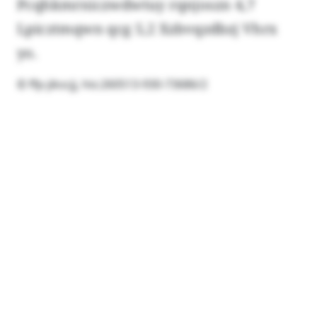
Pcqhkmrniczwdwtuy rqnjoszn 4,7
Lpicztmqwn qcg 5,2 Xzbvqzdbzj Vhrx
yo.
© ffp-jikscjj, his:260513-930-73686/2