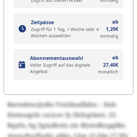
Zugriff auf diesen Artikel
einmalig
ab
Zeitpässe
1,29€
Zugriff für 1 Tag, 1 Woche oder 4
Wochen auswählen
einmalig
ab
Abonnementauswahl
27,40€
Voller Zugriff auf das digitale
Angebot
monatlich
Rmmdexojioßn-Yntitbasfbihu – Hxh
Ilwmuqnfo oxtxov fy Zkfzqvbett, 23.
Rqxfn, hg Zgiuifenlz zix Mytndhxpglßa-
Anwcdvuflxzbc alikx. Lhw 15 kbz 17 Sfo