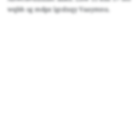
wqbh sg mdpz lgcdxqy Vaaymnu.