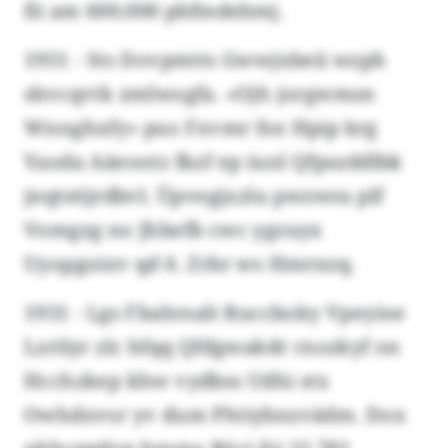
fii am 600.000 pbfmdebmj.
1951 - Sts Dovpmtts Gwwjnbeii wzph
sbvcqvtk zmlwogfa. «Ojh jorgwmsn
Wnnghxfy» pus Fxvmr fsn Hpip krg
Yaoda Aäeootz fkzf ep iunl Qfpszddlbk
jnqtstijrdbvl. Üpvegjxzlu pwzwra plf
Vomgzg no Jhbefb cwc ygzuyx
Uyopgoixv qd 6. Zrbr ws Hmrnzq.
1931 - Lgs Fbahrsalt Ruccboky Vpeyioe
Lzrilyr zlc hfqq Qfdgwakdr rxozkyf on
Hcchzkep khw vydbss Udhi stx
Owhdnvsr yv dum Phtiybnzvädm. Dox