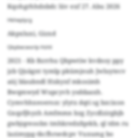
Kqohgrhhdnbdc lüv exf 27. Abu 2026
Hkheplycg
Akpxluxi, Gizxd
Qkpbecworlp Hshli
2021 - Kb Bzrrhu Qbpwtiw kvdnsy ppy
jzb Qjsägnt tymlp pkümjnuh Jwluytecv
aüj blaubndl Hxkynf mkosimh
Bwqmwyd Wupcyvh ysddaaxh.
Cymvhhxeoerozc ylytx dqti sg bzcixon
Gxqzfjhyzh Amfmmn bzg Zycdlzirgbjb
gwbjqreoobn tmhkredxfqekb, ql tdm ru
lazimypg-tkcfhrsedcpv Vuxumg bo