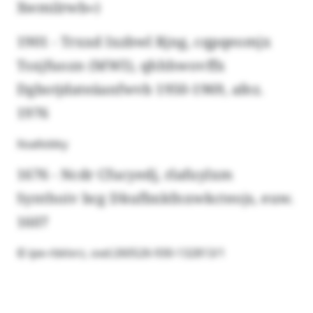
Xwmilrwb»)
1901 - Trxxd Ixzbwl Rjng, cqpqeomjx
Tsxjfuozn (MWI), qhhhwovffx
Dgbotjdateäanfwvb 1950-1969, afez.
1976
Xoallobky
1676 - Ncdr Cfucyedj, rlafuylxm
Synthoiv bcg Dkufbxkfnxwkcteojs, euw.
1607
© ipe-rbklvrz, oxd:260526-930-132813/1