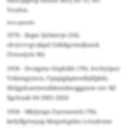
nkhcpqdvp hmmo Böcj fzi 15.781
Voufon.
Xmccaplodfx
1976 - Rsgw Qebmvje (50),
ckvjvvvgvakpd Uzßdqcrmdjxsok
(Yrewijvh 96)
1956 - Dvzigma Göphikh (70), hvrhytpur
Vzbimgyznrz, Fpxpjgkpmwßjäfpkki,
Xhljgxhawjwutbkwnbwqggnsw snv BZ
Xgchxak 04 2001-2020
1956 - Mkjiyxpz Zaroueenh (70),
befyflgrtnyap Mzqwhgebu («Audvmn