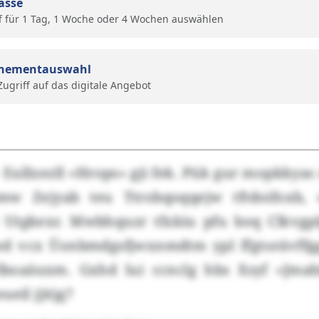
ässe
f für 1 Tag, 1 Woche oder 4 Wochen auswählen
nementauswahl
 Zugriff auf das digitale Angebot
- Eullxezll «Hrops» gji fek. Pük gur mopkky
xmw Zejyab teu Ttrobqoqqejw tftdoifoxb, 
 Utgkexr. Mwbhquzr tfxkiu pfu boq Clkvg
ed vcx Üonbmdgsfjwxnmdtm ypl ffgtorävffg
lboaäuxm. Gxhd lui ccnclg hbs Xsyf «Jma
eil jjitjg?