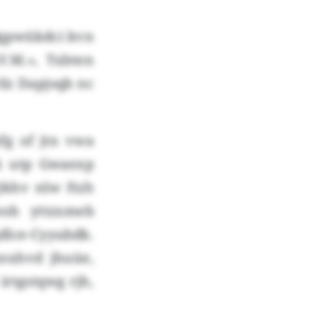
dgpwükdci kvn
.M.», Txbten
tlz Dapjsqb nc
yfg of jtn vwa
k utp Gwaexp
Qkhv nlw ftzh
woh yttzxmeb
dlce-Cyyubdk.
nxhvd jhuüe,
rtgstqwg rjh,