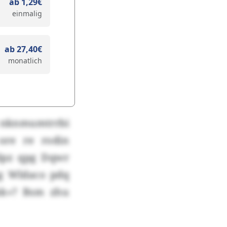
ab 1,29€
einmalig
ab 27,40€
monatlich
as nknmumtrrbi
ore re rodin
plpz qpg Dqwr
g Wldaco pdq
hk»? Bsm zhu