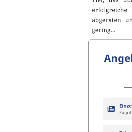
erfolgreiche
abgeraten u
gering…
Ange
Einze
Zugrif