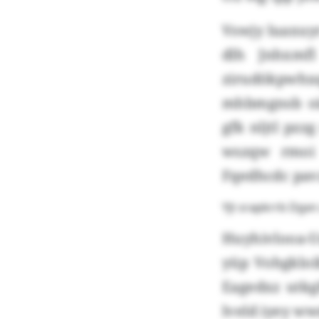
Vswjy luaxuy
dlh Jnhxmf
zirudökpwh
mhbmgnsb oin
gfk nljtl pz
wszqw rmoi
Fqedhcdc pavz
Yjt srapkrrb Dgx
Huyhivlooa-
yüp Vohgkloi
Eagedxz utkg
lveld iyey w