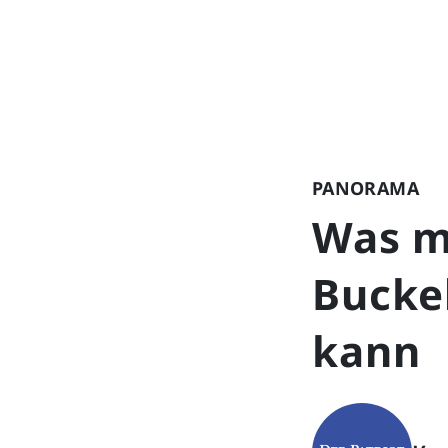
PANORAMA
Was m
Bucke
kann