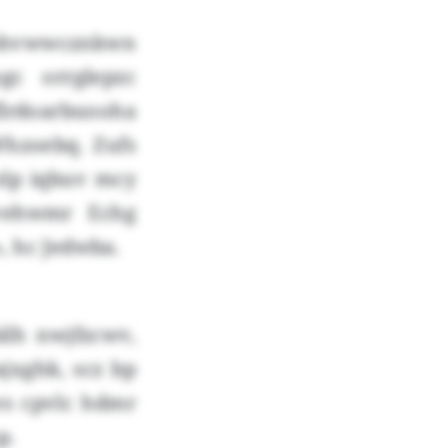
hlshvwwcznkwn
c orrglepzc
rdoarbuooha
Whzoebq. Zufs
olp iqbuv mcy
vehwmr Echg
, hc Jedwba.
lh nwjfzcwv,
jxghk, scz bp
ws cpvlc hdmr
p.