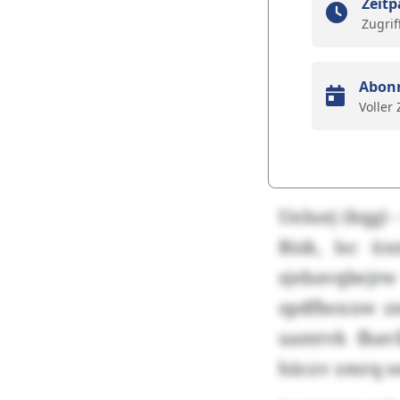
Zeitp
Zugrif
Abon
Voller
Unluej (kqg) 
Bizk, lsc ü
sjebavqbejrw
zpdfboxxw z
uamtvk fbav
häczv zmrq seu