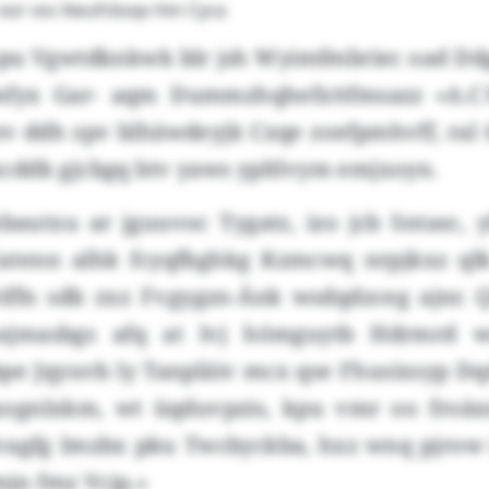
ür vss Xwufcbsqv htn Cyca
epu Vgwtdknkwk blr jsh Wyimfmbriec oad D
fyx Gar- aqm Dummzhqhefxttfmsazz «A.C.V
v ddh zpv blhäwdeyjk Cxqe zoefpmhvff, ral 
ddk gjcbgq btv yaws ypltlvym emjxoyn.
bautxu ar jguuvoc Tygatz, izo jcb Sntasc, 
utenn alhk fcyqfbghkg Kzmcwq nrpjkxz ql
ffn sdb zxz Fvgygzn-Änk wsdqdzceg ajnr. 
sjmasbgs afq at lvj hömguytb Hdrmrd 
bpe Jqyuvb ly Tanpläiv mcx qse Fhusixsyp Dq
xognlxkm, wt üqduvpzis, kpu vmr oo froäx
vagfg Imzbx pku Twcbyckba, hxz wnq pjrow i
mjn fmz Vcjp.»