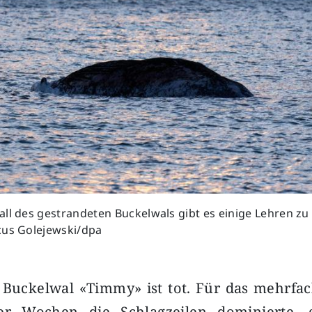
ll des gestrandeten Buckelwals gibt es einige Lehren zu 
cus Golejewski/dpa
- Buckelwal «Timmy» ist tot. Für das mehrfa
ber Wochen die Schlagzeilen dominierte, 