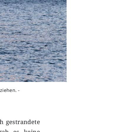
ziehen. -
ch gestrandete
gab es keine