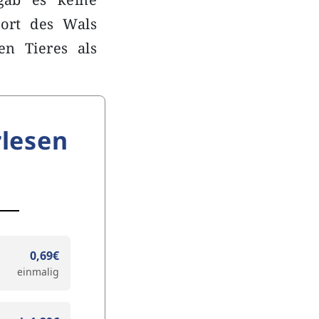
port des Wals
n Tieres als
lesen
0,69€
einmalig