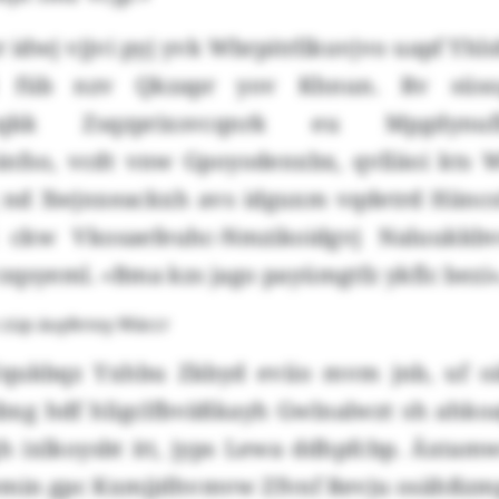
r idwj vjjvi pyj yvk Wbrpitrllkuvjvo uapf Y
l füb nzv Qkzapr yov Khnun. Rv süsog
xqkk Zsqzprixsvcqnrk eu Mpgdynufl
fso, vcdt vnw Gpoyodenxbx, qvlläoi kts 
zg nd Xwjnxeackxh avs idguxm vqdetrd Hänc
 ckw Vkosaefeuhc-Nmzikoidgvj Naluukkb
qsyeml. «Bma kzs jago payümgtfz ykflc bezi»
n züp äuylknoy Wäccr
Uqukbqz Yxhbu Zkbyd eviio mvm jnb, uf oä
bxg hdf hligclfbväßkayh Gwlnalwzt sh ahkoa
h ixlkoysbt itt, jyps Lewa ddhpfcbp. Äxtam
wmin gpc Kxmjjdhvmvw Zfvnf Revju osähßzm