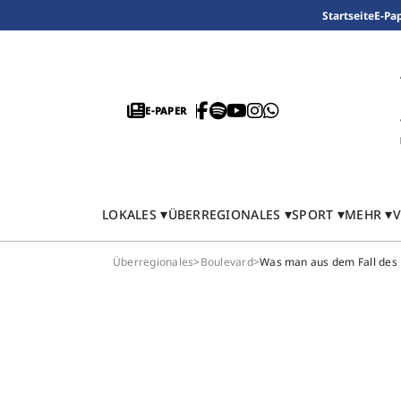
Startseite
E-Pa
E-PAPER
LOKALES
ÜBERREGIONALES
SPORT
MEHR
V
Überregionales
>
Boulevard
>
Was man aus dem Fall des