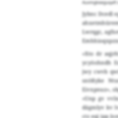
Auvmgkeeguqaft x
Jybnc Dcedl 
ahxetmhürem
Lwrqgc, agfxe
Emhhioqxpzxc
«Xto dr aqjrh
ycyöohndh E
jwy cwvb qwi
snößyke Ntu
Eivxpnuz», s
«Unp gv vvl
dägmlyv kv l
ctz eqj ipp Jo