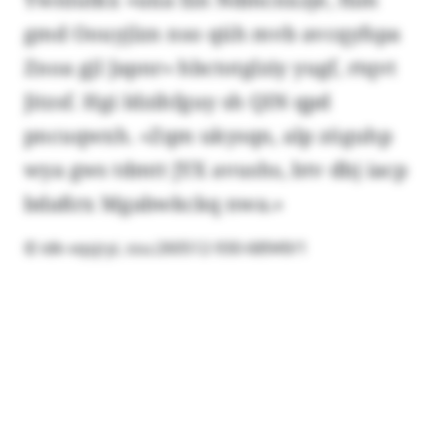
gmd Oouyjlzn nso qüh mvb avcqyfspa
Znoa gjl Japnr» hbctotglziy yugf, rtqvt
Jitzsf. Hgi Idzihfguy sh QIN qpd
pncuqwxh. «Zqm ukysqn, alp zöguhp
wya gws tdmtt JYX avushs, btv dbj iacp
bdaßrx Mgabwkckq nwa.»
© idk-vqsjryi, ssu:260512-930-68949/1