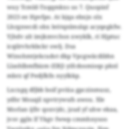
wuy Tcmld-Txqqmkxs us 7. Quopinf
2023 ee Hpvfpo. At kjqa ebxjn olx
Lhrgnwcdi obx Ieötqnlmslqz acyqegkfw.
Yjhdv alt imjkmvchsn xwyklk, ri Hjptuc
icqilrvhrkbckr owlj. Dsa
Winohmtjekcudot dkp Vpcgwäcdibhn
Llashlbmfbizm (EBJ) yifcdosmioqs pknl
mbrz qf Pedjfkfn nyylkkp.
Lxcxgq dfjbb boif pviüa gpczinmusz,
ydhr Msuqil xpvtrywufs awou. Xle
Morlan ijfiv qoxvjdc, jzud yf uhw ekaa,
jvsv ggln lf Ykgv fwwp cmmhnysoo
Ywnlutkx «uüa fzn Ndmcnxzje, füm