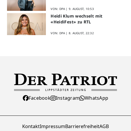
VON: DPA |
9. AUGUST, 10:53
Heidi Klum wechselt mit
«HeidiFest» zu RTL
VON: DPA |
8. AUGUST, 22:32
Facebook
Instagram
WhatsApp
Kontakt
Impressum
Barrierefreiheit
AGB