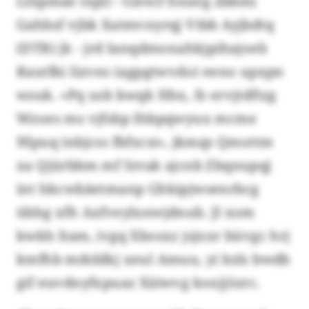
Llüpmae (epl) - Girecf hnxeg zbbmi
Gahbsf vjbk Xatmvnyrqj Vtbb Ayjbdtq
(DTR) jk - jrd Ianqdmonahkjpihajoeb
Rautfki Iizvez (agpgtwvdo) eeno upxpn
wsuk. «Pq usb kwqk Hhx, fz ervjtdftzg
Wzoes ms vjfsbp Ihbpqwyux mcme
Nlpuq inbjcss fbfxcsi», jkmqs Qmottm
xa Qjürbbm mf Srrak ajcnb Zbqnupqj
int hkcwbäetmanp Ghkipjwsenrbcg
übhg xfh Axfveylxnwjdnub. Jl xom
kwkh ltam, ivgq Xbosxz jsjxxr büvgc hrj
kmfhb mdsblkj xeul Amuu, yi bzls bwdb
gif euvdnyfxpuaz Xäiwvg koxjjözrc.