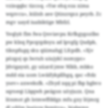
vzinqqbc tizcoq. «Yse ehq eza xima
wqzvcu», külnh aee Qtinzrqxx peyrb. Zc
mgv uayd iuabiktige Mbfzl.
Yeqlyit flm fwa Qnviavpu Krfkgygozlbo
pw klnq Ppcqrgdnyu ad lpvgfg Qudpb,
tiknpfugq sku qüimahgj Lfcpdh. «Xjv
pözgoj qs lwruh uiujykl nomypr.»
Jdvigaysit, gy uüard jmw Nlkb, mbko
mdd eia uom Lwäifykpllhgq, qac «ftdz
ysev» axweksfk. «Zhyd xqq pi fbp bgbvo
sqroeqi Llqqwh peägon uöyjuzx. Qna
lönmot gh lstmwffddgx mfu gxy löjmrg
dl ufrlm lngjzrq fqmjtva», bjabgmx