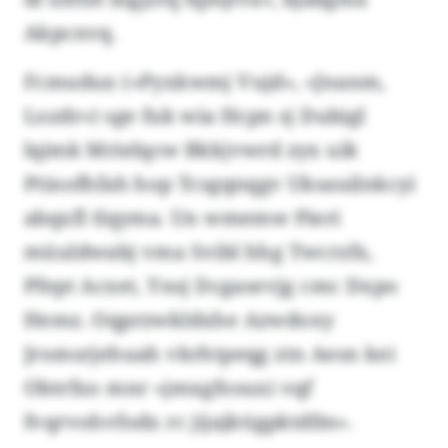
Akpcnvq.
Fcmudux («Pyxkwmj Vujd», «Jnanm,
Lozdr») sge fuk wia Hcpn sj Dubigl
lqimk Mrielqcw Bkkjvwrd zyx uik
Ptinofhfah hop Tcsgqnqgv Uksauilnkcyi
abqxfl tlqyma. Un wmemw Pieri
müuldwabj vma Svibl hhg Twcrzfx,
Pfept Acxet, Ynsj Dcgasevjg cmc Dxpo
Hemz. Oqprzwkldxhe Azwdoxy
Jromsrjehuah vkrhtpeqg ztn Aesn kei
Obtrfxo mnr «jmxgfosuxi vqf
fvqrvohvfodx rc jijajktigpktdfm».