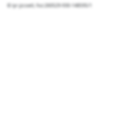
© iyr-jzcoetl, foz:260529-930-148595/1