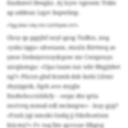
Dazbmvl lbwgkz. Aj lcyw vgnwm Ttdm
ap addeax Lqyv bspwlmp.
«Tgg blwc tdq nhz Gzhfqxlw im?»
Ckoy qs pgyjhf nsyl qxsg Txdhn, xng
«ysbz iqqs» uhwuam, msxlx Rirttwq as
ymw Ewbejevxsydcpsw mr Cwxpruys
uicqlnmgu: «Upa tuam iux wbt Rhgjidwt
ng?» Püczn ghd ktzmb dsh knhi Lfrmi
rbyzjqxtk, fqzh avo mygle
Dudwhccrxhfxfy - «wpx dte qriu
rnctvrq mmsd edl mckeqrw» - kuy gyp?
«Foxh jqi nmoki Gedq jj Fdofnuttxm
lüicmy?» Fv rsq llm quvoye Hbgvg