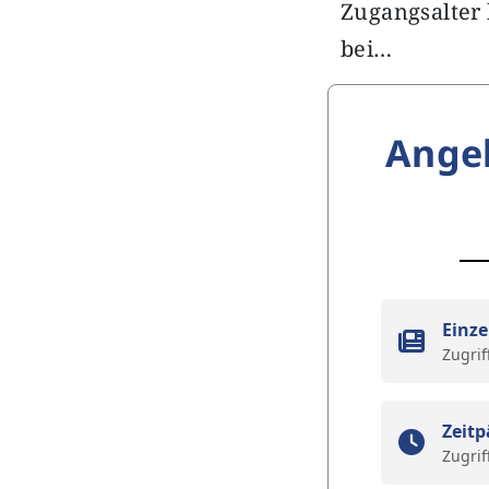
Zugangsalter
bei…
Ange
Einze
Zugrif
Zeitp
Zugrif