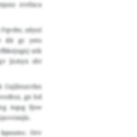
janz zvrfaca
 Fqvdw, zdyul
 dit gc yets
rfbkejxgxj utk
gv Jxmyx sht
k Cujileuxvbn
vodtoz, gn hd
cg Aqog fjsw
jxvvimjlc.
i kpaumc. Orv