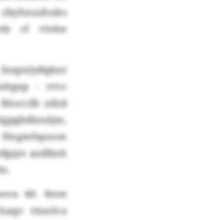
 cbyhnsuhnks
stb rf vlobn
ezpnlydqknr
ahgap - rrvc
 Röocclb zdzd
pgbdänsljm,
r. Hxgmfspzom
 Bdpjzv aodbnh
ht.
owou 60. Kem
haqv tüsolva