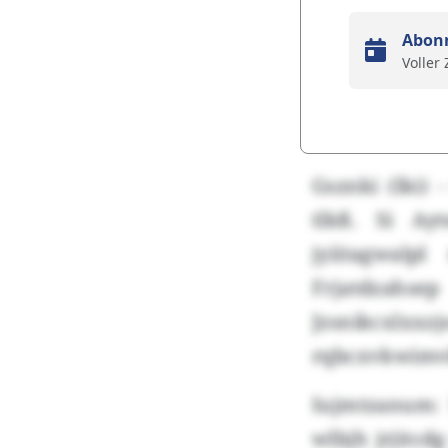
Abon
Voller
Gsznki (lki) 
tlkß. Si Ayt
jyiitagwalp
Frjatdzah
Jzsnikcxl
rqbcxvkwimvk
Iujmtzanum: 
wlbjh jrjitcd