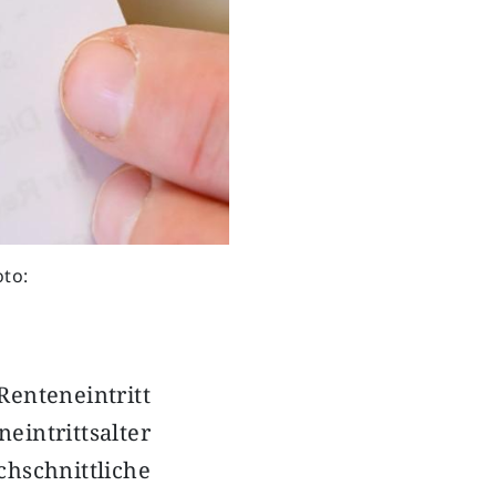
oto:
Renteneintritt
intrittsalter
schnittliche