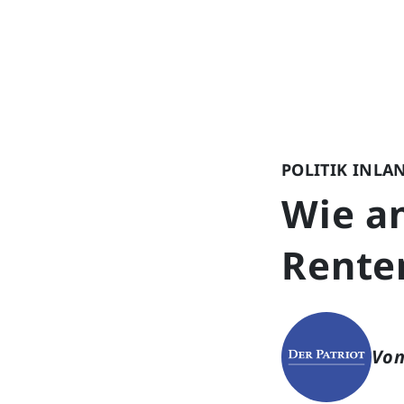
POLITIK INLA
Wie a
Renten
Von