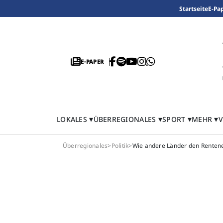
Startseite
E-Pa
E-PAPER
LOKALES
ÜBERREGIONALES
SPORT
MEHR
V
Überregionales
>
Politik
>
Wie andere Länder den Rentenei