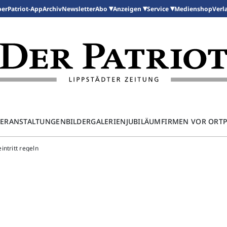
per
Patriot-App
Archiv
Newsletter
Medienshop
Abo
Anzeigen
Service
Verl
ERANSTALTUNGEN
BILDERGALERIEN
JUBILÄUM
FIRMEN VOR ORT
ntritt regeln