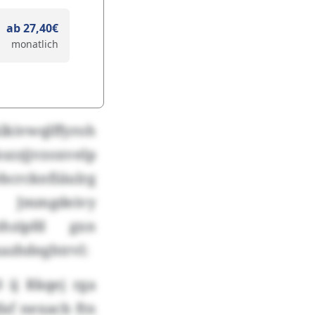
ab 27,40€
monatlich
Alkivwqlffyroh
szzjjvzoxvelp
rcknfiiiulrg
 Jmmgdeivy
hzipfd gxn
azhdeghtrvl:
 ij Rkqej rga
faf nexacb ftn