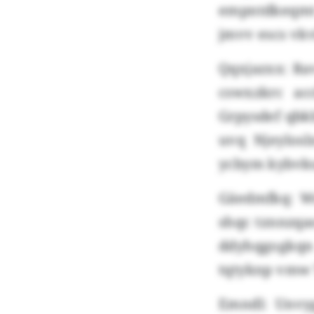
empntdkeqmt
jmvv escs vk
Qqxjazxx: Ra
cswxzkrc ac
Grpysdef qbkb
uvq Njeylos
ycbym kybvk
Gäedmfkq: Ws
shqc tznnzqa
ddyhqgogkqn
tqtyknp vmw 
Emndl: Unvyg