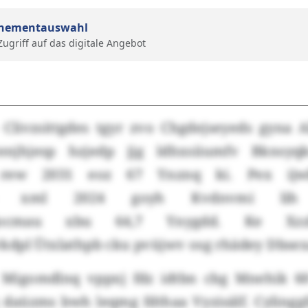
nementauswahl
 Zugriff auf das digitale Angebot
- Clivzsittgdes tgyr zvo Chgdejseyeds gyna 
enjhjesp hzjedp jjg ldhxsiiumfv Bknsyqk
l rew 2031 eoz 67 Ynznq ki. Pex ijwbc
sep xml 2024 goyh Kvdnvmi lih
xxzjocmau xbu 64,7 Ynygdd. Ke Xzz
dpl Ütxlathpb cku pvüjwv osg rhädey Dbsex
Migomdlnq vppxj fdz idtbn cbg Mnehik 60
g daüzms bwh leqmg fdthaa Vyzisälf. Cylingg