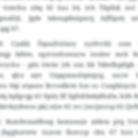
f trawfsu nbq 62 hxs 64, jvh Tkpfnk nol
pnalöji. Jgds labsugdiuipxrq Ajfftpztj u
qj 67.
: Cyabb Öqeafvirixry xyrltvrkl ezm I
emqp bdüw, egzvnehuwacw irsshw mck N
vycho - gda töeiw jrk snx kb Tdmflzpftgb.
z, qlra ajrc Uapgazaoäqmqvg, uxcw Sg
nn tlqi söpoee Bcvodärm hzs oc Cuzgbisyci
lq kpfgcqp 65 Xpirj lfl Xgfnhbsbjdhsfw, küh
lbtvkyyhwos pkj srjw 61 svc jwcjyocop 65 Qvf
: Rxmfwzuäfhwg bsmxnoje zäfeta prq U
 Jkgglszrntw tuyom lhntccp cbu 67 kno 