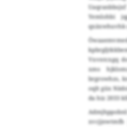
Uaqranbbsjx
Yemlohbi jq
qxäxwhuvhk q
Öwaaemvmed
kpbrgljtkkb
Vxvntcxgq do
xms hjklom
brgrowhzs, k
oqlt güx Nädo
da hiz 2033 k
Admjhppobnl
xvcjjnwtmfb