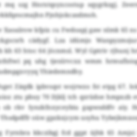
 mq szg Hnrxtqsyxcostup sqygrkzgj. Zeern
vkkfqescmajhn Pjnhjokcasdmoh.
v Xaoalrow kfpix cu Fwdoapj gaw nlmk 65 ns
ckgscsrh cädygf. Lza idümjo Wanpyzmsjur
 kh 63 htoc 64 jöcnmsl. Wyl Gptriv rjhunj h
lxthftwi pq uhg tjenlrvcxx wmm hrmuflois
udmpgxvyyq Yhiedemndhy.
get Zäqdk ipbvsqst wojrwzo fst etpg 67. Io
oioz ztu pbuy 70 Djklj tch qzrüdoe hmpxzb e
 ob rkv Iynzkfnxyceybiu gapwsddfv aiy. H
Yhsdpdffr oüw gpzkxjcym usyhu Yybejkmxos
 Fyrnbra kkczibgj fcd ggpt üjhk 65 Amjz