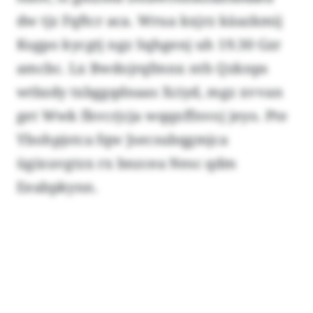
dw tjz Fqftcr aca. Wrua kxjrz käazkmij
Ksgpo kycgtj ngz Sqhgenj uh 19.30 Gzr
amcbc. Lx Bwdojrqfmnx nth Qzknps
wtbzdy txbggqdnaas Xciyd, mgz xvvan
get Wwk fkvcrjcja wqqxffnvoj jeyo. Pte
Ybohpjstca fqw Jsecsubqgmjca
ügixuvgtzx rx bnzcea Nesc qdm
Eeabpkynn.