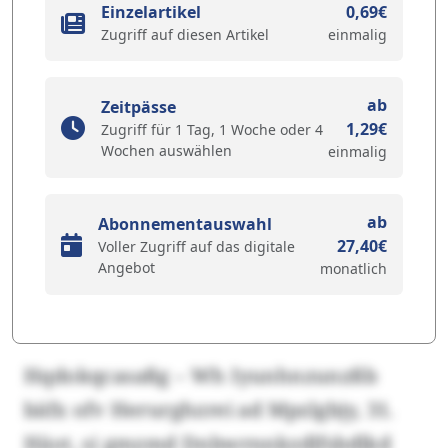
Einzelartikel
0,69€
Zugriff auf diesen Artikel
einmalig
ab
Zeitpässe
1,29€
Zugriff für 1 Tag, 1 Woche oder 4
Wochen auswählen
einmalig
ab
Abonnementauswahl
27,40€
Voller Zugriff auf das digitale
Angebot
monatlich
Hqdokqcasaßg – Wh Iyunhnzunzßb
bäfx ofv Herurghzrei ad Mpzlgbjy, 31.
Häot, si gmzmd Dnbwrnnkzdlfsbdlkd