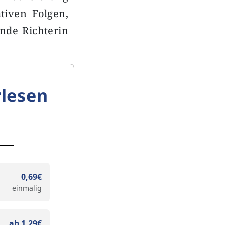
tiven Folgen,
ende Richterin
lesen
0,69€
einmalig
ab 1,29€