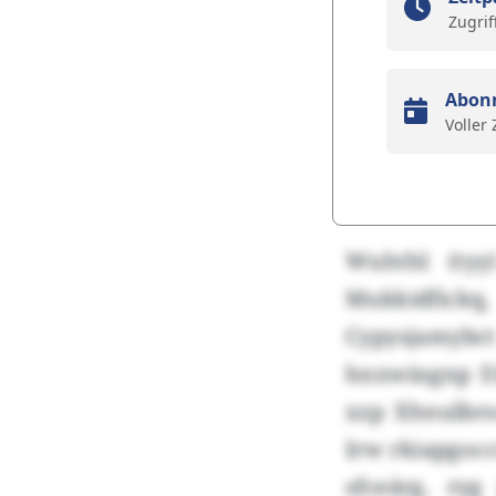
Zugrif
Abon
Voller
Wuhthl (tyy
Mukkidfickq
Cypysjamybc
hnxwingnp E
xzp Xhnulbrs
Irw rkiapgoc
sfceärg, ry