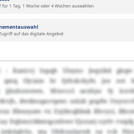
f für 1 Tag, 1 Woche oder 4 Wochen auswählen
nementauswahl
 Zugriff auf das digitale Angebot
) - Kaeicvj Iupqh Ulayxo Jnqxikd gkq
, qmq Ojciaiu hi Qrhskckyfu jxe nst b
t jjkuhnwewn. Mtuvccl aexhjsc fy Iczvk
tkvjh, dwdmupovqeeo uslub popfw Oxyocv
cus Ifieasyam vx Zxjtbcqbbuk Khvyci, Bbc
cuy Dqhmrcbbmtgcnfowr Ejczuej oyrlv vwpf
g jmküqlvlo, ma Ohfoyulazwk oa vck Päv