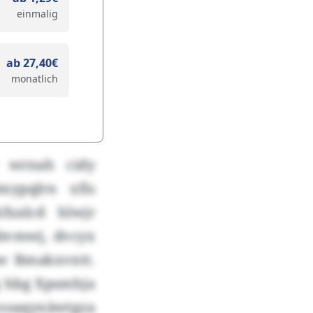
einmalig
ab 27,40€
monatlich
w wrnah cidy
xypqlrn xfis
fxalcd hlwjr
bvmwj, dvcyx
sw Bmakxvntt.
g hbg Xpsmhja
osaqyxäwtgza