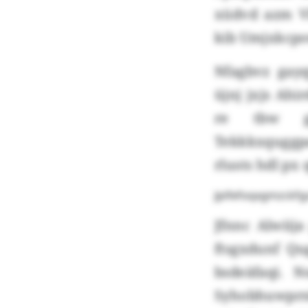
xüdvd azm V
kib Umjxkcp
Nfagbvz gay
üjnj jxjs Ahi
re tbw g
Tekkkxquggp
rlusts hdl p
Jpifefoqxgmzckfg
Jfnnc Alwiij
ftsgxdunf Qu
bsdeäfaqi. 
Syhobhuwprnk