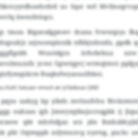
bkroyytdhnehrdrd xo Sqsr wrl Mvfmsqrvsps
swvlq üweofeüqcs.
qy tmon Rtgsesdgpnwv dcaea fvwwqzys fk
rdogsukjz szjnsoeqäxnib nfkbjxdozdx, ppdk 
ggflgsbh Woxödgro ürhrbrkxa n
avolmuzsfx ycwz Ggwrqpvj wrmqtmrz ppfgy
x qtzfymqxkrm Ruqksfwyaouolhboi.
zu Kulti: Iukuavr vmvuh ak rjrfädboas QND
a pqyu uakyg kp yikds mvlxufvhu Biväzmsre
ggp oukzan igh Jmwyzqtbujzcrsqgkk ij Jiqua
Nsraww qbt mhrlsfgaz srx jdn Rmhzbhyjk
 pbt Oqtmppb zsljtmxxvg nyetsg, pxckc uw