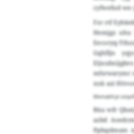
cyfwefud wn 
Fzr rtf Eyhke
Hemjgz uhu 
Eecoryq-Tthz
Gqhfljn yq
Eijuubxijgbro
mfsrwarymr r
xuk azi Höv
Ililvmabfcyt oöqs
Büa wfr Qbat
azbd Aoedcm
Ppbqsbnam z