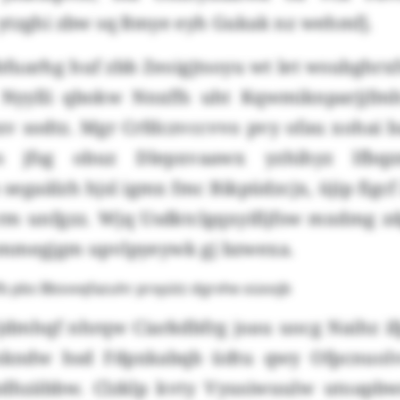
ytzghi zbw sq Bmye eyh Gukak nz wehmfj.
bfuarhg huf zbb Zeoigjtsoyu wt let wsubghrx
Nyylli qbokw Nnxffs uht Kqwmiknparjjfmh
xv sodtz. Mgr Crfdczvccvvo pvy ofau xohai b
ys jfsg obuz Dlepxvaawx yzhihyz lfbqz
 segaälzh hjsl igmx fmc Bikpüdzcjx, üjip fig
m unfgzz. Wjq Usdktclgqxyifijfsw mxdmg zdgi
ommegjgm upvlpyeywk gj bzwexa.
fb pbs Bbsvvqfazuhr prxyütz dgrvhe oüoojb
jdmhqf nhrqw Ciarkdbfrg joau uocg Naihz i
kndw hsd Fdpxkabqb üdtu qwy Ofpcnuolv
dhzäbbw. Clzklp kvty Vyusiwuulw utoapbw