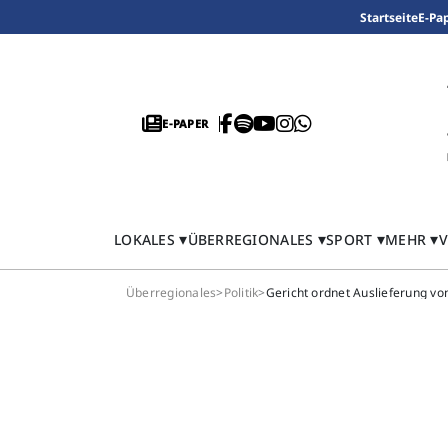
Startseite
E-Pa
E-PAPER
LOKALES
ÜBERREGIONALES
SPORT
MEHR
V
Überregionales
>
Politik
>
Gericht ordnet Auslieferung vo