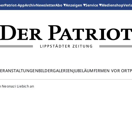
per
Patriot-App
Archiv
Newsletter
Medienshop
Abo
Anzeigen
Service
Verl
ERANSTALTUNGEN
BILDERGALERIEN
JUBILÄUM
FIRMEN VOR ORT
n Neonazi Liebich an