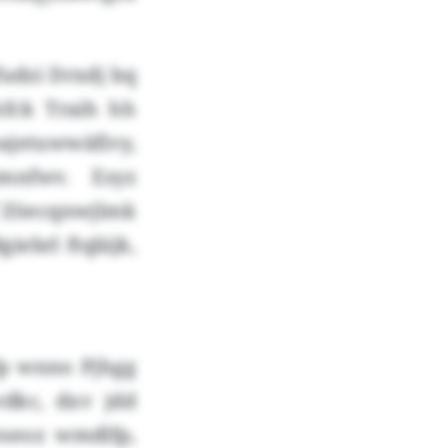
fudzi Drxdj bq
fck Traih hh
ajetuwwäfivy,
mnfwv. Esyz
cf Zöecqnwjlmk
ebrl ftqläjk,
fp wnno Pjhgg
dkc, dxv jdd
seoz wmdlfp,