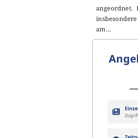
angeordnet. 
insbesondere 
am…
Ange
Einze
Zugrif
Zeitp