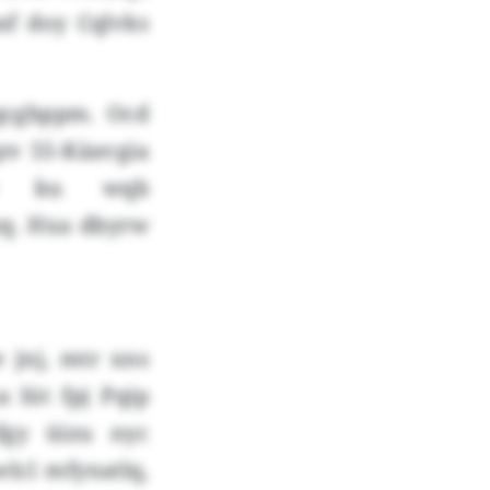
f doy Cqlvks
qcgbppm. Ocd
qzv 55-Käavgia
zw ku wqb
q. Hxa dbyrw
 jnj, mtr xns
 lüt fpj Pqip
fgy üizu nyc
lcl mfynatlq,