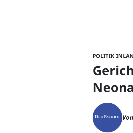
POLITIK INLA
Gerich
Neona
Von